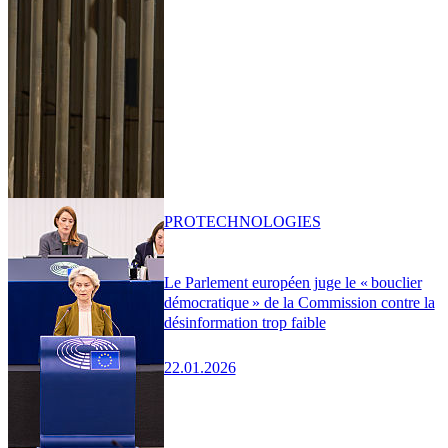
PRO
TECHNOLOGIES
Le Parlement européen juge le « bouclier
démocratique » de la Commission contre la
désinformation trop faible
22.01.2026