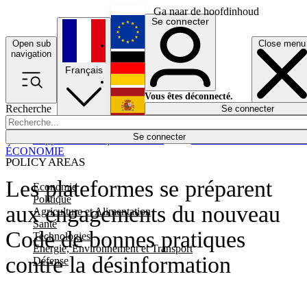
Ga naar de hoofdinhoud
Se connecter
Open sub
Close menu
English
navigation
Français
Deutsch
Vous êtes déconnecté.
Recherche
Se connecter
Español
Lumières éteintes
Se connecter
Rapporteur
Politique
Économie
Newsletters
Evénements
Em
ÉCONOMIE
POLICY AREAS
Les plateformes se préparent
Economie
Politique
aux engagements du nouveau
Agriculture et Alimentation
Santé
Code de bonnes pratiques
Technologies
Energie, Environnement et Transport
contre la désinformation
Défense