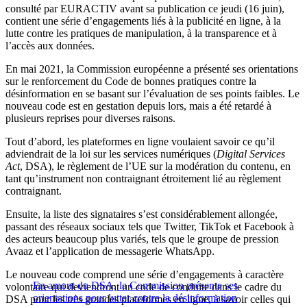
consulté par EURACTIV avant sa publication ce jeudi (16 juin),
contient une série d’engagements liés à la publicité en ligne, à la
lutte contre les pratiques de manipulation, à la transparence et à
l’accès aux données.
En mai 2021, la Commission européenne a présenté ses orientations
sur le renforcement du Code de bonnes pratiques contre la
désinformation en se basant sur l’évaluation de ses points faibles. Le
nouveau code est en gestation depuis lors, mais a été retardé à
plusieurs reprises pour diverses raisons.
Tout d’abord, les plateformes en ligne voulaient savoir ce qu’il
adviendrait de la loi sur les services numériques (
Digital Services
Act
, DSA), le règlement de l’UE sur la modération du contenu, en
tant qu’instrument non contraignant étroitement lié au règlement
contraignant.
Ensuite, la liste des signataires s’est considérablement allongée,
passant des réseaux sociaux tels que Twitter, TikTok et Facebook à
des acteurs beaucoup plus variés, tels que le groupe de pression
Avaaz et l’application de messagerie WhatsApp.
Le nouveau code comprend une série d’engagements à caractère
En amont du DSA, la Commission présente ses
volontaire qui deviendront un code de conduite dans le cadre du
orientations pour lutter contre la désinformation
DSA pour les très grandes plateformes en ligne, à savoir celles qui