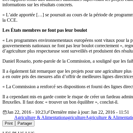
informations sur les résultats concrets.
« L’aide apportée […] se poursuit au cours de la période de programma
la CCE.
Les États membres ne font pas leur boulot
« Les programmes environnementaux européens sont vitaux pour la protec
gouvernements nationaux ne font pas leur boulot correctement », regre
d’agriculture plus respectueuse sont surveillés et produisent des résult
Daniel Rosario, porte-parole de la Commission, a souligné que les faibl
Il a également fait remarquer que les projets pour une agriculture p
a en outre pris des mesures afin d’offrir de meilleures lignes direc
« La Commission a renforcé ses dispositions et fourni des lignes directri
Il a cependant mis en garde contre le risque de créer un fardeau admini
Bruxelles. Il faut donc « trouver un bon équilibre », conclut-il.
Jan 22, 2016 - 10:23
Dernière mise à jour: Jan 22, 2016 - 11:51
Agriculture & Alimentation
agriculture
Agriculture & Alimentati
Print
Partager