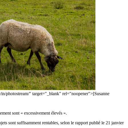
9/in/photostream/" target="_blank" rel="noopener">[Susanne
nement sont « excessivement élevés ».
ts sont suffisamment rentables, selon le rapport publié le 21 janvier