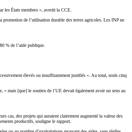
par les États membres », avertit la CCE.
a promotion de l’utilisation durable des terres agricoles. Les INP ne
80 % de l’aide publique.
xcessivement élevés ou insuffisamment justifiés ». Au total, seuls cinq
e, « mais [que] le soutien de l’UE devait également avoir un sens au
eurs cas, des projets qui auraient clairement augmenté la valeur des
ements productifs, souligne le rapport.
sées ou au nombre d’exploitations recevant des aides, sans réelles