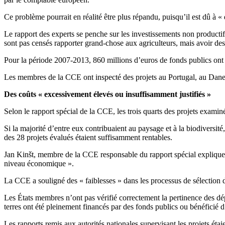
Ce problème pourrait en réalité être plus répandu, puisqu’il est dû à «
Le rapport des experts se penche sur les investissements non productifs
sont pas censés rapporter grand-chose aux agriculteurs, mais avoir de
Pour la période 2007-2013, 860 millions d’euros de fonds publics ont 
Les membres de la CCE ont inspecté des projets au Portugal, au Danem
Des coûts « excessivement élevés ou insuffisamment justifiés »
Selon le rapport spécial de la CCE, les trois quarts des projets examiné
Si la majorité d’entre eux contribuaient au paysage et à la biodiversité
des 28 projets évalués étaient suffisamment rentables.
Jan Kinšt, membre de la CCE responsable du rapport spécial explique q
niveau économique ».
La CCE a souligné des « faiblesses » dans les processus de sélection d
Les États membres n’ont pas vérifié correctement la pertinence des dépe
terres ont été pleinement financés par des fonds publics ou bénéficié 
Les rapports remis aux autorités nationales supervisant les projets ét