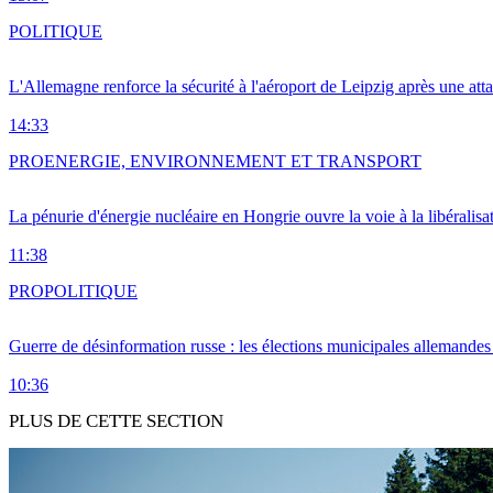
POLITIQUE
L'Allemagne renforce la sécurité à l'aéroport de Leipzig après une at
14:33
PRO
ENERGIE, ENVIRONNEMENT ET TRANSPORT
La pénurie d'énergie nucléaire en Hongrie ouvre la voie à la libéralis
11:38
PRO
POLITIQUE
Guerre de désinformation russe : les élections municipales allemandes 
10:36
PLUS DE CETTE SECTION