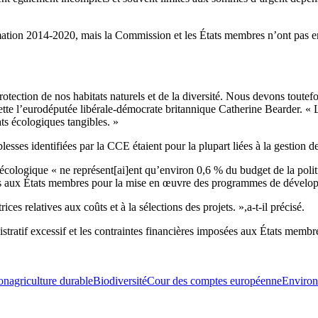
tion 2014-2020, mais la Commission et les États membres n’ont pas encor
tion de nos habitats naturels et de la diversité. Nous devons toutefois 
tte l’eurodéputée libérale-démocrate britannique Catherine Bearder. « L
ats écologiques tangibles. »
esses identifiées par la CCE étaient pour la plupart liées à la gestion de
lus écologique « ne représent[ai]ent qu’environ 0,6 % du budget de la 
trices aux États membres pour la mise en œuvre des programmes de dével
ces relatives aux coûts et à la sélections des projets. »,a-t-il précisé.
stratif excessif et les contraintes financières imposées aux États membr
on
agriculture durable
Biodiversité
Cour des comptes européenne
Enviro