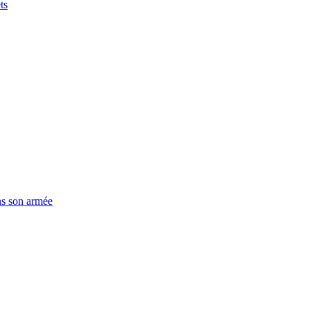
ts
ns son armée