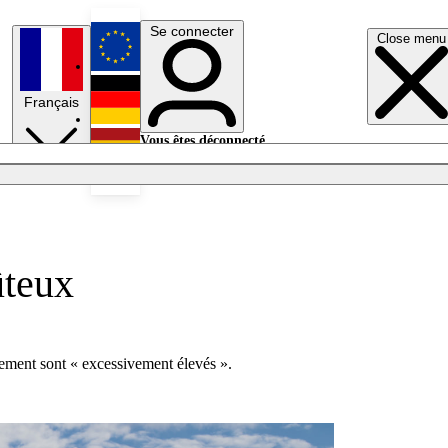
Se connecter
Close menu
English
Français
Deutsch
Vous êtes déconnecté.
Se connecter
Español
Lumières éteintes
ûteux
nement sont « excessivement élevés ».