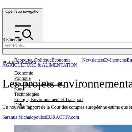
Open sub navigation
Recherche
Rapporteur
Politique
Économie
Newsletters
Evénements
Em
POLICY AREAS
AGRICULTURE & ALIMENTATION
Economie
Politique
Les projets environnementa
Agriculture et Alimentation
Santé
Technologies
Energie, Environnement et Transport
Défense
Un nouveau rapport de la Cour des comptes européenne estime que les 
Sarantis Michalopoulos
EURACTIV.com