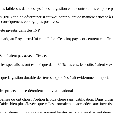
 des faiblesses dans les systèmes de gestion et de contrôle mis en place 
 (INP) afin de déterminer si ceux-ci contribuent de manière efficace à l
s conséquences écologiques positives.
été investis dans des INP.
ark, au Royaume-Uni et en Italie. Ces cinq pays concentrent en effet 
s n’étaient pas assez efficaces.
, les spécialistes ont estimé que dans 75 % des cas, les coûts étaient « e
ue la gestion durable des terres exploitées était évidemment important
es projets, qui se déroulent au niveau national.
nses ou ont choisi l’option la plus chère sans justification. Dans plusi
d’aides bien plus élevées que celles normalement accordées aux investiss
aient également incomplets et souvent limités aux sommes d’argent dépen