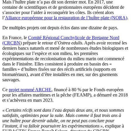
Mais l’huître plate n’a pas dit son dernier mot. En 2017, une
centaine de scientifiques et de gestionnaires européens décident de
s’associer pour l’aider à reconquérir les côtes. Ils créent alors
l’
Alliance européenne pour la restauration de l’huître plate (NORA)
.
De multiples projets ont depuis éclos dans une dizaine de pays.
En France, le
Comité Régional Conchylicole de Bretagne Nord
(CRCBN
) prépare le retour d’
Ostrea edulis
. Après avoir recensé les
derniers bancs naturels et mené de nombreuses études biologiques et
écologiques sur l’espèce et son milieu, les premières
expérimentations de recolonisation du milieu marin ont commencé
dans le Finistère. Elles consistent à produire en bassin des «
familles » d’huîtres fixées sur des récifs artificiels (supports en
biomatériaux), avant d’être installées en mer, sur des gisements
sauvages.
Ce
projet nommé ARCHE
, financé à 80 % par le Fonds européen
pour les affaires maritimes et la pêche (FEAMP), a démarré en 2018
et s’achèvera en mars 2023.
« Certains récifs sont dans l’eau depuis deux ans, et nous sommes
satisfaits, optimistes pour la suite. Mais comme il faut trois ans à
une huître pour devenir adulte, on ne peut pas conclure pour
l’instant, il va falloir poursuivre les expérimentations »
, explique à