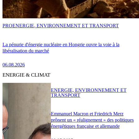
PRO
ENERGIE, ENVIRONNEMENT ET TRANSPORT
La pénurie d'énergie nucléaire en Hongrie ouvre la voie à la
libéralisation du marché
06.08.2026
ENERGIE & CLIMAT
ENERGIE, ENVIRONNEMENT ET
TRANSPORT
Emmanuel Macron et Friedrich Merz
prônent un « réalignement » des politiques
énergétiques française et allemande