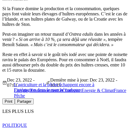
Si la France domine la production et la consommation, quelques
pays font valoir leurs élevages d’huîtres européennes. C’est le cas de
l’Irlande, et ses huîtres plates de Galway, ou de la Croatie avec les
huîtres de Ston.
Peut-on imaginer un retour massif d’
Ostrea edulis
dans les années à
venir ?
« Si on arrive à 10 %, ça sera déjà une réussite »
, tempère
Benoît Salaun.
« Mais c’est le consommateur qui décidera. »
Reste en effet à savoir si le goût très iodé avec une pointe de noisette
ravira le palais des Européens. Pour en consommer à Noël, il faudra
aussi débourser près du double du prix des huîtres creuses, entre 10
et 15 euros la douzaine.
Dec 23, 2022 -
Dernière mise à jour: Dec 23, 2022 -
L’agriculture et la pêche échappent encore à
07:01
10:35
l’intégration dans le marché carbone
Energie, Environnement et Transport
Energie & Climat
France
Pêche
Print
Partager
LES PLUS LUS
POLITIQUE