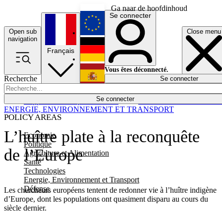
Ga naar de hoofdinhoud
Se connecter
Open sub
Close menu
English
navigation
Français
Deutsch
Vous êtes déconnecté.
Recherche
Se connecter
Español
Lumières éteintes
Se connecter
Rapporteur
Politique
Économie
Newsletters
Evénements
Em
ENERGIE, ENVIRONNEMENT ET TRANSPORT
POLICY AREAS
L’huître plate à la reconquête
Economie
Politique
de l’Europe
Agriculture et Alimentation
Santé
Technologies
Energie, Environnement et Transport
Défense
Les chercheurs européens tentent de redonner vie à l’huître indigène
d’Europe, dont les populations ont quasiment disparu au cours du
siècle dernier.