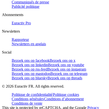
Communiqués de presse
Publicité politique
Abonnements
Euractiv Pro
Newsletters
Rapporteur
Newsletters en anglais
Social
Bezoek ons op facebook
Bezoek ons op x
Bezoek ons op linkedin
Bezoek ons op youtube
Bezoek ons op rss-feed
Bezoek ons op instagram
Bezoek ons op mastodon
Bezoek ons op telegram
Bezoek ons op bluesky
Bezoek ons op threads
©
2026
Euractiv FR. All rights reserved.
Politique de confidentialité
Politique cookies
Conditions générales
Conditions d’abonnement
Conditions de vente
This site is protected by reCAPTCHA, and the Google
Privacy