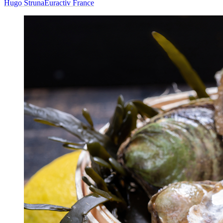
Hugo Struna
Euractiv France