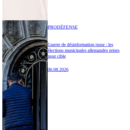
PRO
DÉFENSE
Guerre de désinformation russe : les
élections municipales allemandes prises
pour cible
06.08.2026