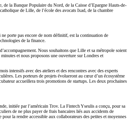
ance, de la Banque Populaire du Nord, de la Caisse d’Epargne Hauts-de-
atholique de Lille, de l’école des avocats Ixad, de la chambre
e porte pas encore de nom définitif, est la continuation de
echnologies de la finance.
mes d’accompagnement. Nous souhaitons que Lille et sa métropole soient
 59 minutes et nous proposons une ouverture sur Londres et
ois intensifs avec des ateliers et des rencontres avec des experts
culières. Les porteurs de projets évolueront au cœur d’un écosystème
cubateur accueillera trois promotions de startups. Les deux prochaines
ande, initiée par l’américain Trov. La Fintech Yseulis a conçu, pour sa
liers de ne plus payer de frais bancaires liés aux accidents de
e pour la rendre accessible aux collaborateurs des petites et moyennes