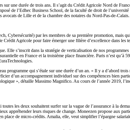
urs sur une durée de trois ans. Il s’agit du Crédit Agricole Nord de Fr
é de l’Edhec Business School, de la faculté de droit de l’université c
es avocats de Lille et de la chambre des notaires du Nord-Pas-de-Calais.
h, Cybersécurité) par les membres de sa première promotion, mais qui n
e Crédit Agricole pour faire émerger une filière d’excellence dans les t
que. Elle s’inscrit dans la stratégie de verticalisation de nos program
surantielle en France et la troisième place financière. Paris n’est qu’à
 EuraTechnologies.
au programme qui s’étale sur une durée d’un an. « Il y a d’abord trois m
énéficier d’un accompagnement individuel sur des compétences bien parti
nologique », détaille Massimo Magnifico. Au cours de l’année 2019, l’in
i toutes les deux souhaitent surfer sur la vague de l’assurance à la dem
 mieux appréhender leurs risques de change. Moneezen propose aux particu
place de micro-crédits. Amalia, elle, veut simplifier l’épargne salarial