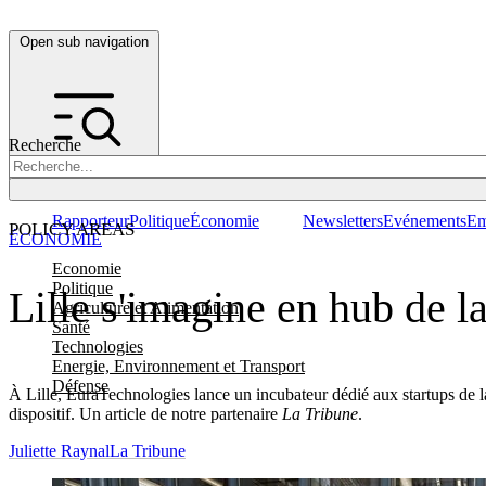
Open sub navigation
Recherche
Rapporteur
Politique
Économie
Newsletters
Evénements
Em
POLICY AREAS
ÉCONOMIE
Economie
Politique
Lille s'imagine en hub de 
Agriculture et Alimentation
Santé
Technologies
Energie, Environnement et Transport
Défense
À Lille, EuraTechnologies lance un incubateur dédié aux startups de l
dispositif. Un article de notre partenaire
La Tribune
.
Juliette Raynal
La Tribune