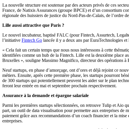
La nouvelle structure est soutenue par des acteurs privés de ces secte
France, de Natixis Assurances (groupe BPCE) et d’un consortium compos
régionale des huissiers de justice du Nord-Pas-de-Calais, de l’ordre d
Lille aussi attractive que Paris ?
Le nouvel incubateur, baptisé FALC (pour Fintech, Assurtech, Legaltec
l’initiative
Fintech Go
lancée il y a deux ans par EuraTechnologies et l
« Cela fait un certain temps que nous nous intéressons à cette thémati
identifiées comme un hub de la Fintech. Lille est la deuxième place as
Bruxelles », souligne Massimo Magnifico, directeur des opérations à
Neuf startups, en phase d’amorçage, ont d’ores et déjà rejoint ce nouve
métiers. Ensuite, après cette première phase, les startups pourront b
de 300 startups qui potentiellement peuvent les aider sur le plan tech
feront leur entrée en mai et septembre prochain respectivement.
Assurance à la demande et épargne salariale
Parmi les premières startups sélectionnées, on retrouve Tulip et Aio qu
part, un outil de data visualisation pour permettre aux entreprises de
paiement grâce aux recommandations d’un coach financier et la mise en 
entreprises.