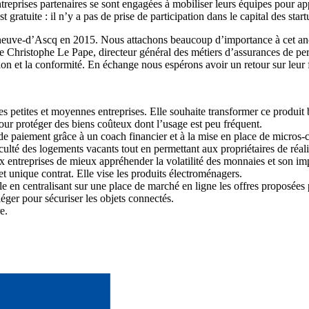
 entreprises partenaires se sont engagées à mobiliser leurs équipes pour
gratuite : il n’y a pas de prise de participation dans le capital des sta
lleneuve-d’Ascq en 2015. Nous attachons beaucoup d’importance à cet an
gne Christophe Le Pape, directeur général des métiers d’assurances de p
on et la conformité. En échange nous espérons avoir un retour sur leur 
des petites et moyennes entreprises. Elle souhaite transformer ce produit
ur protéger des biens coûteux dont l’usage est peu fréquent.
 de paiement grâce à un coach financier et à la mise en place de micros-c
culté des logements vacants tout en permettant aux propriétaires de réali
ntreprises de mieux appréhender la volatilité des monnaies et son imp
 unique contrat. Elle vise les produits électroménagers.
 en centralisant sur une place de marché en ligne les offres proposées p
éger pour sécuriser les objets connectés.
e.