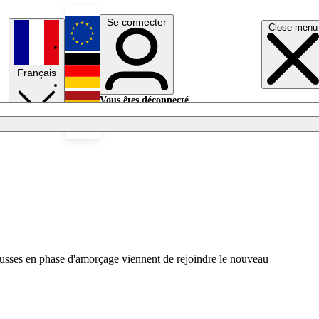
Se connecter
Close menu
English
Français
Deutsch
Vous êtes déconnecté.
Se connecter
Español
Lumières éteintes
pousses en phase d'amorçage viennent de rejoindre le nouveau