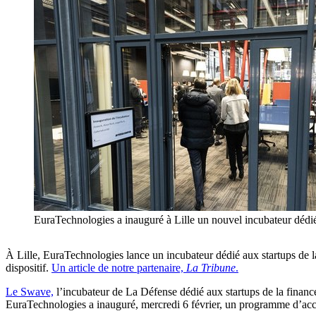
EuraTechnologies a inauguré à Lille un nouvel incubateur dédié a
À Lille, EuraTechnologies lance un incubateur dédié aux startups de l
dispositif.
Un article de notre partenaire,
La Tribune
.
Le Swave,
l’incubateur de La Défense dédié aux startups de la finance 
EuraTechnologies a inauguré, mercredi 6 février, un programme d’acco