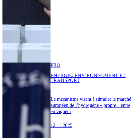
PRO
ENERGIE, ENVIRONNEMENT ET
TRANSPORT
Le mécanisme visant à stimuler le marché
européen de l’hydrogène « propre » entre
en vigueur
12.11.2025