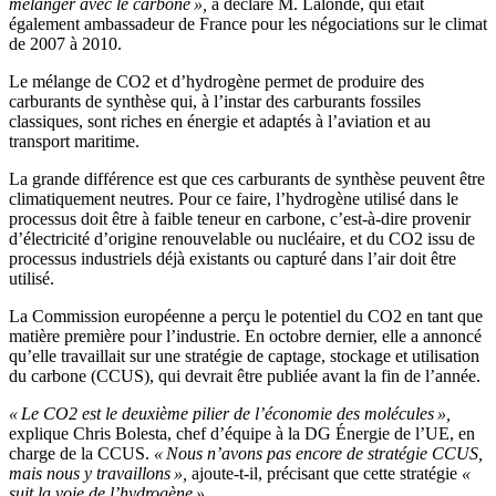
mélanger avec le carbone »,
a déclaré M. Lalonde, qui était
également ambassadeur de France pour les négociations sur le climat
de 2007 à 2010.
Le mélange de CO2 et d’hydrogène permet de produire des
carburants de synthèse qui, à l’instar des carburants fossiles
classiques, sont riches en énergie et adaptés à l’aviation et au
transport maritime.
La grande différence est que ces carburants de synthèse peuvent être
climatiquement neutres. Pour ce faire, l’hydrogène utilisé dans le
processus doit être à faible teneur en carbone, c’est-à-dire provenir
d’électricité d’origine renouvelable ou nucléaire, et du CO2 issu de
processus industriels déjà existants ou capturé dans l’air doit être
utilisé.
La Commission européenne a perçu le potentiel du CO2 en tant que
matière première pour l’industrie. En octobre dernier, elle a annoncé
qu’elle travaillait sur une stratégie de captage, stockage et utilisation
du carbone (CCUS), qui devrait être publiée avant la fin de l’année.
« Le CO2 est le deuxième pilier de l’économie des molécules »,
explique Chris Bolesta, chef d’équipe à la DG Énergie de l’UE, en
charge de la CCUS.
« Nous n’avons pas encore de stratégie CCUS,
mais nous y travaillons »,
ajoute-t-il, précisant que cette stratégie
«
suit la voie de l’hydrogène ».