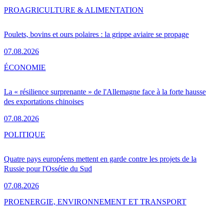
PRO
AGRICULTURE & ALIMENTATION
Poulets, bovins et ours polaires : la grippe aviaire se propage
07.08.2026
ÉCONOMIE
La « résilience surprenante » de l'Allemagne face à la forte hausse
des exportations chinoises
07.08.2026
POLITIQUE
Quatre pays européens mettent en garde contre les projets de la
Russie pour l'Ossétie du Sud
07.08.2026
PRO
ENERGIE, ENVIRONNEMENT ET TRANSPORT