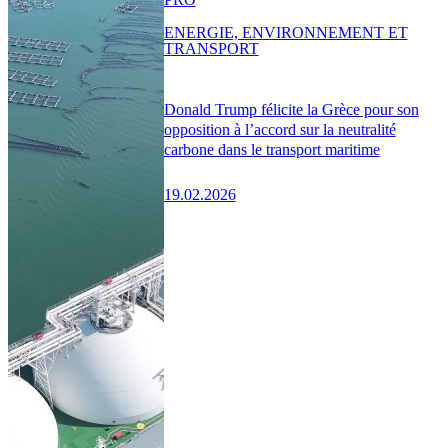
ENERGIE, ENVIRONNEMENT ET
TRANSPORT
Donald Trump félicite la Grèce pour son
opposition à l’accord sur la neutralité
carbone dans le transport maritime
19.02.2026