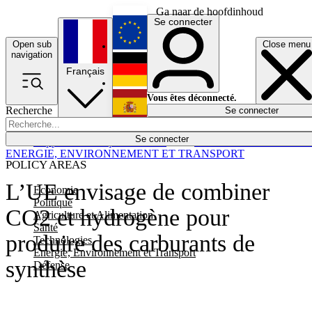
Ga naar de hoofdinhoud
Se connecter
Open sub
Close menu
English
navigation
Français
Deutsch
Vous êtes déconnecté.
Recherche
Se connecter
Español
Lumières éteintes
Se connecter
Rapporteur
Politique
Économie
Newsletters
Evénements
Em
ENERGIE, ENVIRONNEMENT ET TRANSPORT
POLICY AREAS
L’UE envisage de combiner
Economie
Politique
CO2 et hydrogène pour
Agriculture et Alimentation
Santé
produire des carburants de
Technologies
Energie, Environnement et Transport
synthèse
Défense