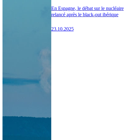
En Espagne, le débat sur le nucléaire
relancé après le black-out ibérique
23.10.2025