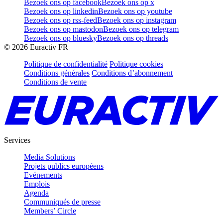
Bezoek ons op facebook
Bezoek ons op x
Bezoek ons op linkedin
Bezoek ons op youtube
Bezoek ons op rss-feed
Bezoek ons op instagram
Bezoek ons op mastodon
Bezoek ons op telegram
Bezoek ons op bluesky
Bezoek ons op threads
©
2026
Euractiv FR
Politique de confidentialité
Politique cookies
Conditions générales
Conditions d’abonnement
Conditions de vente
Services
Media Solutions
Projets publics européens
Evénements
Emplois
Agenda
Communiqués de presse
Members’ Circle