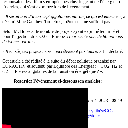
responsable des affaires européennes chez le géant de l’énergie Total
Energies, qui s’est exprimée lors de l’évènement.
« Il serait bon d’avoir sept gigatonnes par an, ce qui est énorme »,
a
déclaré Mme Gauthey. Toutefois, même cela ne suffirait pas.
Selon M. Bolesta, le nombre de projets ayant exprimé leur intérêt
pour l’injection de CO2 en Europe
« représente plus de 80 millions
de tonnes par an ».
« Bien sûr, ces projets ne se concrétiseront pas tous »
, a-t-il déclaré.
Cet article a été rédigé à la suite du débat politique organisé par
EURACTIV et soutenu par Équilibre des Énergies : « CO2, H2 et
O2 — Pierres angulaires de la transition énergétique ? ».
Regardez l’évènement ci-dessous (en anglais) :
[Édité par Anne-Sophie Gayet]
Apr 3, 2023 - 15:03
Dernière mise à jour: Apr 4, 2023 - 08:49
Energie, Environnement et Transport
captage et stockage du CO2
carburants de synthèse
CO2
Hydrogène
hydrogène vert
transition énergétique
Print
Partager