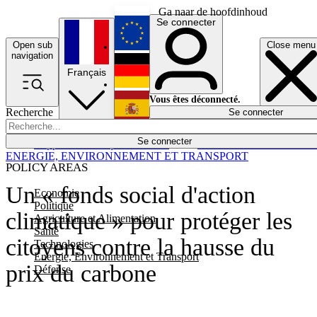
Ga naar de hoofdinhoud
Se connecter
Open sub
Close menu
English
navigation
Français
Deutsch
Vous êtes déconnecté.
Recherche
Se connecter
Español
Lumières éteintes
Se connecter
Rapporteur
Politique
Économie
Newsletters
Evénements
Em
ENERGIE, ENVIRONNEMENT ET TRANSPORT
POLICY AREAS
Un « fonds social d'action
Economie
Politique
climatique » pour protéger les
Agriculture et Alimentation
Santé
citoyens contre la hausse du
Technologies
Energie, Environnement et Transport
prix du carbone
Défense