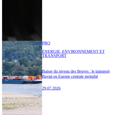
PRO
ENERGIE, ENVIRONNEMENT ET
TRANSPORT
Baisse du niveau des fleuves : le transport
fluvial en Europe centrale perturbé
29.07.2026