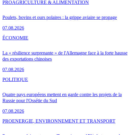
PRO
AGRICULTURE & ALIMENTATION
Poulets, bovins et ours polaires : la grippe aviaire se propage
07.08.2026
ÉCONOMIE
La « résilience surprenante » de l'Allemagne face à la forte hausse
des exportations chinoises
07.08.2026
POLITIQUE
Quatre pays européens mettent en garde contre les projets de la
Russie pour l'Ossétie du Sud
07.08.2026
PRO
ENERGIE, ENVIRONNEMENT ET TRANSPORT