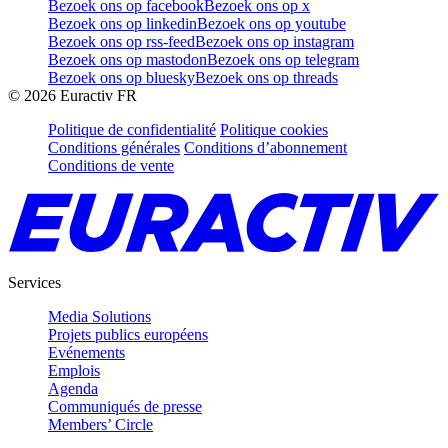
Bezoek ons op facebook
Bezoek ons op x
Bezoek ons op linkedin
Bezoek ons op youtube
Bezoek ons op rss-feed
Bezoek ons op instagram
Bezoek ons op mastodon
Bezoek ons op telegram
Bezoek ons op bluesky
Bezoek ons op threads
©
2026
Euractiv FR
Politique de confidentialité
Politique cookies
Conditions générales
Conditions d’abonnement
Conditions de vente
Services
Media Solutions
Projets publics européens
Evénements
Emplois
Agenda
Communiqués de presse
Members’ Circle