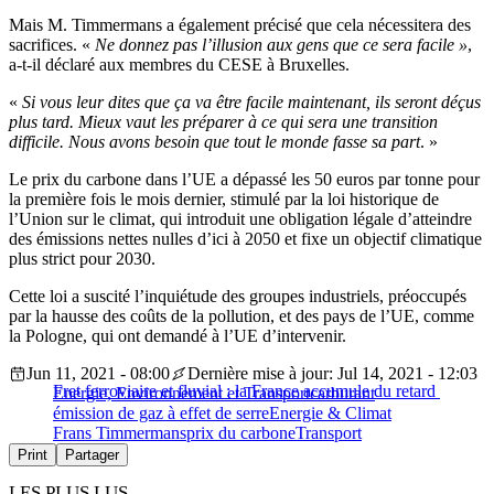
Mais M. Timmermans a également précisé que cela nécessitera des
sacrifices. «
Ne donnez pas l’illusion aux gens que ce sera facile »
,
a-t-il déclaré aux membres du CESE à Bruxelles.
«
Si vous leur dites que ça va être facile maintenant, ils seront déçus
plus tard. Mieux vaut les préparer à ce qui sera une transition
difficile. Nous avons besoin que tout le monde fasse sa part
. »
Le prix du carbone dans l’UE a dépassé les 50 euros par tonne pour
la première fois le mois dernier, stimulé par la loi historique de
l’Union sur le climat, qui introduit une obligation légale d’atteindre
des émissions nettes nulles d’ici à 2050 et fixe un objectif climatique
plus strict pour 2030.
Cette loi a suscité l’inquiétude des groupes industriels, préoccupés
par la hausse des coûts de la pollution, et des pays de l’UE, comme
la Pologne, qui ont demandé à l’UE d’intervenir.
Jun 11, 2021 - 08:00
Dernière mise à jour: Jul 14, 2021 - 12:03
Fret ferroviaire et fluvial : la France accumule du retard
Energie, Environnement et Transport
carburant
émission de gaz à effet de serre
Energie & Climat
Frans Timmermans
prix du carbone
Transport
Print
Partager
LES PLUS LUS