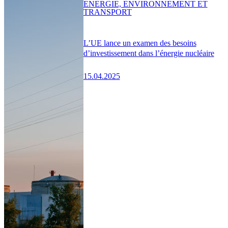
ENERGIE, ENVIRONNEMENT ET
TRANSPORT
L’UE lance un examen des besoins
d’investissement dans l’énergie nucléaire
15.04.2025