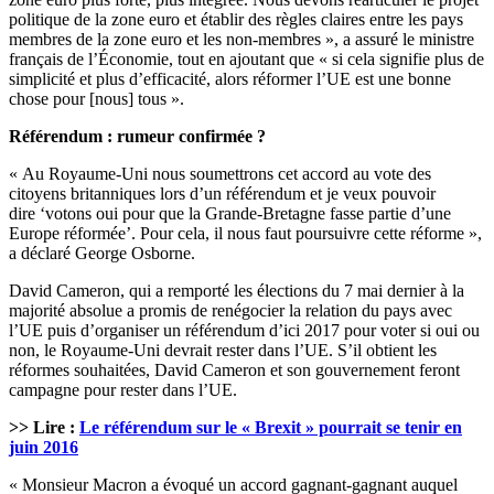
politique de la zone euro et établir des règles claires entre les pays
membres de la zone euro et les non-membres », a assuré le ministre
français de l’Économie, tout en ajoutant que « si cela signifie plus de
simplicité et plus d’efficacité, alors réformer l’UE est une bonne
chose pour [nous] tous ».
Référendum : rumeur confirmée ?
« Au Royaume-Uni nous soumettrons cet accord au vote des
citoyens britanniques lors d’un référendum et je veux pouvoir
dire ‘votons oui pour que la Grande-Bretagne fasse partie d’une
Europe réformée’. Pour cela, il nous faut poursuivre cette réforme »,
a déclaré George Osborne.
David Cameron, qui a remporté les élections du 7 mai dernier à la
majorité absolue a promis de renégocier la relation du pays avec
l’UE puis d’organiser un référendum d’ici 2017 pour voter si oui ou
non, le Royaume-Uni devrait rester dans l’UE. S’il obtient les
réformes souhaitées, David Cameron et son gouvernement feront
campagne pour rester dans l’UE.
>> Lire :
Le référendum sur le « Brexit » pourrait se tenir en
juin 2016
« Monsieur Macron a évoqué un accord gagnant-gagnant auquel