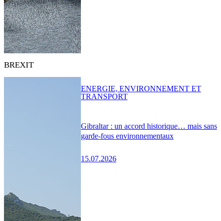
BREXIT
ENERGIE, ENVIRONNEMENT ET
TRANSPORT
Gibraltar : un accord historique… mais sans
garde-fous environnementaux
15.07.2026