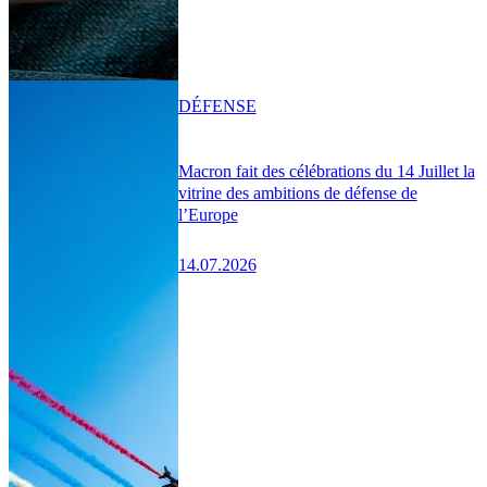
DÉFENSE
Macron fait des célébrations du 14 Juillet la
vitrine des ambitions de défense de
l’Europe
14.07.2026