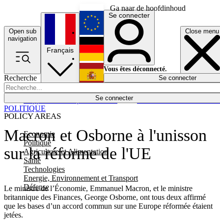
Ga naar de hoofdinhoud
Se connecter
Open sub
Close menu
English
navigation
Français
Deutsch
Vous êtes déconnecté.
Recherche
Se connecter
Español
Lumières éteintes
Se connecter
Rapporteur
Politique
Économie
Newsletters
Evénements
Em
POLITIQUE
POLICY AREAS
Macron et Osborne à l'unisson
Economie
Politique
sur la réforme de l'UE
Agriculture et Alimentation
Santé
Technologies
Energie, Environnement et Transport
Défense
Le ministre de l’Économie, Emmanuel Macron, et le ministre
britannique des Finances, George Osborne, ont tous deux affirmé
que les bases d’un accord commun sur une Europe réformée étaient
jetées.