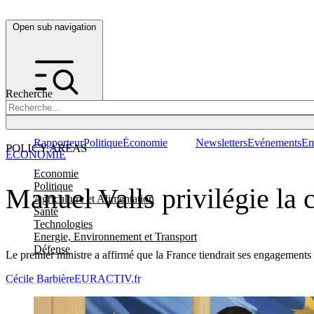
Open sub navigation
Recherche
Rapporteur
Politique
Économie
Newsletters
Evénements
Em
POLICY AREAS
ÉCONOMIE
Economie
Politique
Manuel Valls privilégie la c
Agriculture et Alimentation
Santé
Technologies
Energie, Environnement et Transport
Défense
Le premier ministre a affirmé que la France tiendrait ses engagements b
Cécile Barbière
EURACTIV.fr