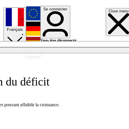
Se connecter
Close menu
English
Français
Deutsch
Vous êtes déconnecté.
Se connecter
Español
Lumières éteintes
n du déficit
s pouvant affaiblir la croissance.