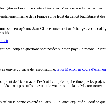
udgétaires lors d’une visite à Bruxelles. Mais a écarté toutes les mesure
n engagement ferme de la France sur le front du déficit budgétaire et de
mmission européenne Jean-Claude Juncker et un échange avec le collège 
cessifs.
éficit
t, car beaucoup de questions sont posées sur mon pays » a reconnu Manue
se en œuvre du pacte de responsabilité
, la loi Macron en cours d’examen
al point de friction avec l’exécutif européen, qui estime que les projets
n’étaient « pas suffisantes ». « Je voudrais que la loi Macron trouve u
nsisté sur la bonne volonté de Paris. « J’ai ainsi expliqué au collège q