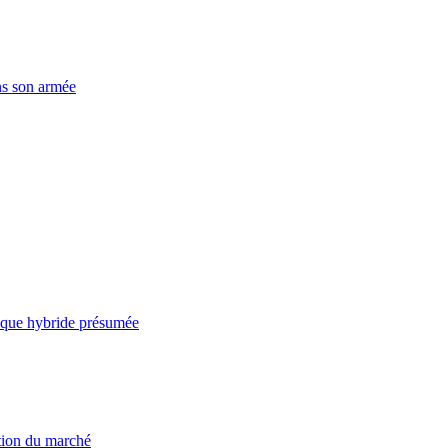
ns son armée
taque hybride présumée
ation du marché