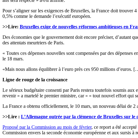
ans sera respecté » a-t-il affirmé.
Pour s’aligner sur les exigences de Bruxelles, la France doit trouver 4
0,5% comme le demande l’exécutif européen.
>>Lire:
Bruxelles exige de nouvelles réformes ambitieuses en Fr
Des économies que le gouvernement doit encore préciser, d’autant que 
des attentats meurtriers de Paris.
« Toutes ces dépenses nouvelles sont compensées par des dépenses en mo
le 18 mars.
«Mais nous allons équilibrer à l’euro près ces 950 millions d’euros. […
Ligne de rouge de la croissance
Le sérieux budgétaire consenti par Paris restera toutefois soumis aux e
revenir » a martelé le premier ministre, car « « tout nouvel effort qui s
La France a obtenu officiellement, le 10 mars, un nouveau délai de 2 
>>Lire :
L’Allemagne outrée par la clémence de Bruxelles sur le d
Proposé par la Commission au mois de février
, ce report a été accept
Commission envers la seconde économie européenne et aux sursis à rép