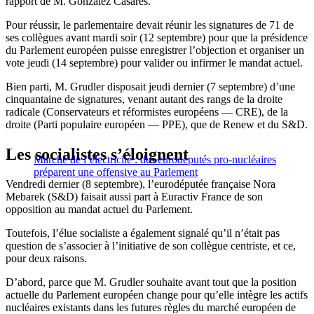
rapport de M. González Casares.
Pour réussir, le parlementaire devait réunir les signatures de 71 de
ses collègues avant mardi soir (12 septembre) pour que la présidence
du Parlement européen puisse enregistrer l’objection et organiser un
vote jeudi (14 septembre) pour valider ou infirmer le mandat actuel.
Bien parti, M. Grudler disposait jeudi dernier (7 septembre) d’une
cinquantaine de signatures, venant autant des rangs de la droite
radicale (Conservateurs et réformistes européens — CRE), de la
droite (Parti populaire européen — PPE), que de Renew et du S&D.
Les socialistes s’éloignent
Marché de l’électricité : des eurodéputés pro-nucléaires
préparent une offensive au Parlement
Vendredi dernier (8 septembre), l’eurodéputée française Nora
Mebarek (S&D) faisait aussi part à Euractiv France de son
opposition au mandat actuel du Parlement.
Toutefois, l’élue socialiste a également signalé qu’il n’était pas
question de s’associer à l’initiative de son collègue centriste, et ce,
pour deux raisons.
D’abord, parce que M. Grudler souhaite avant tout que la position
actuelle du Parlement européen change pour qu’elle intègre les actifs
nucléaires existants dans les futures règles du marché européen de