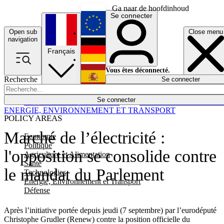
Ga naar de hoofdinhoud
Se connecter
Open sub
Close menu
English
navigation
Français
Deutsch
Vous êtes déconnecté.
Recherche
Se connecter
Español
Lumières éteintes
Se connecter
Rapporteur
Politique
Économie
Newsletters
Evénements
Em
ENERGIE, ENVIRONNEMENT ET TRANSPORT
POLICY AREAS
Marché de l’électricité :
Economie
Politique
l'opposition se consolide contre
Agriculture et Alimentation
Santé
le mandat du Parlement
Technologies
Energie, Environnement et Transport
Défense
Après l’initiative portée depuis jeudi (7 septembre) par l’eurodéputé
Christophe Grudler (Renew) contre la position officielle du