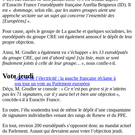
d’Euractiv France l’eurodéputée française Aurélia Beigneux (ID). Il
est
« dommage
, selon elle,
que les autres groupes aient une
approche sectaire sur un sujet qui concerne l’ensemble des
[Européens] »
.
Pour cause, après le groupe de La gauche et quelques socialistes, les
eurodéputés du groupe CRE ont également annoncé le dépôt de leur
propre objection.
Ainsi, M. Grudler a également vu s’échapper
« les 13 eurodéputés
du groupe CRE, qui ont d’abord signé [s]a liste, mais se sont
finalement joints à celle de leur groupe… »
, nous confie-t-il.
Vote jeudi
Marché de l’électricité : la gauche française réclame à
son tour un vote au Parlement européen
Déçu, M. Grudler se console :
« Ce n’est pas grave si je n’atteins
pas les 71 signatures, car il y aura bel et bien une objection »
,
concède-t-il à Euractiv France.
En outre, l’élu soutiendra tout de même le dépôt d’une cinquantaine
de signatures individuelles venant des rangs de Renew et du PPE.
En tout, environ 200 eurodéputés s’opposent donc au mandat actuel
du Parlement. Autant qui devraient aussi voter l’objection jeudi.