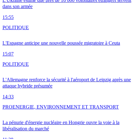
L'Ukraine estime que près de 16 000 volontaires étrangers servent
dans son armée
15:55
POLITIQUE
L'Espagne anticipe une nouvelle poussée migratoire à Ceuta
15:07
POLITIQUE
L'Allemagne renforce la sécurité à l'aéroport de Leipzig après une
attaque hybride présumée
14:33
PRO
ENERGIE, ENVIRONNEMENT ET TRANSPORT
La pénurie d'énergie nucléaire en Hongrie ouvre la voie à la
libéralisation du marché