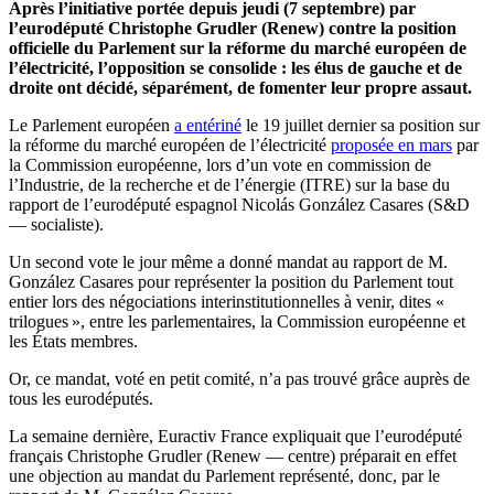
Après l’initiative portée depuis jeudi (7 septembre) par
l’eurodéputé Christophe Grudler (Renew) contre la position
officielle du Parlement sur la réforme du marché européen de
l’électricité, l’opposition se consolide : les élus de gauche et de
droite ont décidé, séparément, de fomenter leur propre assaut.
Le Parlement européen
a entériné
le 19 juillet dernier sa position sur
la réforme du marché européen de l’électricité
proposée en mars
par
la Commission européenne, lors d’un vote en commission de
l’Industrie, de la recherche et de l’énergie (ITRE) sur la base du
rapport de l’eurodéputé espagnol Nicolás González Casares (S&D
— socialiste).
Un second vote le jour même a donné mandat au rapport de M.
González Casares pour représenter la position du Parlement tout
entier lors des négociations interinstitutionnelles à venir, dites «
trilogues », entre les parlementaires, la Commission européenne et
les États membres.
Or, ce mandat, voté en petit comité, n’a pas trouvé grâce auprès de
tous les eurodéputés.
La semaine dernière, Euractiv France expliquait que l’eurodéputé
français Christophe Grudler (Renew — centre) préparait en effet
une objection au mandat du Parlement représenté, donc, par le