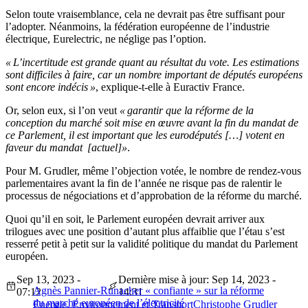
Selon toute vraisemblance, cela ne devrait pas être suffisant pour
l’adopter. Néanmoins, la fédération européenne de l’industrie
électrique, Eurelectric, ne néglige pas l’option.
« L’incertitude est grande quant au résultat du vote. Les estimations
sont difficiles à faire, car un nombre important de députés européens
sont encore indécis »
, explique-t-elle à Euractiv France.
Or, selon eux, si l’on veut
« garantir que la réforme de la
conception du marché soit mise en œuvre avant la fin du mandat de
ce Parlement, il est important que les eurodéputés […] votent en
faveur du mandat [actuel]»
.
Pour M. Grudler, même l’objection votée, le nombre de rendez-vous
parlementaires avant la fin de l’année ne risque pas de ralentir le
processus de négociations et d’approbation de la réforme du marché.
Quoi qu’il en soit, le Parlement européen devrait arriver aux
trilogues avec une position d’autant plus affaiblie que l’étau s’est
resserré petit à petit sur la validité politique du mandat du Parlement
européen.
Sep 13, 2023 -
Dernière mise à jour: Sep 14, 2023 -
Agnès Pannier-Runacher « confiante » sur la réforme
07:12
14:31
du marché européen de l’électricité
Energie, Environnement et Transport
Christophe Grudler