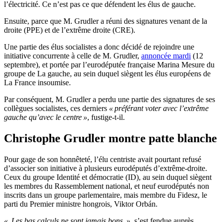
l’électricité. Ce n’est pas ce que défendent les élus de gauche.
Ensuite, parce que M. Grudler a réuni des signatures venant de la
droite (PPE) et de l’extrême droite (CRE).
Une partie des élus socialistes a donc décidé de rejoindre une
initiative concurrente à celle de M. Grudler,
annoncée mardi
(12
septembre), et portée par l’eurodéputée française Marina Mesure du
groupe de La gauche, au sein duquel siègent les élus européens de
La France insoumise.
Par conséquent, M. Grudler a perdu une partie des signatures de ses
collègues socialistes, ces derniers
« préférant voter avec l’extrême
gauche qu’avec le centre »
, fustige-t-il.
Christophe Grudler montre patte blanche
Pour gage de son honnêteté, l’élu centriste avait pourtant refusé
d’associer son initiative à plusieurs eurodéputés d’extrême-droite.
Ceux du groupe Identité et démocratie (ID), au sein duquel siègent
les membres du Rassemblement national, et neuf eurodéputés non
inscrits dans un groupe parlementaire, mais membre du Fidesz, le
parti du Premier ministre hongrois, Viktor Orbán.
« Les bas calculs ne sont jamais bons »
, s’est fendue auprès