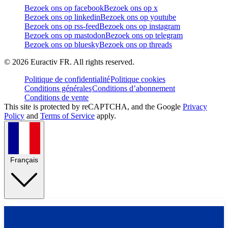
Bezoek ons op facebook
Bezoek ons op x
Bezoek ons op linkedin
Bezoek ons op youtube
Bezoek ons op rss-feed
Bezoek ons op instagram
Bezoek ons op mastodon
Bezoek ons op telegram
Bezoek ons op bluesky
Bezoek ons op threads
©
2026
Euractiv FR. All rights reserved.
Politique de confidentialité
Politique cookies
Conditions générales
Conditions d’abonnement
Conditions de vente
This site is protected by reCAPTCHA, and the Google
Privacy
Policy
and
Terms of Service
apply.
Français