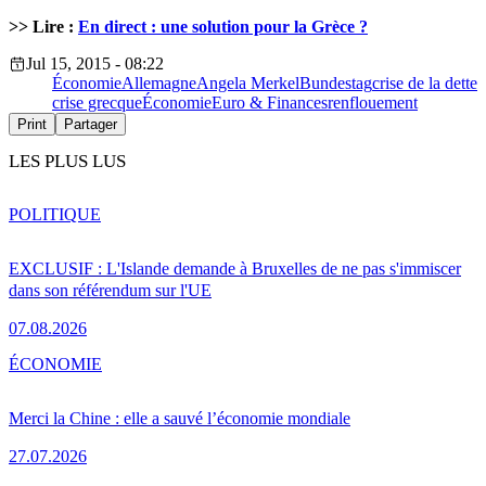
>> Lire :
En direct : une solution pour la Grèce ?
Jul 15, 2015 - 08:22
Économie
Allemagne
Angela Merkel
Bundestag
crise de la dette
crise grecque
Économie
Euro & Finances
renflouement
Print
Partager
LES PLUS LUS
POLITIQUE
EXCLUSIF : L'Islande demande à Bruxelles de ne pas s'immiscer
dans son référendum sur l'UE
07.08.2026
ÉCONOMIE
Merci la Chine : elle a sauvé l’économie mondiale
27.07.2026