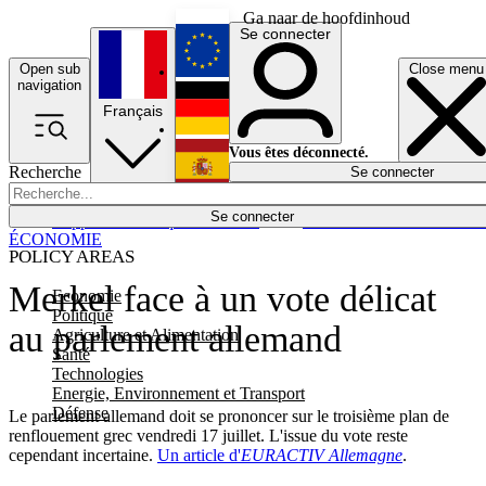
Ga naar de hoofdinhoud
Se connecter
Open sub
Close menu
English
navigation
Français
Deutsch
Vous êtes déconnecté.
Recherche
Se connecter
Español
Lumières éteintes
Se connecter
Rapporteur
Politique
Économie
Newsletters
Evénements
Em
ÉCONOMIE
POLICY AREAS
Merkel face à un vote délicat
Economie
Politique
au parlement allemand
Agriculture et Alimentation
Santé
Technologies
Energie, Environnement et Transport
Défense
Le parlement allemand doit se prononcer sur le troisième plan de
renflouement grec vendredi 17 juillet. L'issue du vote reste
cependant incertaine.
Un article d'
EURACTIV Allemagne
.