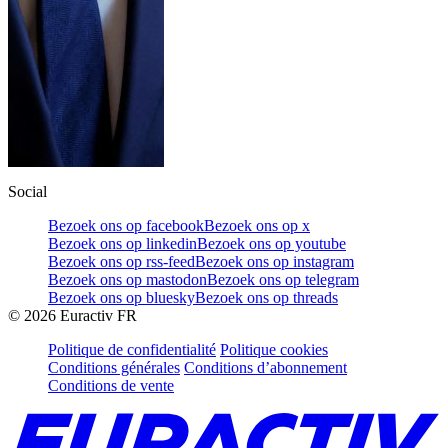
Social
Bezoek ons op facebook
Bezoek ons op x
Bezoek ons op linkedin
Bezoek ons op youtube
Bezoek ons op rss-feed
Bezoek ons op instagram
Bezoek ons op mastodon
Bezoek ons op telegram
Bezoek ons op bluesky
Bezoek ons op threads
©
2026
Euractiv FR
Politique de confidentialité
Politique cookies
Conditions générales
Conditions d’abonnement
Conditions de vente