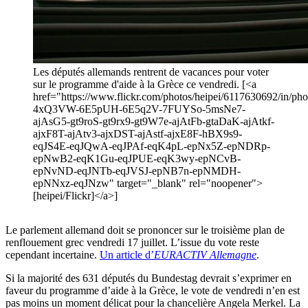
Les députés allemands rentrent de vacances pour voter
sur le programme d'aide à la Grèce ce vendredi. [<a
href="https://www.flickr.com/photos/heipei/6117630692/in/phot
4xQ3VW-6E5pUH-6E5q2V-7FUYSo-5msNe7-
ajAsG5-gt9roS-gt9rx9-gt9W7e-ajAtFb-gtaDaK-ajAtkf-
ajxF8T-ajAtv3-ajxDST-ajAstf-ajxE8F-hBX9s9-
eqJS4E-eqJQwA-eqJPAf-eqK4pL-epNx5Z-epNDRp-
epNwB2-eqK1Gu-eqJPUE-eqK3wy-epNCvB-
epNvND-eqJNTb-eqJVSJ-epNB7n-epNMDH-
epNNxz-eqJNzw" target="_blank" rel="noopener">
[heipei/Flickr]</a>]
Le parlement allemand doit se prononcer sur le troisième plan de
renflouement grec vendredi 17 juillet. L’issue du vote reste
cependant incertaine.
Un article d’
EURACTIV Allemagne
.
Si la majorité des 631 députés du Bundestag devrait s’exprimer en
faveur du programme d’aide à la Grèce, le vote de vendredi n’en est
pas moins un moment délicat pour la chancelière Angela Merkel. La