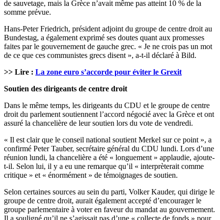
de sauvetage, mais la Grèce n’avait même pas atteint 10 % de la
somme prévue.
Hans-Peter Friedrich, président adjoint du groupe de centre droit au
Bundestag, a également exprimé ses doutes quant aux promesses
faites par le gouvernement de gauche grec. « Je ne crois pas un mot
de ce que ces communistes grecs disent », a-t-il déclaré à Bild.
>> Lire :
La zone euro s’accorde pour éviter le Grexit
Soutien des dirigeants de centre droit
Dans le même temps, les dirigeants du CDU et le groupe de centre
droit du parlement soutiennent l’accord négocié avec la Grèce et ont
assuré la chancelière de leur soutien lors du vote de vendredi.
« Il est clair que le conseil national soutient Merkel sur ce point », a
confirmé Peter Tauber, secrétaire général du CDU lundi. Lors d’une
réunion lundi, la chancelière a été « longuement » applaudie, ajoute-
t-il. Selon lui, il y a eu une remarque qu’il « interprèterait comme
critique » et « énormément » de témoignages de soutien.
Selon certaines sources au sein du parti, Volker Kauder, qui dirige le
groupe de centre droit, aurait également accepté d’encourager le
groupe parlementaire à voter en faveur du mandat au gouvernement.
Il a souligné qu’il ne s’agissait pas d’une « collecte de fonds » pour