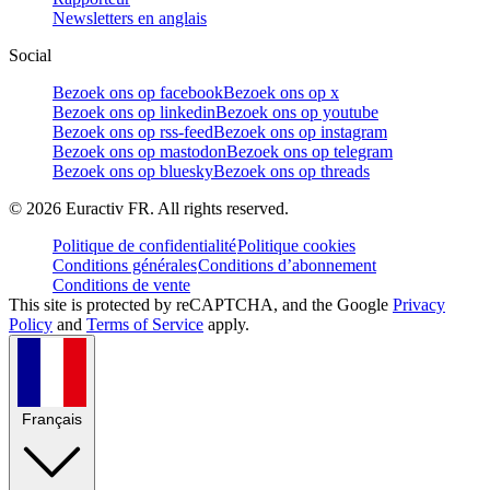
Newsletters en anglais
Social
Bezoek ons op facebook
Bezoek ons op x
Bezoek ons op linkedin
Bezoek ons op youtube
Bezoek ons op rss-feed
Bezoek ons op instagram
Bezoek ons op mastodon
Bezoek ons op telegram
Bezoek ons op bluesky
Bezoek ons op threads
©
2026
Euractiv FR. All rights reserved.
Politique de confidentialité
Politique cookies
Conditions générales
Conditions d’abonnement
Conditions de vente
This site is protected by reCAPTCHA, and the Google
Privacy
Policy
and
Terms of Service
apply.
Français