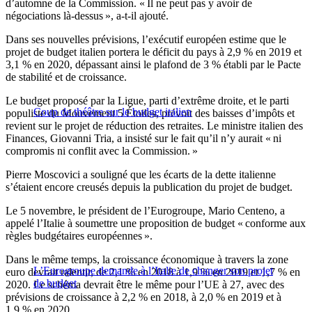
d’automne de la Commission. « Il ne peut pas y avoir de
négociations là-dessus », a-t-il ajouté.
Dans ses nouvelles prévisions, l’exécutif européen estime que le
projet de budget italien portera le déficit du pays à 2,9 % en 2019 et
3,1 % en 2020, dépassant ainsi le plafond de 3 % établi par le Pacte
de stabilité et de croissance.
Le budget proposé par la Ligue, parti d’extrême droite, et le parti
Coup de théâtre sur le budget italien
populiste du Mouvement 5 Étoiles, prévoit des baisses d’impôts et
revient sur le projet de réduction des retraites. Le ministre italien des
Finances, Giovanni Tria, a insisté sur le fait qu’il n’y aurait « ni
compromis ni conflit avec la Commission. »
Pierre Moscovici a souligné que les écarts de la dette italienne
s’étaient encore creusés depuis la publication du projet de budget.
Le 5 novembre, le président de l’Eurogroupe, Mario Centeno, a
appelé l’Italie à soumettre une proposition de budget « conforme aux
règles budgétaires européennes ».
Dans le même temps, la croissance économique à travers la zone
L’Eurogroupe demande à l’Italie de changer son projet
euro devrait ralentir, de 2,1 % en 2018 à 1,9 % en 2019 et 1,7 % en
de budget
2020. Le schéma devrait être le même pour l’UE à 27, avec des
prévisions de croissance à 2,2 % en 2018, à 2,0 % en 2019 et à
1,9 % en 2020.