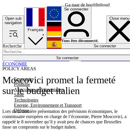
Ga naar de hoofdinhoud
Se connecter
Open sub
Close menu
English
navigation
Français
Deutsch
Vous êtes déconnecté.
Recherche
Se connecter
Español
Lumières éteintes
Se connecter
Rapporteur
Politique
Économie
Newsletters
Evénements
Em
ÉCONOMIE
POLICY AREAS
Moscovici promet la fermeté
Economie
Politique
sur le budget italien
Agriculture et Alimentation
Santé
Technologies
Energie, Environnement et Transport
Défense
Lors de la dernière présentation des prévisions économiques, le
commissaire européen en charge de l’économie, Pierre Moscovici, a
rappelé le 8 novembre qu’il y avait peu de chances que Bruxelles
fasse un compromis sur le budget italien.