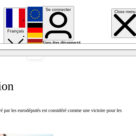
Se connecter
Close menu
English
Français
Deutsch
Vous êtes déconnecté.
Se connecter
Español
Lumières éteintes
ion
vé par les eurodéputés est considéré comme une victoire pour les