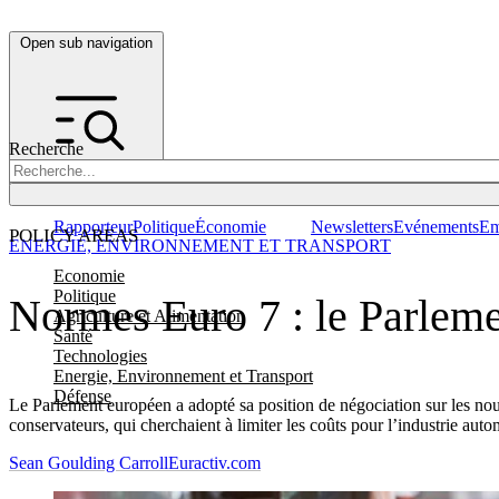
Open sub navigation
Recherche
Rapporteur
Politique
Économie
Newsletters
Evénements
Em
POLICY AREAS
ENERGIE, ENVIRONNEMENT ET TRANSPORT
Economie
Politique
Normes Euro 7 : le Parleme
Agriculture et Alimentation
Santé
Technologies
Energie, Environnement et Transport
Défense
Le Parlement européen a adopté sa position de négociation sur les nou
conservateurs, qui cherchaient à limiter les coûts pour l’industrie auto
Sean Goulding Carroll
Euractiv.com