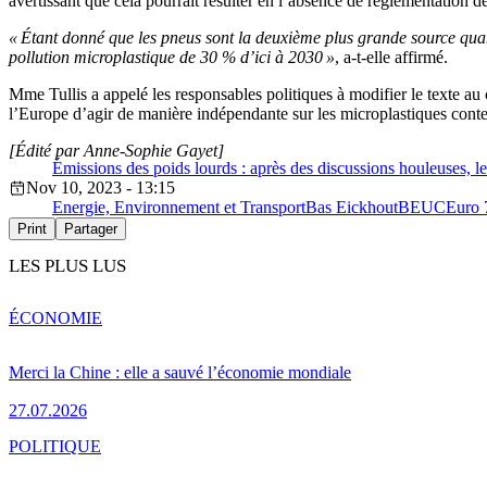
avertissant que cela pourrait résulter en l’absence de règlementation
« Étant donné que les pneus sont la deuxième plus grande source quant
pollution microplastique de 30 % d’ici à 2030 »
, a-t-elle affirmé.
Mme Tullis a appelé les responsables politiques à modifier le texte au 
l’Europe d’agir de manière indépendante sur les microplastiques cont
[Édité par Anne-Sophie Gayet]
Émissions des poids lourds : après des discussions houleuses, 
Nov 10, 2023 - 13:15
Energie, Environnement et Transport
Bas Eickhout
BEUC
Euro 
Print
Partager
LES PLUS LUS
ÉCONOMIE
Merci la Chine : elle a sauvé l’économie mondiale
27.07.2026
POLITIQUE