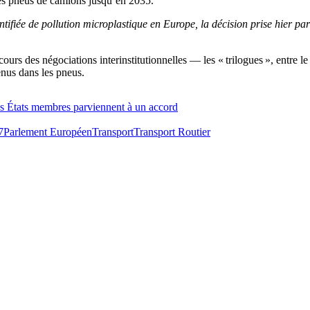
 des pneus de camions jusqu’en 2035.
ifiée de pollution microplastique en Europe, la décision prise hier par
cours des négociations interinstitutionnelles — les « trilogues », entre
enus dans les pneus.
les États membres parviennent à un accord
7
Parlement Européen
Transport
Transport Routier