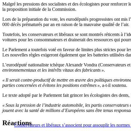
Malgré les pressions des socialistes et des écologistes pour renforcer
la proposition initiale de la Commission.
Lors de la préparation du vote, les eurodéputés progressistes ont mis l
000 décès prématurés par an en raison de la mauvaise qualité de l’air.
Toutefois, les conservateurs et libéraux se sont montrés réticents à l’
voitures pour les consommateurs et drainerait des ressources qui pourra
Le Parlement a toutefois voté en faveur de limites plus strictes pour 
Les nouvelles règles exigeront également que les batteries utilisées da
L’eurodéputé nationaliste tchèque Alexandr Vondra (Conservateurs et Ré
environnementaux et les intérêts vitaux des fabricants »
.
« Il serait contre-productif de mettre en œuvre des politiques environn
parties concernées et évitons les positions extrêmes »
, a-t-il soutenu.
Le texte adopté par le Parlement fait grincer les écologistes des dent
« Sous la pression de l’industrie automobile, les partis conservateurs 
jouent avec la santé de millions d’Européens sans être tenus responsab
Réactions
Conservateurs et libéraux s’associent pour assouplir les normes