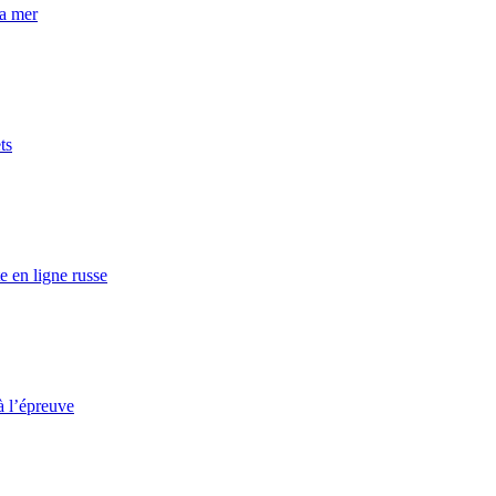
la mer
ts
e en ligne russe
à l’épreuve