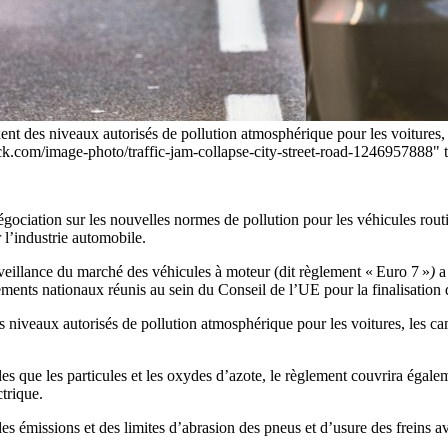
ent des niveaux autorisés de pollution atmosphérique pour les voitures, 
stock.com/image-photo/traffic-jam-collapse-city-street-road-124695788
gociation sur les nouvelles normes de pollution pour les véhicules rou
r l’industrie automobile.
urveillance du marché des véhicules à moteur (dit règlement « Euro 7 »
)
a
ments nationaux réunis au sein du Conseil de l’UE pour la finalisation d
s niveaux autorisés de pollution atmosphérique pour les voitures, les cam
es que les particules et les oxydes d’azote, le règlement couvrira égale
ctrique.
s émissions et des limites d’abrasion des pneus et d’usure des freins 