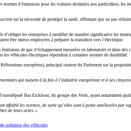
 les normes d’émissions pour les voitures destinées aux particuliers, l
’accent sur la nécessité de protéger la santé, affirmant que ne pas rédui
idée d’obliger les entreprises à modifier de manière significative les mo
ient être mieux employées à préparer la transition vers l’électrique.
les émissions de gaz d’échappement mesurées en laboratoire et dans des co
ns les véhicules électriques répondent à certaines normes de durabilité.
formistes européens), principal orateur du Parlement sur la proposition,
ementales qui nuisent à la fois à l’industrie européenne et à ses citoyen
s, l’eurodéputé Bas Eickhout, du groupe des Verts, ayant notamment quali
ont affaibli les normes, de sorte qu’elles sont à peine améliorées par ra
les de leurs actes. »
 de pollution des véhicules