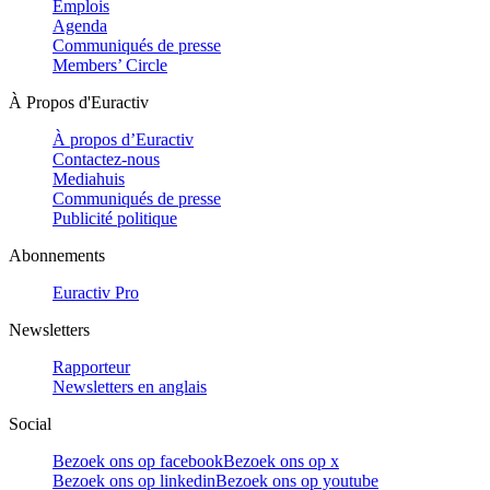
Emplois
Agenda
Communiqués de presse
Members’ Circle
À Propos d'Euractiv
À propos d’Euractiv
Contactez-nous
Mediahuis
Communiqués de presse
Publicité politique
Abonnements
Euractiv Pro
Newsletters
Rapporteur
Newsletters en anglais
Social
Bezoek ons op facebook
Bezoek ons op x
Bezoek ons op linkedin
Bezoek ons op youtube