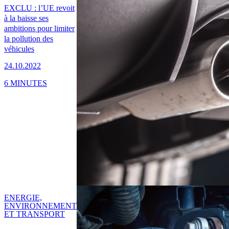
EXCLU : l’UE revoit
à la baisse ses
ambitions pour limiter
la pollution des
véhicules
24.10.2022
6 MINUTES
ENERGIE,
ENVIRONNEMENT
ET TRANSPORT