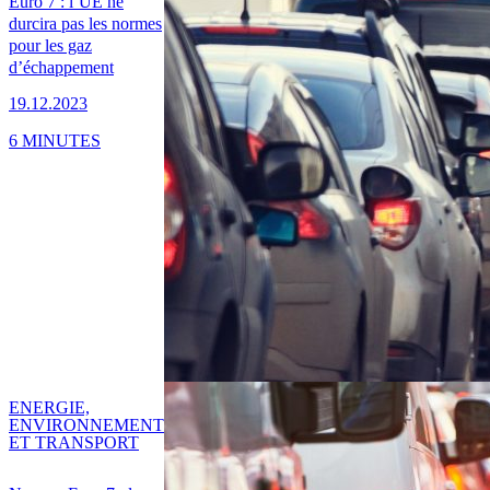
Euro 7 : l’UE ne
durcira pas les normes
pour les gaz
d’échappement
19.12.2023
6 MINUTES
ENERGIE,
ENVIRONNEMENT
ET TRANSPORT