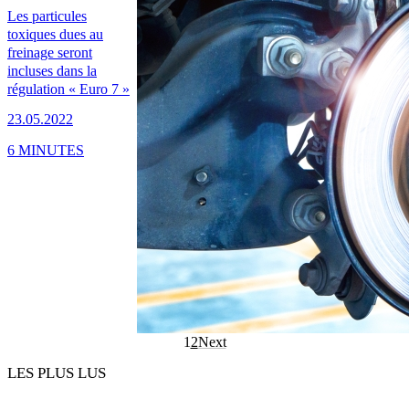
Les particules
toxiques dues au
freinage seront
incluses dans la
régulation « Euro 7 »
23.05.2022
6 MINUTES
1
2
Next
LES PLUS LUS