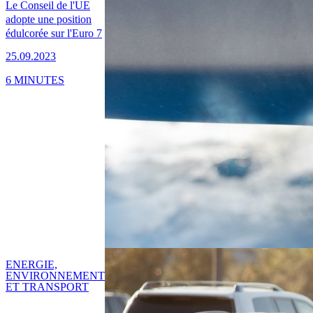
Le Conseil de l'UE
adopte une position
édulcorée sur l'Euro 7
25.09.2023
6 MINUTES
ENERGIE,
ENVIRONNEMENT
ET TRANSPORT