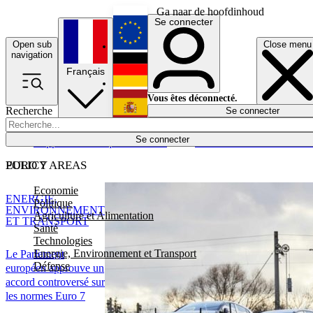
Ga naar de hoofdinhoud
Se connecter
Open sub
Close menu
English
navigation
Français
Deutsch
Vous êtes déconnecté.
Recherche
Se connecter
Español
Lumières éteintes
Se connecter
Rapporteur
Politique
Économie
Newsletters
Evénements
Em
POLICY AREAS
EURO 7
Economie
ENERGIE,
Politique
ENVIRONNEMENT
Agriculture et Alimentation
ET TRANSPORT
Santé
Technologies
Energie, Environnement et Transport
Le Parlement
Défense
européen approuve un
accord controversé sur
les normes Euro 7