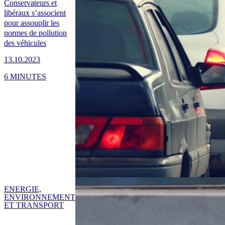
Conservateurs et
libéraux s’associent
pour assouplir les
normes de pollution
des véhicules
13.10.2023
6 MINUTES
ENERGIE,
ENVIRONNEMENT
ET TRANSPORT