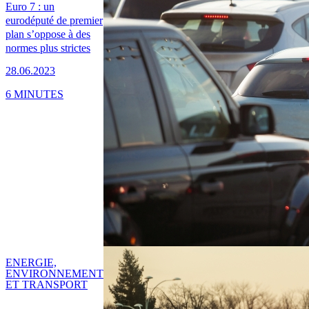
Euro 7 : un
eurodéputé de premier
plan s’oppose à des
normes plus strictes
28.06.2023
6 MINUTES
ENERGIE,
ENVIRONNEMENT
ET TRANSPORT