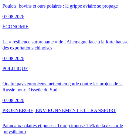
Poulets, bovins et ours polaires : la grippe aviaire se propage
07.08.2026
ÉCONOMIE
La « résilience surprenante » de l'Allemagne face à la forte hausse
des exportations chinoises
07.08.2026
POLITIQUE
Quatre pays européens mettent en garde contre les projets de la
Russie pour l'Ossétie du Sud
07.08.2026
PRO
ENERGIE, ENVIRONNEMENT ET TRANSPORT
Panneaux solaires et puces : Trump impose 15% de taxes sur le
polysilicium