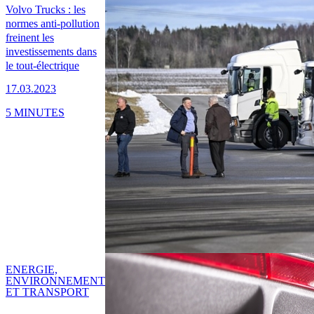
Volvo Trucks : les
normes anti-pollution
freinent les
investissements dans
le tout-électrique
17.03.2023
5 MINUTES
ENERGIE,
ENVIRONNEMENT
ET TRANSPORT