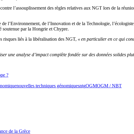
contre l’assouplissement des règles relatives aux NGT lors de la réunio
ne de l’Environnement, de l’Innovation et de la Technologie, l’écologist
é soutenue par la Hongrie et Chypre.
 risques liés à la libéralisation des NGT,
« en particulier en ce qui co
liser une analyse d’impact complète fondée sur des données solides plut
pe ?
énomique
nouvelles techniques génomiques
ntg
OGM
OGM / NBT
tance de la Grèce