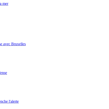
la mer
se avec Bruxelles
fense
nche l'alerte