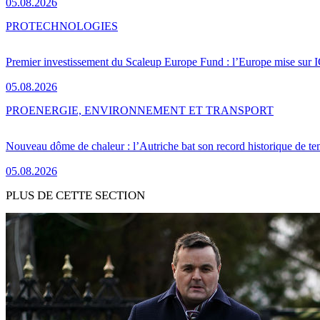
05.08.2026
PRO
TECHNOLOGIES
Premier investissement du Scaleup Europe Fund : l’Europe mise sur
05.08.2026
PRO
ENERGIE, ENVIRONNEMENT ET TRANSPORT
Nouveau dôme de chaleur : l’Autriche bat son record historique de te
05.08.2026
PLUS DE CETTE SECTION