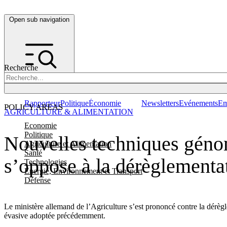
Open sub navigation
Recherche
Rapporteur
Politique
Économie
Newsletters
Evénements
Em
POLICY AREAS
AGRICULTURE & ALIMENTATION
Economie
Politique
Nouvelles techniques génom
Agriculture et Alimentation
Santé
s’oppose à la dérèglementa
Technologies
Energie, Environnement et Transport
Défense
Le ministère allemand de l’Agriculture s’est prononcé contre la dérèg
évasive adoptée précédemment.