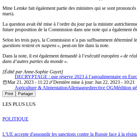
Mme Lemke fait également partie des ministres qui se sont prononcés 
mars).
La question avait été mise à l’ordre du jour par la ministre autrichien
future proposition de la Commission dans une note qui a également ét
Selon les trois pays, la Commission n’a pas suffisamment déterminé les
questions restent en suspens »
, peut-on lire dans la note.
Dans la note, il est également demandé à l’exécutif européen
« de réa
dans d’autres parties du monde »
.
[Édité par Anne-Sophie Gayet]
DECRYPTAGE : que réserve 2023 à l’agroalimentaire en Euro
Mar 21, 2023 - 11:22
Dernière mise à jour: Jun 22, 2023 - 10:21
Agriculture & Alimentation
Allemagne
directive OGM
édition g
Print
Partager
LES PLUS LUS
POLITIQUE
L'UE accepte d'assouplir les sanctions contre la Russie face à la résis