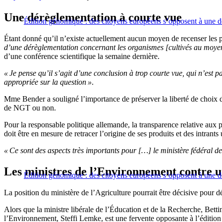
Une dérèglementation à courte vue
Édition génomique : des citoyens européens s’opposent à une 
Étant donné qu’il n’existe actuellement aucun moyen de recenser les 
d’une dérèglementation concernant les organismes [cultivés au moyen
d’une conférence scientifique la semaine dernière.
« Je pense qu’il s’agit d’une conclusion à trop courte vue, qui n’est
appropriée sur la question »
.
Mme Bender a souligné l’importance de préserver la liberté de choix des
de NGT ou non.
Pour la responsable politique allemande, la transparence relative aux
doit être en mesure de retracer l’origine de ses produits et des intrants u
« Ce sont des aspects très importants pour […] le ministère fédéral de 
Les ministres de l’Environnement contre un
Édition génomique : des citoyens européens s’opposent à une 
La position du ministère de l’Agriculture pourrait être décisive pour dé
Alors que la ministre libérale de l’Éducation et de la Recherche, Betti
l’Environnement, Steffi Lemke, est une fervente opposante à l’éditio