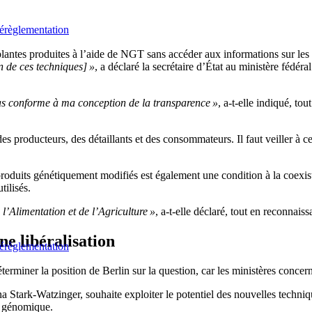
dérèglementation
plantes produites à l’aide de NGT sans accéder aux informations sur le
 de ces techniques] »
, a déclaré la secrétaire d’État au ministère fédéra
 pas conforme à ma conception de la transparence »
, a-t-elle indiqué, to
 producteurs, des détaillants et des consommateurs. Il faut veiller à ce
 produits génétiquement modifiés est également une condition à la coexi
tilisés.
l’Alimentation et de l’Agriculture »
, a-t-elle déclaré, tout en reconnais
e libéralisation
dérèglementation
terminer la position de Berlin sur la question, car les ministères concern
na Stark-Watzinger, souhaite exploiter le potentiel des nouvelles techniq
n génomique.