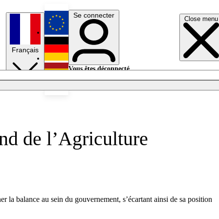
Se connecter
Close menu
English
Français
Deutsch
Vous êtes déconnecté.
Se connecter
Español
Lumières éteintes
nd de l’Agriculture
r la balance au sein du gouvernement, s’écartant ainsi de sa position