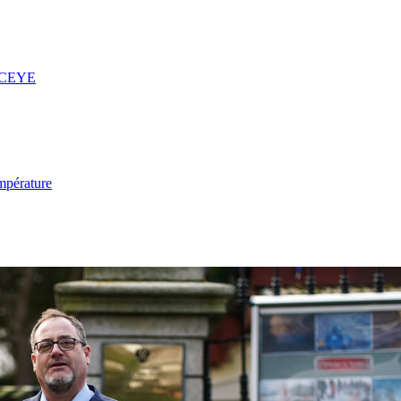
 ICEYE
mpérature