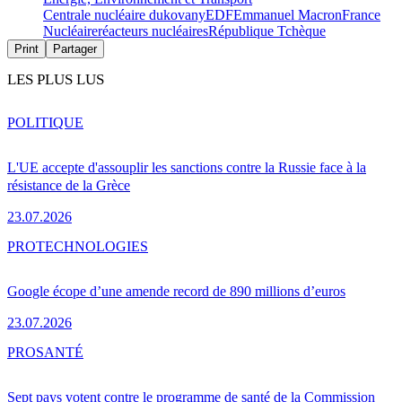
Centrale nucléaire dukovany
EDF
Emmanuel Macron
France
Nucléaire
réacteurs nucléaires
République Tchèque
Print
Partager
LES PLUS LUS
POLITIQUE
L'UE accepte d'assouplir les sanctions contre la Russie face à la
résistance de la Grèce
23.07.2026
PRO
TECHNOLOGIES
Google écope d’une amende record de 890 millions d’euros
23.07.2026
PRO
SANTÉ
Sept pays votent contre le programme de santé de la Commission