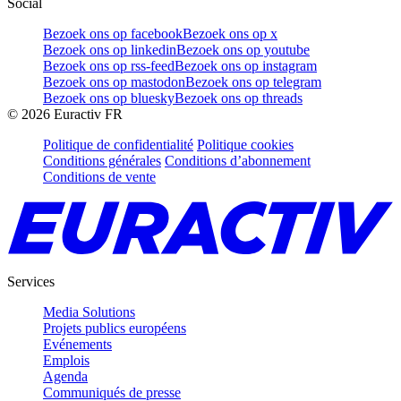
Social
Bezoek ons op facebook
Bezoek ons op x
Bezoek ons op linkedin
Bezoek ons op youtube
Bezoek ons op rss-feed
Bezoek ons op instagram
Bezoek ons op mastodon
Bezoek ons op telegram
Bezoek ons op bluesky
Bezoek ons op threads
©
2026
Euractiv FR
Politique de confidentialité
Politique cookies
Conditions générales
Conditions d’abonnement
Conditions de vente
Services
Media Solutions
Projets publics européens
Evénements
Emplois
Agenda
Communiqués de presse