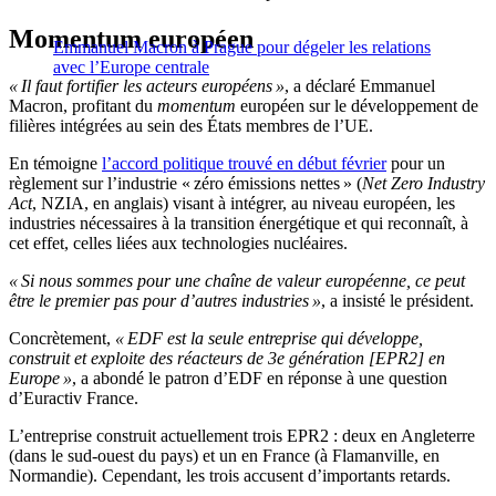
Momentum européen
Emmanuel Macron à Prague pour dégeler les relations
avec l’Europe centrale
« Il faut fortifier les acteurs européens »
, a déclaré Emmanuel
Macron, profitant du
momentum
européen sur le développement de
filières intégrées au sein des États membres de l’UE.
En témoigne
l’accord politique trouvé en début février
pour un
règlement sur l’industrie « zéro émissions nettes » (
Net Zero Industry
Act
, NZIA, en anglais) visant à intégrer, au niveau européen, les
industries nécessaires à la transition énergétique et qui reconnaît, à
cet effet, celles liées aux technologies nucléaires.
« Si nous sommes pour une chaîne de valeur européenne, ce peut
être le premier pas pour d’autres industries »
, a insisté le président.
Concrètement,
« EDF est la seule entreprise qui développe,
construit et exploite des réacteurs de 3e génération [EPR2] en
Europe »
, a abondé le patron d’EDF en réponse à une question
d’Euractiv France.
L’entreprise construit actuellement trois EPR2 : deux en Angleterre
(dans le sud-ouest du pays) et un en France (à Flamanville, en
Normandie). Cependant, les trois accusent d’importants retards.