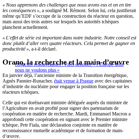
« Nous apprenons des challenges que nous avons eus et on en tire
les conséquences »
, a souligné M. Rémont. Selon lui, cela justifierait
même qu’EDF s’occupe de la construction du réacteur en question,
mais aussi des trois autres sur lesquels les autorités tchèques
planchent actuellement.
« L’effet de série est important dans notre industrie. Notre conseil est
donc plutôt d’aller vers quatre réacteurs. Cela permet de gagner en
productivité »
, a-t-il déclaré.
Orano, la recherche et la main-d’œuvre
Objectifs renouvelables : Paris dénonce « l’Europe dont
nous ne voulons plus »
En janvier déjà, l’ancienne ministre de la Transition énergétique,
Agnès Pannier-Runacher,
était venue à Prague
avec des capitaines
d’industrie du nucléaire pour engager la position française sur les
réacteurs tchèques.
Celle qui est dorénavant ministre déléguée auprès du ministre de
l’Agriculture en avait profité pour signer des partenariats de
coopération en matière de recherche. Mardi, Emmanuel Macron a
approfondi cette coopération en signant avec le Premier ministre
tchèque, Petr Fiala, une déclaration conjointe en matière de
reconnaissance mutuelle académique et de formation de main-
d’œuvre.