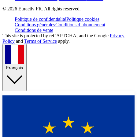
©
2026
Euractiv FR. All rights reserved.
Politique de confidentialité
Politique cookies
Conditions générales
Conditions d’abonnement
Conditions de vente
This site is protected by reCAPTCHA, and the Google
Privacy
Policy
and
Terms of Service
apply.
Français