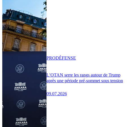
PRO
DÉFENSE
L’OTAN serre les rangs autour de Trump
après une période pré-sommet sous tension
09.07.2026