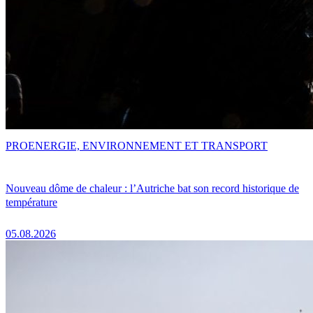
PRO
ENERGIE, ENVIRONNEMENT ET TRANSPORT
Nouveau dôme de chaleur : l’Autriche bat son record historique de
température
05.08.2026