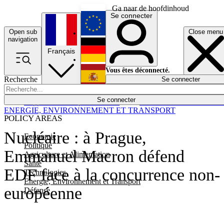
Ga naar de hoofdinhoud
Se connecter
Open sub
Close menu
English
navigation
Français
Deutsch
Vous êtes déconnecté.
Recherche
Se connecter
Español
Lumières éteintes
Se connecter
Rapporteur
Politique
Économie
Newsletters
Evénements
Em
ENERGIE, ENVIRONNEMENT ET TRANSPORT
POLICY AREAS
Nucléaire : à Prague,
Economie
Politique
Emmanuel Macron défend
Agriculture et Alimentation
Santé
EDF face à la concurrence non-
Technologies
Energie, Environnement et Transport
européenne
Défense