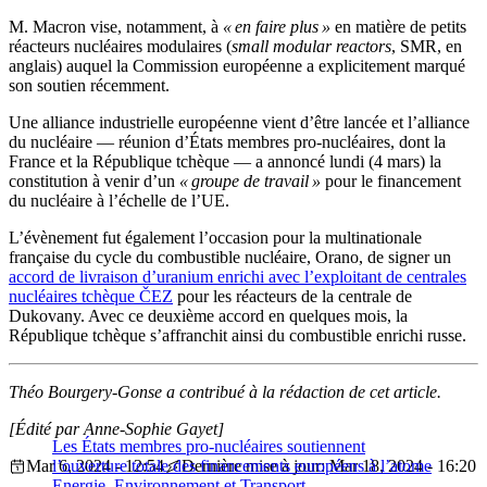
M. Macron vise, notamment, à
« en faire plus »
en matière de petits
réacteurs nucléaires modulaires (
small modular reactors
, SMR, en
anglais) auquel la Commission européenne a explicitement marqué
son soutien récemment.
Une alliance industrielle européenne vient d’être lancée et l’alliance
du nucléaire — réunion d’États membres pro-nucléaires, dont la
France et la République tchèque — a annoncé lundi (4 mars) la
constitution à venir d’un
« groupe de travail »
pour le financement
du nucléaire à l’échelle de l’UE.
L’évènement fut également l’occasion pour la multinationale
française du cycle du combustible nucléaire, Orano, de signer un
accord de livraison d’uranium enrichi avec l’exploitant de centrales
nucléaires tchèque ČEZ
pour les réacteurs de la centrale de
Dukovany. Avec ce deuxième accord en quelques mois, la
République tchèque s’affranchit ainsi du combustible enrichi russe.
Théo Bourgery-Gonse a contribué à la rédaction de cet article.
[Édité par Anne-Sophie Gayet]
Les États membres pro-nucléaires soutiennent
Mar 6, 2024 - 12:54
l’ouverture totale des financements européens à l’atome
Dernière mise à jour: Mar 18, 2024 - 16:20
Energie, Environnement et Transport