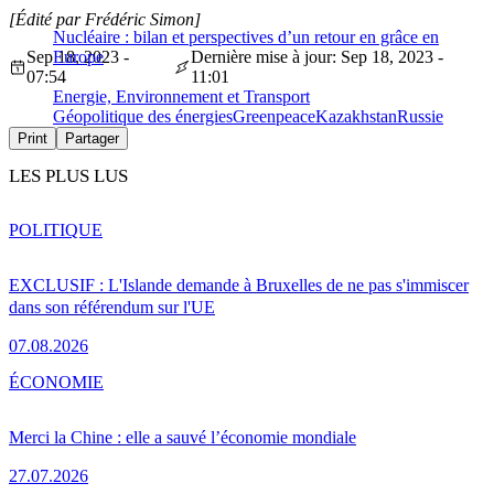
[Édité par Frédéric Simon]
Nucléaire : bilan et perspectives d’un retour en grâce en
Sep 18, 2023 -
Europe
Dernière mise à jour: Sep 18, 2023 -
07:54
11:01
Energie, Environnement et Transport
Géopolitique des énergies
Greenpeace
Kazakhstan
Russie
Print
Partager
LES PLUS LUS
POLITIQUE
EXCLUSIF : L'Islande demande à Bruxelles de ne pas s'immiscer
dans son référendum sur l'UE
07.08.2026
ÉCONOMIE
Merci la Chine : elle a sauvé l’économie mondiale
27.07.2026