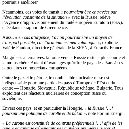
pourrait s’améliorer.
Néanmoins, ces voies de transit
« pourraient être entravées par
l’évolution constante de la situation »
avec la Russie, relève
l’Agence d’approvisionnement du traité européen Euratom (ESA),
citée dans le rapport de Greenpeace.
Aussi,
« en cas d’urgence, l’avion pourrait être un moyen de
transport possible, car l’uranium est peu volumique »
, explique
Valérie Faudon, directrice générale de la SFEN, à Euractiv France.
Malgré ces alternatives, la route vers la Russie reste la plus courte et
la moins chère. Autant d’
avantages qu’offre le pays des Tsars à ses
partenaires commerciaux européens.
Outre le gaz et le pétrole, le combustible nucléaire russe est
indispensable pour une partie des pays d’Europe de l’Est et du
centre — Hongrie, Slovaquie, République tchèque, Bulgarie. Tous
exploitent des réacteurs nucléaires de conception russe ou
soviétique.
Envers ces pays, et en particulier la Hongrie,
« la Russie […]
poursuit une politique de carotte et de bâton »
, note Forum Energii.
« La carotte est constituée de contrats préférentiels […] afin de les
rendre davantage dépendants des matières premières russes et