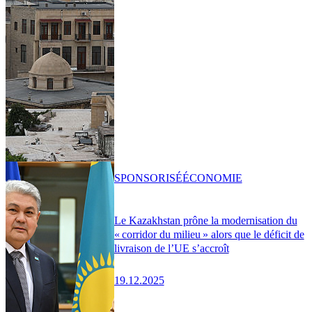
SPONSORISÉ
ÉCONOMIE
Le Kazakhstan prône la modernisation du
« corridor du milieu » alors que le déficit de
livraison de l’UE s’accroît
19.12.2025