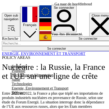
Ga naar de hoofdinhoud
Se connecter
Open sub
Close menu
English
navigation
Français
Deutsch
Vous êtes déconnecté.
Recherche
Se connecter
Español
Lumières éteintes
Se connecter
Rapporteur
Politique
Économie
Newsletters
Evénements
Em
ENERGIE, ENVIRONNEMENT ET TRANSPORT
POLICY AREAS
Nucléaire : la Russie, la France
Economie
Politique
et l'UE sur une ligne de crête
Agriculture et Alimentation
Santé
Technologies
Energie, Environnement et Transport
Défense
Entre 2021 et 2022, la France a plus que triplé ses importations de
produits industriels nucléaires en provenance de Russie, selon une
étude du Forum Energii. La situation interroge donc la dépendance
de l’UE aux ressources russes, alors que les États membres