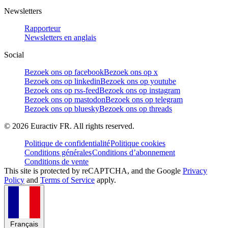
Newsletters
Rapporteur
Newsletters en anglais
Social
Bezoek ons op facebook
Bezoek ons op x
Bezoek ons op linkedin
Bezoek ons op youtube
Bezoek ons op rss-feed
Bezoek ons op instagram
Bezoek ons op mastodon
Bezoek ons op telegram
Bezoek ons op bluesky
Bezoek ons op threads
©
2026
Euractiv FR. All rights reserved.
Politique de confidentialité
Politique cookies
Conditions générales
Conditions d’abonnement
Conditions de vente
This site is protected by reCAPTCHA, and the Google
Privacy
Policy
and
Terms of Service
apply.
Français