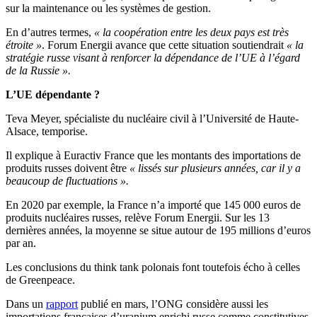
sur la maintenance ou les systèmes de gestion.
En d’autres termes,
« la coopération entre les deux pays est très
étroite »
. Forum Energii avance que cette situation
soutiendrait
« la
stratégie russe visant à renforcer la dépendance de l’UE à l’égard
de la Russie ».
L’UE dépendante ?
Teva Meyer, spécialiste du nucléaire civil à l’Université de Haute-
Alsace, temporise.
Il explique à Euractiv France que les montants des importations de
produits russes doivent être
« lissés sur plusieurs années, car il y a
beaucoup de fluctuations ».
En 2020 par exemple, la France n’a importé que 145 000 euros de
produits nucléaires russes, relève Forum Energii. Sur les 13
dernières années, la moyenne se situe autour de 195 millions d’euros
par an.
Les conclusions du think tank polonais font toutefois écho à celles
de Greenpeace.
Dans un
rapport
publié en mars, l’ONG considère aussi les
importations françaises d’uranium enrichi russe comme constitutives