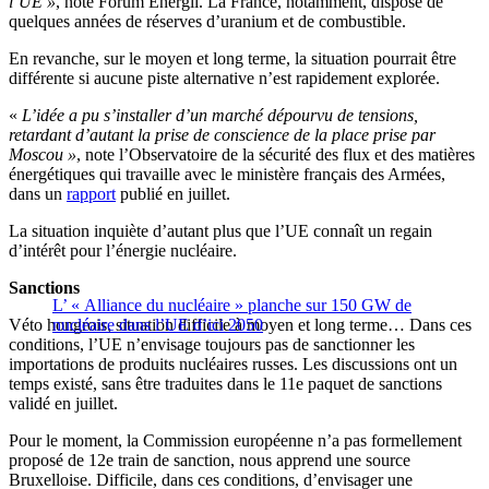
l’UE »
, note Forum Energii. La France, notamment, dispose de
quelques années de réserves d’uranium et de combustible.
En revanche, sur le moyen et long terme, la situation pourrait être
différente si aucune piste alternative n’est rapidement explorée.
«
L’idée a pu s’installer d’un marché dépourvu de tensions,
retardant d’autant la prise de conscience de la place prise par
Moscou »
, note l’Observatoire de la sécurité des flux et des matières
énergétiques qui travaille avec le ministère français des Armées,
dans un
rapport
publié en juillet.
La situation inquiète d’autant plus que l’UE connaît un regain
d’intérêt pour l’énergie nucléaire.
Sanctions
L’ « Alliance du nucléaire » planche sur 150 GW de
Véto hongrois, situation difficile à moyen et long terme… Dans ces
nucléaire dans l’UE d’ici 2050
conditions, l’UE n’envisage toujours pas de sanctionner les
importations de produits nucléaires russes. Les discussions ont un
temps existé, sans être traduites dans le 11e paquet de sanctions
validé en juillet.
Pour le moment, la Commission européenne n’a pas formellement
proposé de 12e train de sanction, nous apprend une source
Bruxelloise.
Difficile, dans ces conditions, d’envisager une