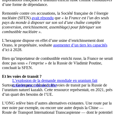
d’une forme de dépendance.
Remontée contre ces accusations, la Société française de l’énergie
nucléaire (SFEN)
avait répondu
que
« la France est l’un des seuls
pays du monde à disposer sur son sol d’une chaîne complète
(conversion, enrichissement, assemblage) pour fabriquer son
combustible nucléaire »
.
L’hexagone dispose en effet d’une usine d’enrichissement dont
Orano, le propriétaire, souhaite
augmenter d’un tiers les capacités
d’ici à 2028.
Bien qu’importateur de combustible enrichi russe, la France ne serait
donc pas sous
« l’emprise »
de la Russie de Vladimir Poutine,
concluait la SFEN.
Et les voies de transit ?
L’explosion de la demande mondiale en uranium fait
Surtout, Greenpeace dénonce les voies de transit par la Russie de
craindre une crise de l’offre
l’uranium naturel kazakh. Cette ressource représentait, en 2021, près
d’un quart des besoins de l’UE.
L’ONG relève bien d’autres alternatives existantes. Une route par la
mer noire par exemple, ou encore une autre depuis la Chine —
Route de Transport International Transcaspienne — dont le potentiel