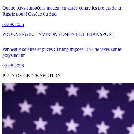
Quatre pays européens mettent en garde contre les projets de la
Russie pour l'Ossétie du Sud
07.08.2026
PRO
ENERGIE, ENVIRONNEMENT ET TRANSPORT
Panneaux solaires et puces : Trump impose 15% de taxes sur le
polysilicium
07.08.2026
PLUS DE CETTE SECTION