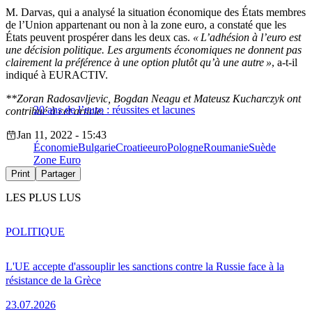
M. Darvas, qui a analysé la situation économique des États membres
de l’Union appartenant ou non à la zone euro, a constaté que les
États peuvent prospérer dans les deux cas.
« L’adhésion à l’euro est
une décision politique. Les arguments économiques ne donnent pas
clairement la préférence à une option plutôt qu’à une autre »
, a-t-il
indiqué à EURACTIV.
**Zoran Radosavljevic, Bogdan Neagu et Mateusz Kucharczyk ont
20 ans de l’euro : réussites et lacunes
contribué à cet article.
Jan 11, 2022 - 15:43
Économie
Bulgarie
Croatie
euro
Pologne
Roumanie
Suède
Zone Euro
Print
Partager
LES PLUS LUS
POLITIQUE
L'UE accepte d'assouplir les sanctions contre la Russie face à la
résistance de la Grèce
23.07.2026