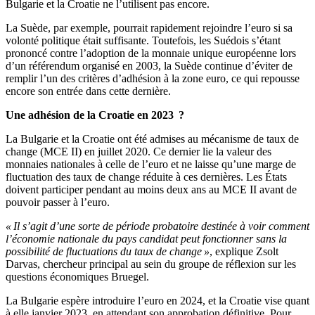
Bulgarie et la Croatie ne l’utilisent pas encore.
La Suède, par exemple, pourrait rapidement rejoindre l’euro si sa
volonté politique était suffisante. Toutefois, les Suédois s’étant
prononcé contre l’adoption de la monnaie unique européenne lors
d’un référendum organisé en 2003, la Suède continue d’éviter de
remplir l’un des critères d’adhésion à la zone euro, ce qui repousse
encore son entrée dans cette dernière.
Une adhésion de la Croatie en 2023 ?
La Bulgarie et la Croatie ont été admises au mécanisme de taux de
change (MCE II) en juillet 2020. Ce dernier lie la valeur des
monnaies nationales à celle de l’euro et ne laisse qu’une marge de
fluctuation des taux de change réduite à ces dernières. Les États
doivent participer pendant au moins deux ans au MCE II avant de
pouvoir passer à l’euro.
« Il s’agit d’une sorte de période probatoire destinée à voir comment
l’économie nationale du pays candidat peut fonctionner sans la
possibilité de fluctuations du taux de change »
, explique Zsolt
Darvas, chercheur principal au sein du groupe de réflexion sur les
questions économiques Bruegel.
La Bulgarie espère introduire l’euro en 2024, et la Croatie vise quant
à elle janvier 2023, en attendant son approbation définitive.
Pour