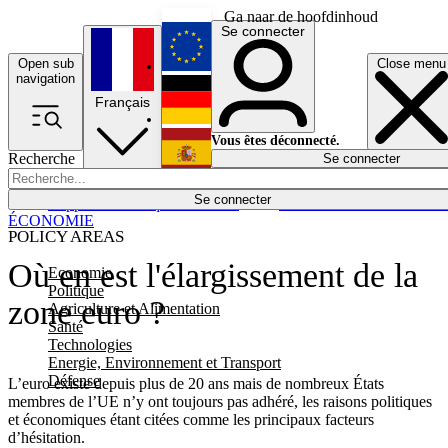
Ga naar de hoofdinhoud
Se connecter
Open sub
Close menu
English
navigation
Français
Deutsch
Vous êtes déconnecté.
Recherche
Se connecter
Español
Lumières éteintes
Se connecter
Rapporteur
Politique
Économie
Newsletters
Evénements
Em
ÉCONOMIE
POLICY AREAS
Où en est l'élargissement de la
Economie
Politique
zone euro ?
Agriculture et Alimentation
Santé
Technologies
Energie, Environnement et Transport
Défense
L’euro existe depuis plus de 20 ans mais de nombreux États
membres de l’UE n’y ont toujours pas adhéré, les raisons politiques
et économiques étant citées comme les principaux facteurs
d’hésitation.