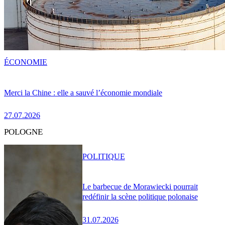
ÉCONOMIE
Merci la Chine : elle a sauvé l’économie mondiale
27.07.2026
POLOGNE
POLITIQUE
Le barbecue de Morawiecki pourrait
redéfinir la scène politique polonaise
31.07.2026