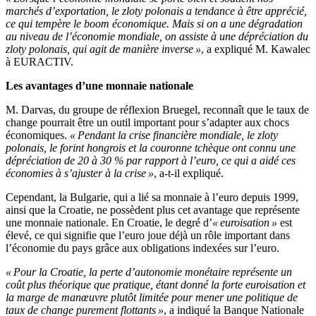
marchés d’exportation, le zloty polonais a tendance à être apprécié,
ce qui tempère le boom économique. Mais si on a une dégradation
au niveau de l’économie mondiale, on assiste à une dépréciation du
zloty polonais, qui agit de manière inverse »
, a expliqué M. Kawalec
à EURACTIV.
Les avantages d’une monnaie nationale
M. Darvas, du groupe de réflexion Bruegel, reconnaît que le taux de
change pourrait être un outil important pour s’adapter aux chocs
économiques.
« Pendant la crise financière mondiale, le zloty
polonais, le forint hongrois et la couronne tchèque ont connu une
dépréciation de 20 à 30 % par rapport à l’euro, ce qui a aidé ces
économies à s’ajuster à la crise »
, a-t-il expliqué.
Cependant, la Bulgarie, qui a lié sa monnaie à l’euro depuis 1999,
ainsi que la Croatie, ne possèdent plus cet avantage que représente
une monnaie nationale. En Croatie, le degré d’
« euroisation »
est
élevé, ce qui signifie que l’euro joue déjà un rôle important dans
l’économie du pays grâce aux obligations indexées sur l’euro.
« Pour la Croatie, la perte d’autonomie monétaire représente un
coût plus théorique que pratique, étant donné la forte euroisation et
la marge de manœuvre plutôt limitée pour mener une politique de
taux de change purement flottants »
, a indiqué la Banque Nationale