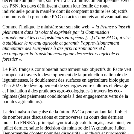
décembre au plus tard, son PSN à la Commission européenne. Avec
ces PSN, les pays définissent chacun leur feuille de route
individuelle pour la manière dont ils comptent traduire les objectifs
communs de la prochaine PAC en actes concrets au niveau national.
Comme l’indique le ministère sur son site web,
« la France s’inscrit
pleinement dans la volonté exprimée par la Commission
européenne et les co-législateurs européens
[…
] d’une PAC qui vise
à stabiliser le revenu agricole et garantir l’approvisionnement
alimentaire des Européens à des prix raisonnables et à
accompagner la transition écologique des secteurs agricole et
forestier ».
Le PSN français contribuerait notamment aux objectifs du Pacte vert
européen à travers le développement de la production nationale de
légumineuses, le doublement des surfaces en agriculture biologique
d’ici 2027, le développement de synergies entre cultures et élevage
et l’incitation à des pratiques agro-écologiques à travers les éco-
régimes (des paiements conditionnés à des engagements verts de la
part des agriculteurs).
La déclinaison française de la future PAC a pour autant fait l’objet
de nombreuses discussions et controverses au cours des derniers
mois. La FNSEA, principal syndicat agricole français, avait ainsi, en
juillet dernier, salué la décision du ministre de l’Agriculture Julien
Denormandie d’opter pour des dispositifs
« inclusifs et progressifs »