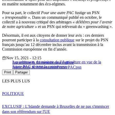
en matière notamment des éco-régimes.
Pour sa part, le collectif
Pour une autre PAC
fustige un PSN
« irresponsable ».
Dans un communiqué publié en octobre, le
collectif a à nouveau critiqué des arbitrages
« délétères pour l’avenir
de notre agriculture »
et un PSN qui relèverait du « greenwashing ».
Désormais, il est aux citoyens de donner leur avis : ces derniers
pourront participer à la
consultation publique
sur le projet du PSN
français jusqu’au 12 décembre inclus avant la transmission à la
Commission européenne en fin d’année.
Nov 15, 2021 - 12:15
Les arbitrages du ministre de l’Agriculture en vue de la
Agriculture & Alimentation
agriculture
future PAC sèment la controverse
Agriculture & Alimentation
France
PAC
psn
Print
Partager
LES PLUS LUS
POLITIQUE
EXCLUSIF : L'Islande demande à Bruxelles de ne pas s'immiscer
dans son référendum sur l'UE