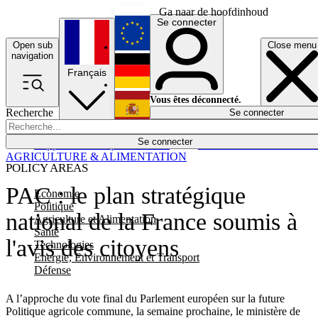
Ga naar de hoofdinhoud
Se connecter
Open sub
Close menu
English
navigation
Français
Deutsch
Vous êtes déconnecté.
Recherche
Se connecter
Español
Lumières éteintes
Se connecter
Rapporteur
Politique
Économie
Newsletters
Evénements
Em
AGRICULTURE & ALIMENTATION
POLICY AREAS
PAC : le plan stratégique
Economie
Politique
national de la France soumis à
Agriculture et Alimentation
Santé
l'avis des citoyens
Technologies
Energie, Environnement et Transport
Défense
A l’approche du vote final du Parlement européen sur la future
Politique agricole commune, la semaine prochaine, le ministère de