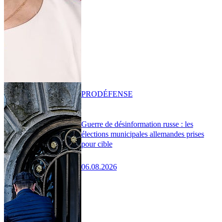
PRO
DÉFENSE
Guerre de désinformation russe : les
élections municipales allemandes prises
pour cible
06.08.2026