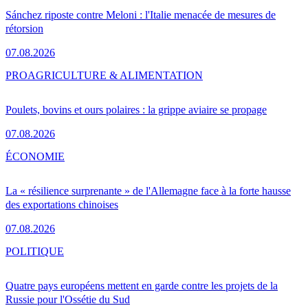
Sánchez riposte contre Meloni : l'Italie menacée de mesures de
rétorsion
07.08.2026
PRO
AGRICULTURE & ALIMENTATION
Poulets, bovins et ours polaires : la grippe aviaire se propage
07.08.2026
ÉCONOMIE
La « résilience surprenante » de l'Allemagne face à la forte hausse
des exportations chinoises
07.08.2026
POLITIQUE
Quatre pays européens mettent en garde contre les projets de la
Russie pour l'Ossétie du Sud