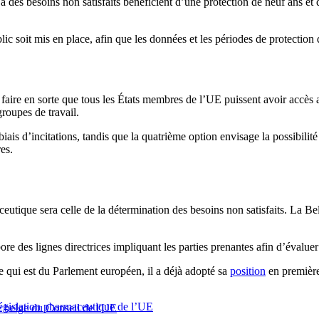
es besoins non satisfaits bénéficient d’une protection de neuf ans et d
lic soit mis en place, afin que les données et les périodes de protection 
 faire en sorte que tous les États membres de l’UE puissent avoir accès
groupes de travail.
iais d’incitations, tandis que la quatrième option envisage la possibilité
es.
utique sera celle de la détermination des besoins non satisfaits. La Bel
des lignes directrices impliquant les parties prenantes afin d’évaluer 
ce qui est du Parlement européen, il a déjà adopté sa
position
en première
législation pharmaceutique de l’UE
 belge du Conseil de l'UE