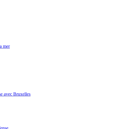
la mer
se avec Bruxelles
fense