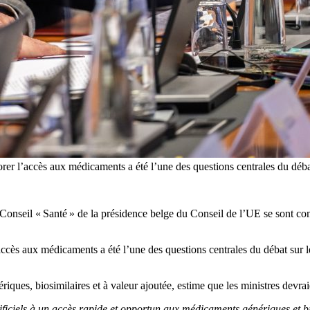
orer l’accès aux médicaments a été l’une des questions centrales du déba
Conseil « Santé » de la présidence belge du Conseil de l’UE se sont con
’accès aux médicaments a été l’une des questions centrales du débat sur l
iques, biosimilaires et à valeur ajoutée, estime que les ministres devra
tificiels à un accès rapide et opportun aux médicaments génériques et b