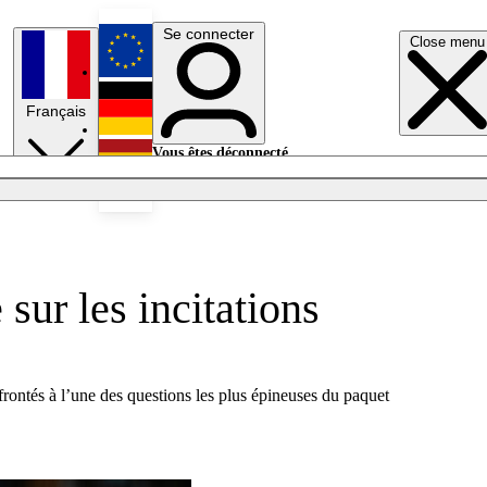
Se connecter
Close menu
English
Français
Deutsch
Vous êtes déconnecté.
Se connecter
Español
Lumières éteintes
sur les incitations
rontés à l’une des questions les plus épineuses du paquet