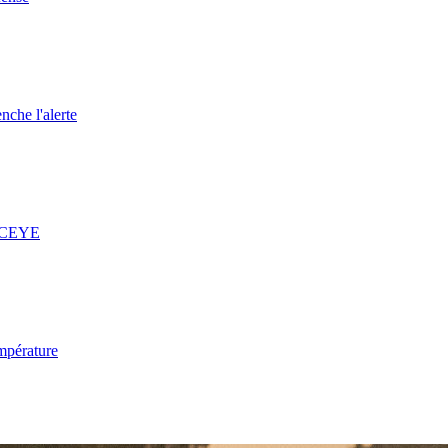
nche l'alerte
 ICEYE
mpérature