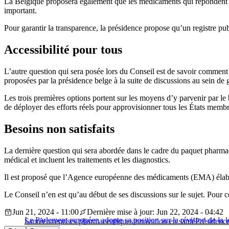
La Belgique proposera également que les médicaments qui répondent à d
important.
Pour garantir la transparence, la présidence propose qu’un registre pub
Accessibilité pour tous
L’autre question qui sera posée lors du Conseil est de savoir comment
proposées par la présidence belge à la suite de discussions au sein de 
Les trois premières options portent sur les moyens d’y parvenir par le b
de déployer des efforts réels pour approvisionner tous les États membr
Besoins non satisfaits
La dernière question qui sera abordée dans le cadre du paquet pharmace
médical et incluent les traitements et les diagnostics.
Il est proposé que l’Agence européenne des médicaments (EMA) élabore 
Le Conseil n’en est qu’au début de ses discussions sur le sujet. Pour 
Jun 21, 2024 - 11:00
Dernière mise à jour: Jun 22, 2024 - 04:42
Le Parlement européen adopte sa position sur la révision de la 
Santé
entreprises pharmaceutiques
innovation en santé
Présidence