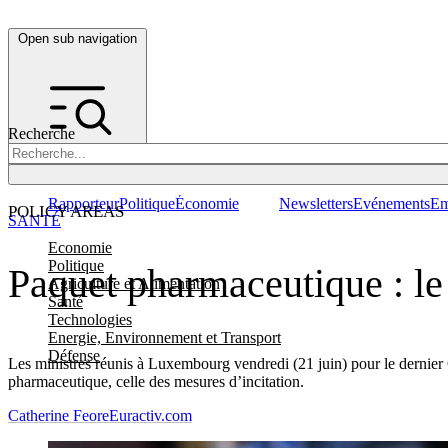
Open sub navigation
Recherche
Rapporteur
Politique
Économie
Newsletters
Evénements
Em
POLICY AREAS
SANTÉ
Economie
Politique
Paquet pharmaceutique : le 
Agriculture et Alimentation
Santé
Technologies
Energie, Environnement et Transport
Défense
Les ministres réunis à Luxembourg vendredi (21 juin) pour le dernier 
pharmaceutique, celle des mesures d’incitation.
Catherine Feore
Euractiv.com