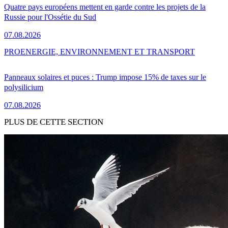
Quatre pays européens mettent en garde contre les projets de la
Russie pour l'Ossétie du Sud
07.08.2026
PRO
ENERGIE, ENVIRONNEMENT ET TRANSPORT
Panneaux solaires et puces : Trump impose 15% de taxes sur le
polysilicium
07.08.2026
PLUS DE CETTE SECTION