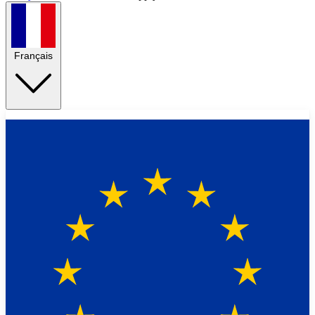
Français