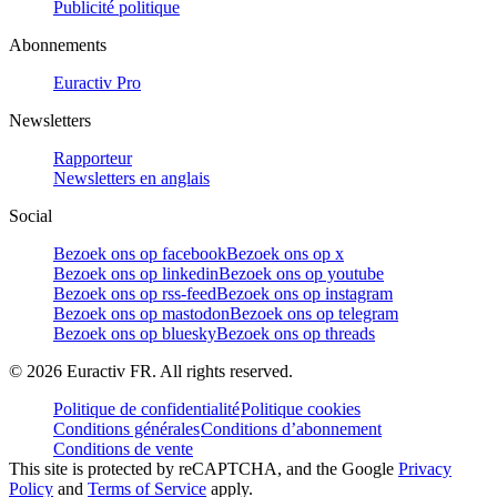
Publicité politique
Abonnements
Euractiv Pro
Newsletters
Rapporteur
Newsletters en anglais
Social
Bezoek ons op facebook
Bezoek ons op x
Bezoek ons op linkedin
Bezoek ons op youtube
Bezoek ons op rss-feed
Bezoek ons op instagram
Bezoek ons op mastodon
Bezoek ons op telegram
Bezoek ons op bluesky
Bezoek ons op threads
©
2026
Euractiv FR. All rights reserved.
Politique de confidentialité
Politique cookies
Conditions générales
Conditions d’abonnement
Conditions de vente
This site is protected by reCAPTCHA, and the Google
Privacy
Policy
and
Terms of Service
apply.