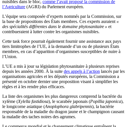
nuisibles dans le bloc,
comme l’avait proposé la commission de
l’Agriculture
(AGRI) du Parlement européen.
L’équipe sera composée d’experts nommés par la Commission, sur
la base de propositions des États membres. Ces experts auraient
«
des spécialités différentes dans le domaine phytosanitaire »
et
contribueraient à lutter contre les organismes nuisibles.
Cette task force pourrait également fournir une assistance aux pays
tiers limitrophes de l’UE, à la demande d’un ou de plusieurs États
membres, en cas d’apparition d’organismes susceptibles de nuire à
l’Union.
L’UE a mis à jour sa législation phytosanitaire à plusieurs reprises
depuis les années 2000. À la suite
des appels à l’action
lancés par les
organisations agricoles et les députés européens, la Commission a
présenté en octobre dernier une proposition visant à simplifier les
règles et à les rendre plus efficaces.
La liste des organismes les plus dangereux comprend la bactérie du
xylème (
Xylella fastidiosa
), le scarabée japonais (
Popillia japonica
),
le longicorne asiatique (
Anoplophora glabripennis
), la bactérie
responsable de la maladie du dragon jaune et le champignon causant
la maladie des taches noires des agrumes.
Le commerce mondial et le changement climatique entraînent la