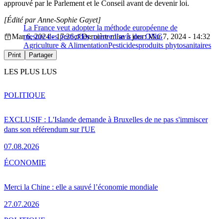
approuvé par le Parlement et le Conseil avant de devenir loi.
[Édité par Anne-Sophie Gayet]
La France veut adopter la méthode européenne de
Mar 6, 2024 - 17:26
mesure des pesticides, contre l’avis des ONG
Dernière mise à jour: Mar 7, 2024 - 14:32
Agriculture & Alimentation
Pesticides
produits phytosanitaires
Print
Partager
LES PLUS LUS
POLITIQUE
EXCLUSIF : L'Islande demande à Bruxelles de ne pas s'immiscer
dans son référendum sur l'UE
07.08.2026
ÉCONOMIE
Merci la Chine : elle a sauvé l’économie mondiale
27.07.2026