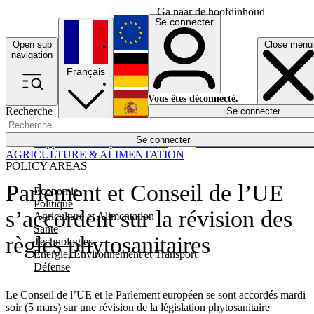
Ga naar de hoofdinhoud
Se connecter
Open sub
Close menu
English
navigation
Français
Deutsch
Vous êtes déconnecté.
Recherche
Se connecter
Español
Lumières éteintes
Se connecter
Rapporteur
Politique
Économie
Newsletters
Evénements
Em
AGRICULTURE & ALIMENTATION
POLICY AREAS
Parlement et Conseil de l’UE
Economie
Politique
s’accordent sur la révision des
Agriculture et Alimentation
Santé
règles phytosanitaires
Technologies
Energie, Environnement et Transport
Défense
Le Conseil de l’UE et le Parlement européen se sont accordés mardi
soir (5 mars) sur une révision de la législation phytosanitaire