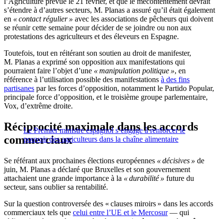
l’Agriculture prévue le 21 février, et que le mécontentement devrait
s’étendre à d’autres secteurs, M. Planas a assuré qu’il était également
en
« contact régulier »
avec les associations de pêcheurs qui doivent
se réunir cette semaine pour décider de se joindre ou non aux
protestations des agriculteurs et des éleveurs en Espagne.
Toutefois, tout en réitérant son soutien au droit de manifester,
M. Planas a exprimé son opposition aux manifestations qui
pourraient faire l’objet d’une
« manipulation politique »
, en
référence à l’utilisation possible des manifestations
à des fins
partisanes
par les forces d’opposition, notamment le Partido Popular,
principale force d’opposition, et le troisième groupe parlementaire,
Vox, d’extrême droite.
Réciprocité maximale dans les accords
Le Premier ministre espagnol s’engage à renforcer le
commerciaux
pouvoir des agriculteurs dans la chaîne alimentaire
Se référant aux prochaines élections européennes
« décisives »
de
juin, M. Planas a déclaré que Bruxelles et son gouvernement
attachaient une grande importance à la
« durabilité »
future du
secteur, sans oublier sa rentabilité.
Sur la question controversée des « clauses miroirs » dans les accords
commerciaux tels que
celui entre l’UE et le Mercosur
— qui