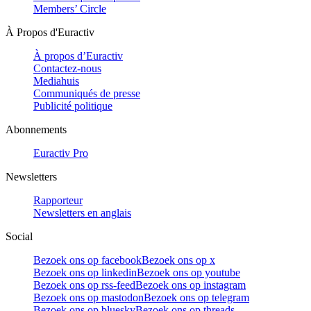
Members’ Circle
À Propos d'Euractiv
À propos d’Euractiv
Contactez-nous
Mediahuis
Communiqués de presse
Publicité politique
Abonnements
Euractiv Pro
Newsletters
Rapporteur
Newsletters en anglais
Social
Bezoek ons op facebook
Bezoek ons op x
Bezoek ons op linkedin
Bezoek ons op youtube
Bezoek ons op rss-feed
Bezoek ons op instagram
Bezoek ons op mastodon
Bezoek ons op telegram
Bezoek ons op bluesky
Bezoek ons op threads