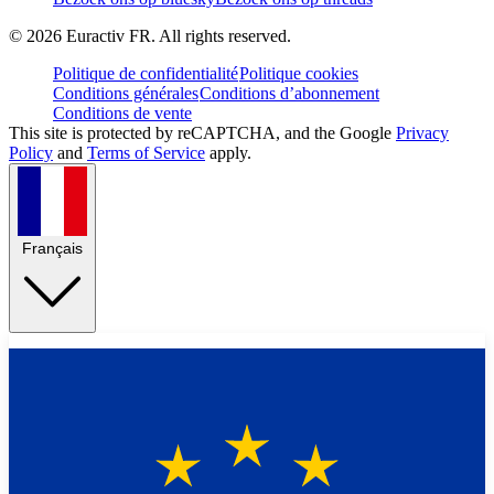
©
2026
Euractiv FR. All rights reserved.
Politique de confidentialité
Politique cookies
Conditions générales
Conditions d’abonnement
Conditions de vente
This site is protected by reCAPTCHA, and the Google
Privacy
Policy
and
Terms of Service
apply.
Français