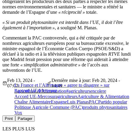
obligeraient les producteurs des deux parties à respecter les mêmes
normes environnementales et sanitaires — le ministre a réitéré la
demande de l’Espagne d’une
« réciprocité »
totale.
« Si un produit phytosanitaire est interdit dans l’UE, il doit l’être
également à l’importation »
, a souligné M. Planas.
Commentant la PAC controversée, qui a été critiquée par de
nombreux agriculteurs européens pour sa bureaucratie excessive, le
ministre espagnol de l’Économie Carlos Cuerpo (PSOE/S&D) a
déclaré à la radio et à la télévision publiques espagnoles
RTVE
lundi
que Madrid ferait pression pour une réforme qui aiderait à atteindre
une forte
« simplification administrative »
de l’accès aux
subventions de l’UE.
Feb 13, 2024 -
Dernière mise à jour: Feb 20, 2024 -
La France et l’Allemagne « agree to disagree » sur
07:07
14:49
l’accord UE-Mercosur
Agriculture & Alimentation
#agriculteursencolere
Accord UE-Mercosur
agriculteurs
Agriculture & Alimentation
Chaîne Alimentaire
Espagne
Luis Planas
PAC
Partido popular
Politique Agricole Commune (PAC)
produits phytosanitaires
Vox
Print
Partager
LES PLUS LUS