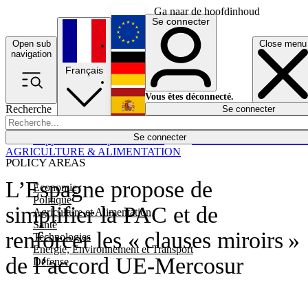
Ga naar de hoofdinhoud
Se connecter
Open sub
Close menu
English
navigation
Français
Deutsch
Vous êtes déconnecté.
Recherche
Se connecter
Español
Lumières éteintes
Se connecter
Rapporteur
Politique
Économie
Newsletters
Evénements
Em
AGRICULTURE & ALIMENTATION
POLICY AREAS
L’Espagne propose de
Economie
Politique
simplifier la PAC et de
Agriculture et Alimentation
Santé
renforcer les « clauses miroirs »
Technologies
Energie, Environnement et Transport
de l’accord UE-Mercosur
Défense