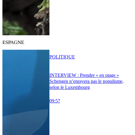
ESPAGNE
POLITIQUE
INTERVIEW : Prendre « en otage »
Schengen n’enrayera pas le populisme,
selon le Luxembourg
09:57