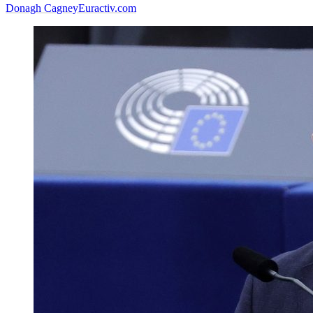
Donagh Cagney
Euractiv.com