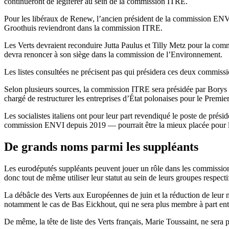
continueront de légiférer au sein de la commission ITRE.
Pour les libéraux de Renew, l’ancien président de la commission ENV
Groothuis reviendront dans la commission ITRE.
Les Verts devraient reconduire Jutta Paulus et Tilly Metz pour la co
devra renoncer à son siège dans la commission de l’Environnement.
Les listes consultées ne précisent pas qui présidera ces deux commiss
Selon plusieurs sources, la commission ITRE sera présidée par Borys 
chargé de restructurer les entreprises d’État polonaises pour le Premi
Les socialistes italiens ont pour leur part revendiqué le poste de pr
commission ENVI depuis 2019 — pourrait être la mieux placée pour l
De grands noms parmi les suppléants
Les eurodéputés suppléants peuvent jouer un rôle dans les commissions
donc tout de même utiliser leur statut au sein de leurs groupes respecti
La débâcle des Verts aux Européennes de juin et la réduction de leur 
notamment le cas de Bas Eickhout, qui ne sera plus membre à part en
De même, la tête de liste des Verts français, Marie Toussaint, ne se