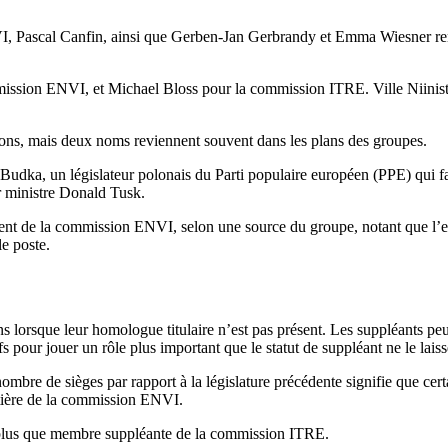
I, Pascal Canfin, ainsi que Gerben-Jan Gerbrandy et Emma Wiesner rem
mmission ENVI, et Michael Bloss pour la commission ITRE. Ville Niinist
ions, mais deux noms reviennent souvent dans les plans des groupes.
Budka, un législateur polonais du Parti populaire européen (PPE) qui f
er ministre Donald Tusk.
ésident de la commission ENVI, selon une source du groupe, notant que 
e poste.
 lorsque leur homologue titulaire n’est pas présent. Les suppléants pe
fs pour jouer un rôle plus important que le statut de suppléant ne le laiss
nombre de sièges par rapport à la législature précédente signifie que ce
tière de la commission ENVI.
ra plus que membre suppléante de la commission ITRE.