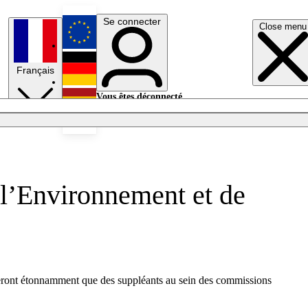
Se connecter
Close menu
English
Français
Deutsch
Vous êtes déconnecté.
Se connecter
Español
Lumières éteintes
 l’Environnement et de
seront étonnamment que des suppléants au sein des commissions