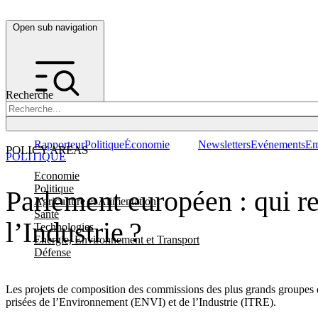
Open sub navigation
Recherche
Rapporteur
Politique
Économie
Newsletters
Evénements
Em
POLICY AREAS
POLITIQUE
Economie
Politique
Parlement européen : qui r
Agriculture et Alimentation
Santé
l’Industrie ?
Technologies
Energie, Environnement et Transport
Défense
Les projets de composition des commissions des plus grands groupes 
prisées de l’Environnement (ENVI) et de l’Industrie (ITRE).