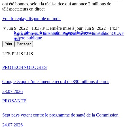
ont été bonnes, selon la réalisatrice qui annonce 2 millions de
téléspectateurs en direct.
Voir le replay disponible un mois
Jun 9, 2022 - 13:37
Dernière mise à jour: Jun 9, 2022 - 14:34
Les lobbys agricoles toujours aussi influents dans la
Agriculture & Alimentation
Agriculture & Alimentation
OLAF
sphère publique
psn
Print
Partager
LES PLUS LUS
PRO
TECHNOLOGIES
Google écope d’une amende record de 890 millions d’euros
23.07.2026
PRO
SANTÉ
Sept pays votent contre le programme de santé de la Commission
24.07.2026