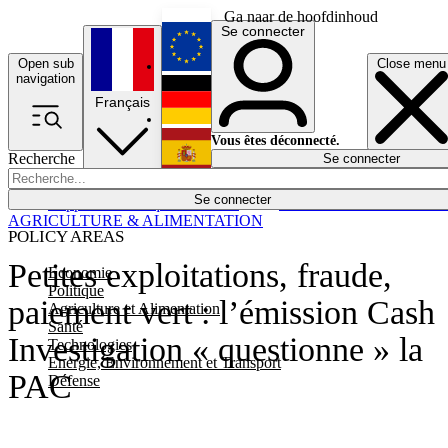
Ga naar de hoofdinhoud
Se connecter
Open sub
Close menu
English
navigation
Français
Deutsch
Vous êtes déconnecté.
Recherche
Se connecter
Español
Lumières éteintes
Se connecter
Rapporteur
Politique
Économie
Newsletters
Evénements
Em
AGRICULTURE & ALIMENTATION
POLICY AREAS
Petites exploitations, fraude,
Economie
Politique
paiement vert : l’émission Cash
Agriculture et Alimentation
Santé
Investigation « questionne » la
Technologies
Energie, Environnement et Transport
PAC
Défense