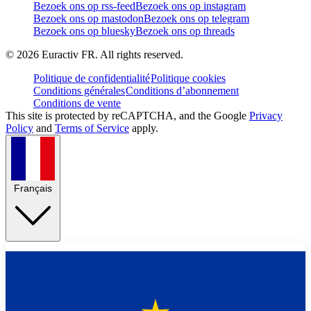
Bezoek ons op rss-feed
Bezoek ons op instagram
Bezoek ons op mastodon
Bezoek ons op telegram
Bezoek ons op bluesky
Bezoek ons op threads
©
2026
Euractiv FR. All rights reserved.
Politique de confidentialité
Politique cookies
Conditions générales
Conditions d’abonnement
Conditions de vente
This site is protected by reCAPTCHA, and the Google
Privacy
Policy
and
Terms of Service
apply.
Français