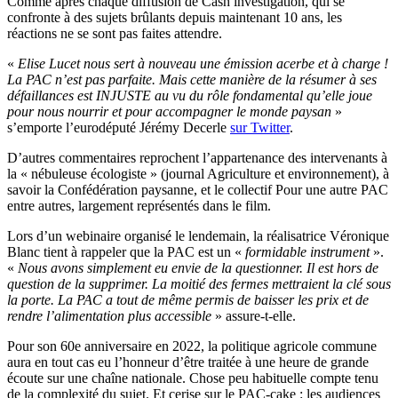
Comme après chaque diffusion de Cash investigation, qui se
confronte à des sujets brûlants depuis maintenant 10 ans, les
réactions ne se sont pas faites attendre.
«
Elise Lucet nous sert à nouveau une émission acerbe et à charge !
La PAC n’est pas parfaite. Mais cette manière de la résumer à ses
défaillances est INJUSTE au vu du rôle fondamental qu’elle joue
pour nous nourrir et pour accompagner le monde paysan
»
s’emporte l’eurodéputé Jérémy Decerle
sur Twitter
.
D’autres commentaires reprochent l’appartenance des intervenants à
la « nébuleuse écologiste » (journal Agriculture et environnement), à
savoir la Confédération paysanne, et le collectif Pour une autre PAC
entre autres, largement représentés dans le film.
Lors d’un webinaire organisé le lendemain, la réalisatrice Véronique
Blanc tient à rappeler que la PAC est un «
formidable instrument
».
«
Nous avons simplement eu envie de la questionner. Il est hors de
question de la supprimer. La moitié des fermes mettraient la clé sous
la porte. La PAC a tout de même permis de baisser les prix et de
rendre l’alimentation plus accessible
» assure-t-elle.
Pour son 60e anniversaire en 2022, la politique agricole commune
aura en tout cas eu l’honneur d’être traitée à une heure de grande
écoute sur une chaîne nationale. Chose peu habituelle compte tenu
de la complexité du sujet. Et cerise sur le PAC-cake : les audiences