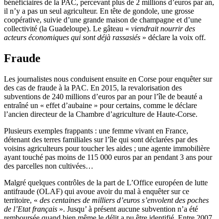
bénéficiaires de la PAC, percevant plus de 2 millions d’euros par an,
il n’y a pas un seul agriculteur. En tête de gondole, une grosse
coopérative, suivie d’une grande maison de champagne et d’une
collectivité (la Guadeloupe). Le gâteau «
viendrait nourrir des
acteurs économiques qui sont déjà rassasiés
» déclare la voix off.
Fraude
Les journalistes nous conduisent ensuite en Corse pour enquêter sur
des cas de fraude à la PAC. En 2015, la revalorisation des
subventions de 240 millions d’euros par an pour l’île de beauté a
entraîné un « effet d’aubaine » pour certains, comme le déclare
l’ancien directeur de la Chambre d’agriculture de Haute-Corse.
Plusieurs exemples frappants : une femme vivant en France,
détenant des terres familiales sur l’île qui sont déclarées par des
voisins agriculteurs pour toucher les aides ; une agente immobilière
ayant touché pas moins de 115 000 euros par an pendant 3 ans pour
des parcelles non cultivées…
Malgré quelques contrôles de la part de L’Office européen de lutte
antifraude (OLAF) qui avoue avoir du mal à enquêter sur ce
territoire, «
des centaines de milliers d’euros s’envolent des poches
de l’Etat français
». Jusqu’ à présent aucune subvention n’a été
remboursée quand bien même le délit a pu être identifié. Entre 2007