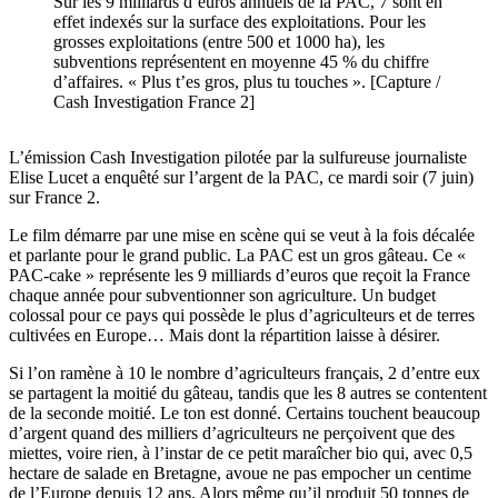
Sur les 9 milliards d’euros annuels de la PAC, 7 sont en
effet indexés sur la surface des exploitations. Pour les
grosses exploitations (entre 500 et 1000 ha), les
subventions représentent en moyenne 45 % du chiffre
d’affaires. « Plus t’es gros, plus tu touches ». [Capture /
Cash Investigation France 2]
L’émission Cash Investigation pilotée par la sulfureuse journaliste
Elise Lucet a enquêté sur l’argent de la PAC, ce mardi soir (7 juin)
sur France 2.
Le film démarre par une mise en scène qui se veut à la fois décalée
et parlante pour le grand public. La PAC est un gros gâteau. Ce «
PAC-cake » représente les 9 milliards d’euros que reçoit la France
chaque année pour subventionner son agriculture. Un budget
colossal pour ce pays qui possède le plus d’agriculteurs et de terres
cultivées en Europe… Mais dont la répartition laisse à désirer.
Si l’on ramène à 10 le nombre d’agriculteurs français, 2 d’entre eux
se partagent la moitié du gâteau, tandis que les 8 autres se contentent
de la seconde moitié. Le ton est donné. Certains touchent beaucoup
d’argent quand des milliers d’agriculteurs ne perçoivent que des
miettes, voire rien, à l’instar de ce petit maraîcher bio qui, avec 0,5
hectare de salade en Bretagne, avoue ne pas empocher un centime
de l’Europe depuis 12 ans. Alors même qu’il produit 50 tonnes de