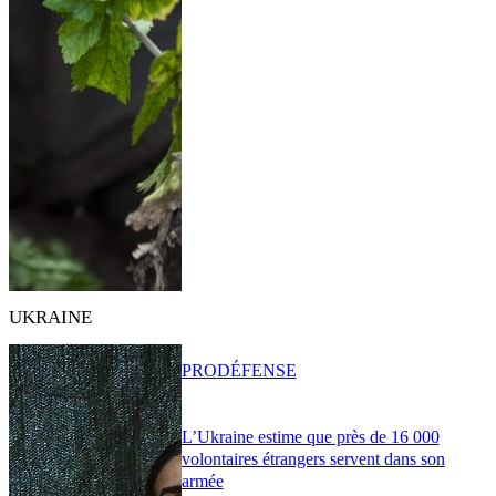
UKRAINE
PRO
DÉFENSE
L’Ukraine estime que près de 16 000
volontaires étrangers servent dans son
armée