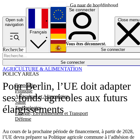
Ga naar de hoofdinhoud
Se connecter
Open sub
Close menu
English
navigation
Français
Deutsch
Vous êtes déconnecté.
Recherche
Se connecter
Español
Lumières éteintes
Se connecter
Rapporteur
Politique
Économie
Newsletters
Evénements
Em
AGRICULTURE & ALIMENTATION
POLICY AREAS
Pour Berlin, l’UE doit adapter
Economie
Politique
ses fonds agricoles aux futurs
Agriculture et Alimentation
Santé
élargissements
Technologies
Energie, Environnement et Transport
Défense
Au cours de la prochaine période de financement, à partir de 2028,
l’UE devra préparer sa Politique agricole commune à l’adhésion de