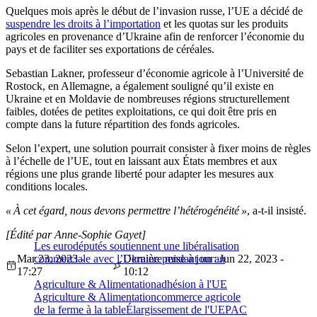
Quelques mois après le début de l’invasion russe, l’UE a décidé de
suspendre les droits à l’importation
et les quotas sur les produits
agricoles en provenance d’Ukraine afin de renforcer l’économie du
pays et de faciliter ses exportations de céréales.
Sebastian Lakner, professeur d’économie agricole à l’Université de
Rostock, en Allemagne, a également souligné qu’il existe en
Ukraine et en Moldavie de nombreuses régions structurellement
faibles, dotées de petites exploitations, ce qui doit être pris en
compte dans la future répartition des fonds agricoles.
Selon l’expert, une solution pourrait consister à fixer moins de règles
à l’échelle de l’UE, tout en laissant aux États membres et aux
régions une plus grande liberté pour adapter les mesures aux
conditions locales.
« À cet égard, nous devons permettre l’hétérogénéité »
, a-t-il insisté.
[Édité par Anne-Sophie Gayet]
Les eurodéputés soutiennent une libéralisation
Mar 23, 2023 -
commerciale avec l’Ukraine pendant un an
Dernière mise à jour: Jun 22, 2023 -
17:27
10:12
Agriculture & Alimentation
adhésion à l'UE
Agriculture & Alimentation
commerce agricole
de la ferme à la table
Élargissement de l'UE
PAC