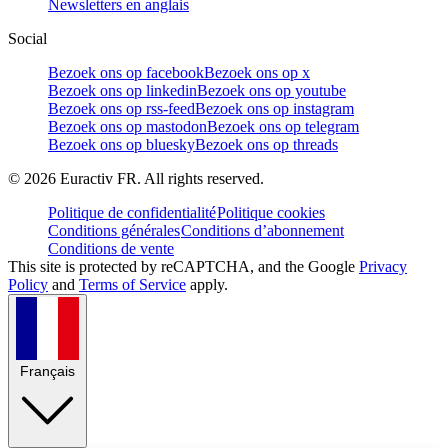
Newsletters en anglais
Social
Bezoek ons op facebook
Bezoek ons op x
Bezoek ons op linkedin
Bezoek ons op youtube
Bezoek ons op rss-feed
Bezoek ons op instagram
Bezoek ons op mastodon
Bezoek ons op telegram
Bezoek ons op bluesky
Bezoek ons op threads
©
2026
Euractiv FR. All rights reserved.
Politique de confidentialité
Politique cookies
Conditions générales
Conditions d’abonnement
Conditions de vente
This site is protected by reCAPTCHA, and the Google
Privacy
Policy
and
Terms of Service
apply.
Français