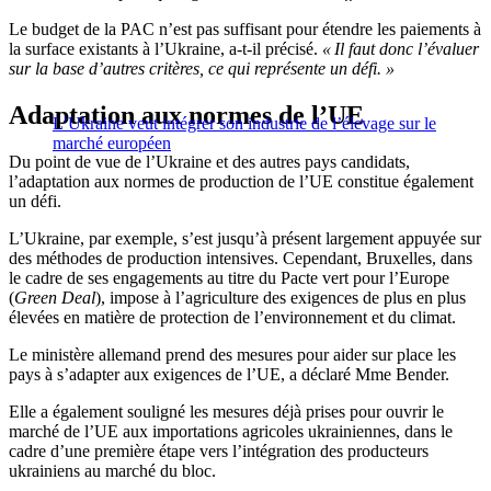
Le budget de la PAC n’est pas suffisant pour étendre les paiements à
la surface existants à l’Ukraine, a-t-il précisé.
« Il faut donc l’évaluer
sur la base d’autres critères, ce qui représente un défi. »
Adaptation aux normes de l’UE
L’Ukraine veut intégrer son industrie de l’élevage sur le
marché européen
Du point de vue de l’Ukraine et des autres pays candidats,
l’adaptation aux normes de production de l’UE constitue également
un défi.
L’Ukraine, par exemple, s’est jusqu’à présent largement appuyée sur
des méthodes de production intensives. Cependant, Bruxelles, dans
le cadre de ses engagements au titre du Pacte vert pour l’Europe
(
Green Deal
), impose à l’agriculture des exigences de plus en plus
élevées en matière de protection de l’environnement et du climat.
Le ministère allemand prend des mesures pour aider sur place les
pays à s’adapter aux exigences de l’UE, a déclaré Mme Bender.
Elle a également souligné les mesures déjà prises pour ouvrir le
marché de l’UE aux importations agricoles ukrainiennes, dans le
cadre d’une première étape vers l’intégration des producteurs
ukrainiens au marché du bloc.