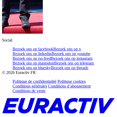
Social
Bezoek ons op facebook
Bezoek ons op x
Bezoek ons op linkedin
Bezoek ons op youtube
Bezoek ons op rss-feed
Bezoek ons op instagram
Bezoek ons op mastodon
Bezoek ons op telegram
Bezoek ons op bluesky
Bezoek ons op threads
©
2026
Euractiv FR
Politique de confidentialité
Politique cookies
Conditions générales
Conditions d’abonnement
Conditions de vente