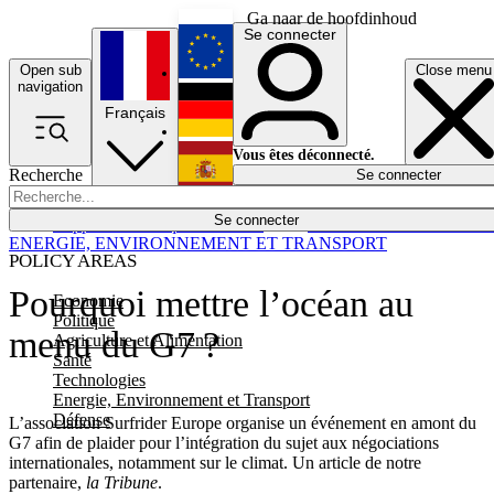
Ga naar de hoofdinhoud
Se connecter
Open sub
Close menu
English
navigation
Français
Deutsch
Vous êtes déconnecté.
Recherche
Se connecter
Español
Lumières éteintes
Se connecter
Rapporteur
Politique
Économie
Newsletters
Evénements
Em
ENERGIE, ENVIRONNEMENT ET TRANSPORT
POLICY AREAS
Pourquoi mettre l’océan au
Economie
Politique
menu du G7 ?
Agriculture et Alimentation
Santé
Technologies
Energie, Environnement et Transport
Défense
L’association Surfrider Europe organise un événement en amont du
G7 afin de plaider pour l’intégration du sujet aux négociations
internationales, notamment sur le climat. Un article de notre
partenaire,
la Tribune
.