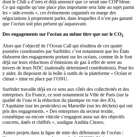
dont le Chili a d’ores et déjà annoncé que ce serait une COP bleue.
Ce qui signifie qu’une place plus importante sera faite au sujet parmi
les « side-events », ces événements organisés en marge des
négociations à proprement parler, dans lesquelles il n’est pas garanti
que l’océan soit plus présent qu’auparavant.
Des engagements sur l’océan au même titre que sur le CO
2
Alors que l’objectif de l’Ocean Call qui résultera de ces quatre
journées coordonnées par Surfrider, c’est notamment que les États
élaborent des engagements portant sur les océans, comme ils le font
déjà sur leurs réductions d’émissions de gaz à effet de serre au
travers de leurs NDC (nationally determined contributions). Pour les
y aider, ils disposent de la boîte à outils de la plateforme « Océan et
climat » mise en place par l’ONU.
Surfrider travaille déjà en ce sens aux côtés des collectivités et des
entreprises. En France, ce sont notamment la Ville de Paris (sur la
qualité de l’eau et la réduction du plastique en vue des JO),
l’Aquitaine (sur les pesticides) ou Marseille (sur les déchets) qui ont
pris des engagements. « Des entreprises du secteur textile,
cosmétique ou encore viticole s’engagent aussi sur des objectifs
concrets, datés et chiffrés », souligne Anditia Citores.
Autres projets dans la ligne de mire des défenseurs de l’océan :