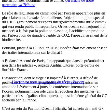
internationales, notamment sur le climat.
Un article de notre
partenaire,
la Tribune
.
Le rôle de régulateur du climat joué par l’océan apparaît de plus en
plus clairement. Le sujet fera d’ailleurs l’objet d’un rapport spécial
du GIEC (groupement d’experts intergouvernemental sur le climat)
qui sera rendu public fin septembre. Or les océans sont aujourd’hui
menacés à la fois par la pollution plastique, l’acidification produite
par l’absorption de grande quantité de CO2, l’appauvrissement de la
biodiversité…
Pourtant, jusqu’à la COP21 en 2015, l’océan était totalement absent
des traités internationaux sur le climat !
« Et dans l’Accord de Paris, il n’apparaît que dans le préambule et
non dans les articles », regrette Anditia Citores, porte-parole de
Surfrider France.
L’association, dont le siège est implanté à Biarritz, a décidé de
L’océan ne nous sauvera pas du réchauffement
profiter de la proximité géographique du G7 pour organiser en
amont de l’événement 4 jours de conférence internationale sur
l’océan, notamment son rôle dans la réduction des inégalités (en
particulier les inégalités climatiques), qui est le thème général du G7
accueilli par la France.
C’est au sein du Pavillon Océan à Biarritz (ni au sein de l’anti-G7,