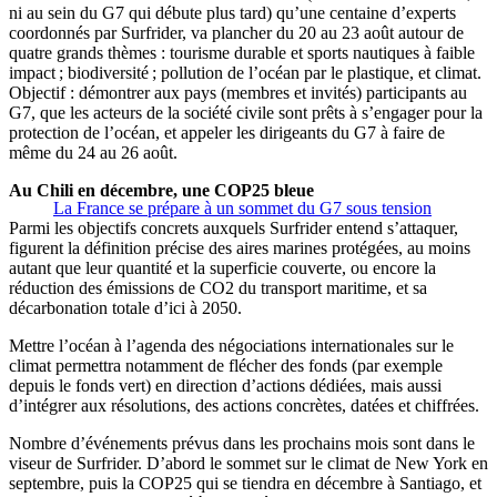
ni au sein du G7 qui débute plus tard) qu’une centaine d’experts
coordonnés par Surfrider, va plancher du 20 au 23 août autour de
quatre grands thèmes : tourisme durable et sports nautiques à faible
impact ; biodiversité ; pollution de l’océan par le plastique, et climat.
Objectif : démontrer aux pays (membres et invités) participants au
G7, que les acteurs de la société civile sont prêts à s’engager pour la
protection de l’océan, et appeler les dirigeants du G7 à faire de
même du 24 au 26 août.
Au Chili en décembre, une COP25 bleue
La France se prépare à un sommet du G7 sous tension
Parmi les objectifs concrets auxquels Surfrider entend s’attaquer,
figurent la définition précise des aires marines protégées, au moins
autant que leur quantité et la superficie couverte, ou encore la
réduction des émissions de CO2 du transport maritime, et sa
décarbonation totale d’ici à 2050.
Mettre l’océan à l’agenda des négociations internationales sur le
climat permettra notamment de flécher des fonds (par exemple
depuis le fonds vert) en direction d’actions dédiées, mais aussi
d’intégrer aux résolutions, des actions concrètes, datées et chiffrées.
Nombre d’événements prévus dans les prochains mois sont dans le
viseur de Surfrider. D’abord le sommet sur le climat de New York en
septembre, puis la COP25 qui se tiendra en décembre à Santiago, et