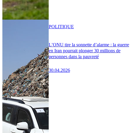
POLITIQUE
L’ONU tire la sonnette d’alarme : la guerre
en Iran pourrait plonger 30 millions de
personnes dans la pauvreté
30.04.2026