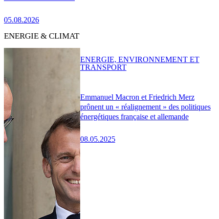
05.08.2026
ENERGIE & CLIMAT
ENERGIE, ENVIRONNEMENT ET
TRANSPORT
Emmanuel Macron et Friedrich Merz
prônent un « réalignement » des politiques
énergétiques française et allemande
08.05.2025