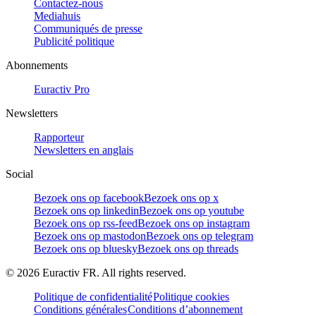
Contactez-nous
Mediahuis
Communiqués de presse
Publicité politique
Abonnements
Euractiv Pro
Newsletters
Rapporteur
Newsletters en anglais
Social
Bezoek ons op facebook
Bezoek ons op x
Bezoek ons op linkedin
Bezoek ons op youtube
Bezoek ons op rss-feed
Bezoek ons op instagram
Bezoek ons op mastodon
Bezoek ons op telegram
Bezoek ons op bluesky
Bezoek ons op threads
©
2026
Euractiv FR. All rights reserved.
Politique de confidentialité
Politique cookies
Conditions générales
Conditions d’abonnement