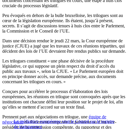
documents concernant les trilogues en cours, une étape à huis clos
cruciale du processus législatif.
Peu évoqués en dehors de la bulle bruxelloise, les trilogues sont au
cœur de la législation européenne. Ils étaient, jusqu’à présent,
secrets. Il s’agit de discussions tenues à huis clos entre le Parlement,
la Commission et le Conseil de l’UE.
Dans une décision rendue le jeudi 22 mars, la Cour européenne de
justice (CJUE) a jugé que les travaux de ces réunions tripartites, qui
décident des lois de l’UE devraient être rendus publics sur demande.
Les trilogues constituent « une phase décisive de la procédure
législative, ce qui suppose un plein respect du droit d’accès du
public aux travaux », selon la CJUE. « Le Parlement européen doit
en principe donner accès, sur demande précise, aux documents
concernant les trilogues en cours. »
Conçues pour accélérer le processus d’élaboration des lois
européennes, les réunions en trilogue sont convoquées après que les
institutions ont chacune défini leur position sur le projet de loi, afin
qu’elles se mettent d’accord sur un texte final.
Prennent part aux négociations en trilogue, une
équipe de
La médiatrice européenne veut le Conseil sur le registre
négociation
du Parlement composée du président ou d’un vice-
de transparence
président de la commission compétente, du rapporteur et des