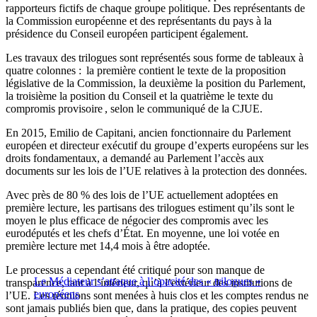
rapporteurs fictifs de chaque groupe politique. Des représentants de
la Commission européenne et des représentants du pays à la
présidence du Conseil européen participent également.
Les travaux des trilogues sont représentés sous forme de tableaux à
quatre colonnes : la première contient le texte de la proposition
législative de la Commission, la deuxième la position du Parlement,
la troisième la position du Conseil et la quatrième le texte du
compromis provisoire , selon le communiqué de la CJUE.
En 2015, Emilio de Capitani, ancien fonctionnaire du Parlement
européen et directeur exécutif du groupe d’experts européens sur les
droits fondamentaux, a demandé au Parlement l’accès aux
documents sur les lois de l’UE relatives à la protection des données.
Avec près de 80 % des lois de l’UE actuellement adoptées en
première lecture, les partisans des trilogues estiment qu’ils sont le
moyen le plus efficace de négocier des compromis avec les
eurodéputés et les chefs d’État. En moyenne, une loi votée en
première lecture met 14,4 mois à être adoptée.
Le processus a cependant été critiqué pour son manque de
Le Médiateur s’attaque à l’opacité des « trilogues »
transparence, tant à l’intérieur, qu’à l’extérieur des institutions de
européens
l’UE. Les réunions sont menées à huis clos et les comptes rendus ne
sont jamais publiés bien que, dans la pratique, des copies peuvent