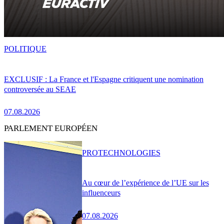
POLITIQUE
EXCLUSIF : La France et l'Espagne critiquent une nomination
controversée au SEAE
07.08.2026
PARLEMENT EUROPÉEN
PRO
TECHNOLOGIES
Au cœur de l’expérience de l’UE sur les
influenceurs
07.08.2026