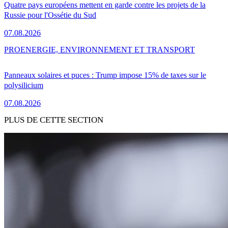
Quatre pays européens mettent en garde contre les projets de la
Russie pour l'Ossétie du Sud
07.08.2026
PRO
ENERGIE, ENVIRONNEMENT ET TRANSPORT
Panneaux solaires et puces : Trump impose 15% de taxes sur le
polysilicium
07.08.2026
PLUS DE CETTE SECTION