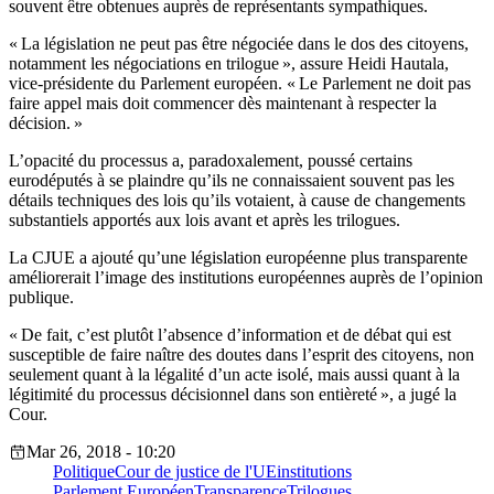
souvent être obtenues auprès de représentants sympathiques.
« La législation ne peut pas être négociée dans le dos des citoyens,
notamment les négociations en trilogue », assure Heidi Hautala,
vice-présidente du Parlement européen. « Le Parlement ne doit pas
faire appel mais doit commencer dès maintenant à respecter la
décision. »
L’opacité du processus a, paradoxalement, poussé certains
eurodéputés à se plaindre qu’ils ne connaissaient souvent pas les
détails techniques des lois qu’ils votaient, à cause de changements
substantiels apportés aux lois avant et après les trilogues.
La CJUE a ajouté qu’une législation européenne plus transparente
améliorerait l’image des institutions européennes auprès de l’opinion
publique.
« De fait, c’est plutôt l’absence d’information et de débat qui est
susceptible de faire naître des doutes dans l’esprit des citoyens, non
seulement quant à la légalité d’un acte isolé, mais aussi quant à la
légitimité du processus décisionnel dans son entièreté », a jugé la
Cour.
Mar 26, 2018 - 10:20
Politique
Cour de justice de l'UE
institutions
Parlement Européen
Transparence
Trilogues