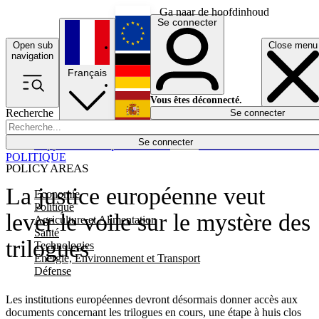
Ga naar de hoofdinhoud
Se connecter
Open sub
Close menu
English
navigation
Français
Deutsch
Vous êtes déconnecté.
Recherche
Se connecter
Español
Lumières éteintes
Se connecter
Rapporteur
Politique
Économie
Newsletters
Evénements
Em
POLITIQUE
POLICY AREAS
La justice européenne veut
Economie
Politique
lever le voile sur le mystère des
Agriculture et Alimentation
Santé
trilogues
Technologies
Energie, Environnement et Transport
Défense
Les institutions européennes devront désormais donner accès aux
documents concernant les trilogues en cours, une étape à huis clos