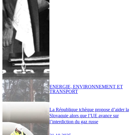
ENERGIE, ENVIRONNEMENT ET
TRANSPORT
La République tchèque propose d’aider la
Slovaquie alors que l’UE avance sur
l’interdiction du gaz russe