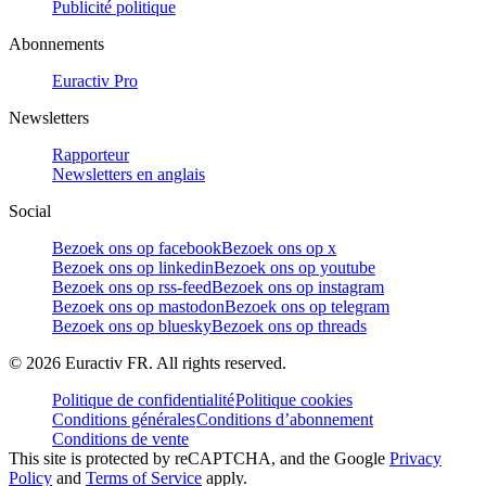
Publicité politique
Abonnements
Euractiv Pro
Newsletters
Rapporteur
Newsletters en anglais
Social
Bezoek ons op facebook
Bezoek ons op x
Bezoek ons op linkedin
Bezoek ons op youtube
Bezoek ons op rss-feed
Bezoek ons op instagram
Bezoek ons op mastodon
Bezoek ons op telegram
Bezoek ons op bluesky
Bezoek ons op threads
©
2026
Euractiv FR. All rights reserved.
Politique de confidentialité
Politique cookies
Conditions générales
Conditions d’abonnement
Conditions de vente
This site is protected by reCAPTCHA, and the Google
Privacy
Policy
and
Terms of Service
apply.