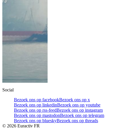
Social
Bezoek ons op facebook
Bezoek ons op x
Bezoek ons op linkedin
Bezoek ons op youtube
Bezoek ons op rss-feed
Bezoek ons op instagram
Bezoek ons op mastodon
Bezoek ons op telegram
Bezoek ons op bluesky
Bezoek ons op threads
©
2026
Euractiv FR