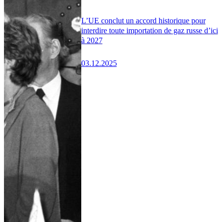
L’UE conclut un accord historique pour
interdire toute importation de gaz russe d’ici
à 2027
03.12.2025