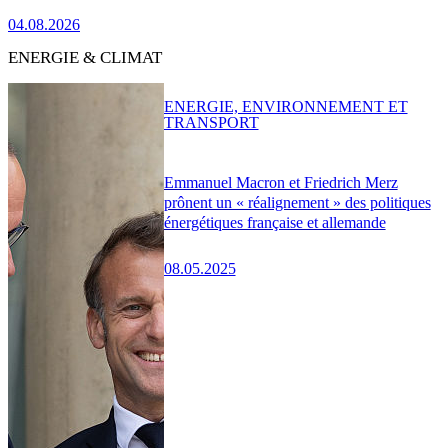
04.08.2026
ENERGIE & CLIMAT
ENERGIE, ENVIRONNEMENT ET
TRANSPORT
Emmanuel Macron et Friedrich Merz
prônent un « réalignement » des politiques
énergétiques française et allemande
08.05.2025