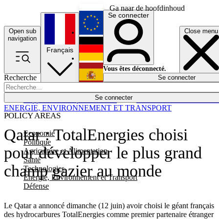
Ga naar de hoofdinhoud
Se connecter
Open sub
Close menu
English
navigation
Français
Deutsch
Vous êtes déconnecté.
Recherche
Se connecter
Español
Lumières éteintes
Se connecter
Rapporteur
Politique
Économie
Newsletters
Evénements
Em
ENERGIE, ENVIRONNEMENT ET TRANSPORT
POLICY AREAS
Qatar : TotalEnergies choisi
Economie
Politique
pour développer le plus grand
Agriculture et Alimentation
Santé
champ gazier au monde
Technologies
Energie, Environnement et Transport
Défense
Le Qatar a annoncé dimanche (12 juin) avoir choisi le géant français
des hydrocarbures TotalEnergies comme premier partenaire étranger