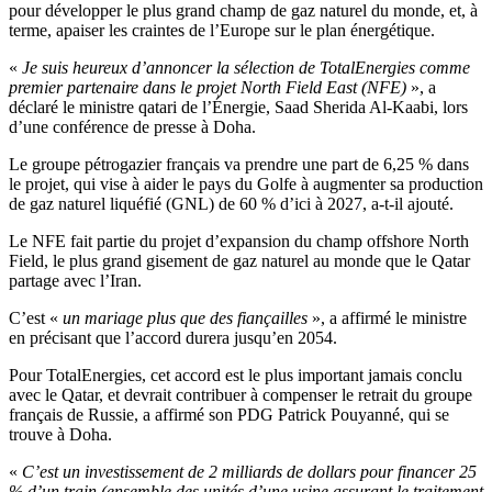
pour développer le plus grand champ de gaz naturel du monde, et, à
terme, apaiser les craintes de l’Europe sur le plan énergétique.
«
Je suis heureux d’annoncer la sélection de TotalEnergies comme
premier partenaire dans le projet North Field East (NFE)
», a
déclaré le ministre qatari de l’Énergie, Saad Sherida Al-Kaabi, lors
d’une conférence de presse à Doha.
Le groupe pétrogazier français va prendre une part de 6,25 % dans
le projet, qui vise à aider le pays du Golfe à augmenter sa production
de gaz naturel liquéfié (GNL) de 60 % d’ici à 2027, a-t-il ajouté.
Le NFE fait partie du projet d’expansion du champ offshore North
Field, le plus grand gisement de gaz naturel au monde que le Qatar
partage avec l’Iran.
C’est «
un mariage plus que des fiançailles
», a affirmé le ministre
en précisant que l’accord durera jusqu’en 2054.
Pour TotalEnergies, cet accord est le plus important jamais conclu
avec le Qatar, et devrait contribuer à compenser le retrait du groupe
français de Russie, a affirmé son PDG Patrick Pouyanné, qui se
trouve à Doha.
«
C’est un investissement de 2 milliards de dollars pour financer 25
% d’un train (ensemble des unités d’une usine assurant le traitement