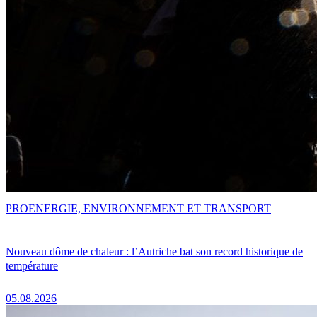
PRO
ENERGIE, ENVIRONNEMENT ET TRANSPORT
Nouveau dôme de chaleur : l’Autriche bat son record historique de
température
05.08.2026