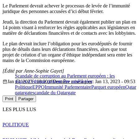
Le Parlement devrait achever le processus de levée de l’immunité
juridique des personnes accusées d’ici début février.
Jeudi, la direction du Parlement devrait également publier un plan en
14 points visant à renforcer les règles applicables aux législateurs en
matière de déclarations financières et de contacts avec les lobbyistes.
Le plan devrait inclure l’obligation pour les eurodéputés de fournir
plus de détails dans leurs déclarations financières, alors que tout
projet de création d’un organe d’éthique indépendant sera entre les
mains de la Commission européenne.
[Édité par Anne-Sophie Gayet]
Scandale de corruption au Parlement européen : les
Jan 12, 2023 - 18:00
règles d’éthique doivent être améliorées
Dernière mise à jour: Jan 13, 2023 - 09:53
Politique
EPPO
Immunité Parlementaire
Parquet européen
Qatar
qatargate
scandale du Qatargate
Print
Partager
LES PLUS LUS
POLITIQUE