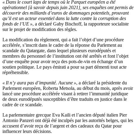
« Dans le court laps de temps où le Parquet européen a été
opérationnel [à savoir depuis juin 2021], ses enquêtes ont permis de
découvrir des milliards d’euros de dommages potentiels, prouvant
qu’il est un acteur essentiel dans la lutte contre la corruption des
fonds de l’UE »
, a déclaré Gaby Bischoff, la rapporteure socialiste
sur le projet de modification des règles.
La modification du règlement, qui a fait l’objet d’une procédure
accélérée, s’inscrit dans le cadre de la réponse du Parlement au
scandale du Qatargate, dans lequel plusieurs eurodéputés et
membres du personnel de l’institution ont été arrêtés et font l’objet
d’une enquête pour avoir reçu des pots-de-vin en échange d’un
soutien politique. Le pays émirati a pour sa part démenti tout acte
répréhensible.
« Il n’y aura pas d’impunité. Aucune »
, a déclaré la présidente du
Parlement européen, Roberta Metsola, au début du mois, après avoir
lancé une procédure accélérée visant à retirer l’immunité juridique
de deux eurodéputés susceptibles d’être traduits en justice dans le
cadre de ce scandale.
La parlementaire grecque Eva Kaili et l’ancien député italien Pier
Antonio Panzeri ont déjà été inculpés par les autorités belges, qui les
accusent d’avoir reçu de l’argent et des cadeaux du Qatar pour
influencer leurs décisions.