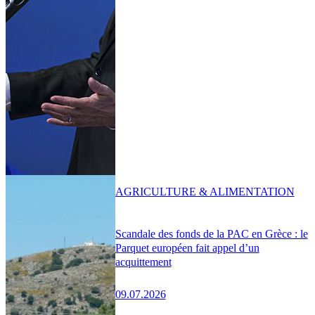
AGRICULTURE & ALIMENTATION
Scandale des fonds de la PAC en Grèce : le
Parquet européen fait appel d’un
acquittement
09.07.2026