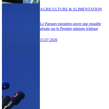
AGRICULTURE & ALIMENTATION
Le Parquet européen ouvre une enquête
pénale sur le Premier ministre tchèque
15.07.2026