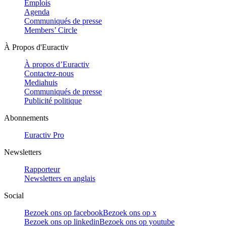
Emplois
Agenda
Communiqués de presse
Members’ Circle
À Propos d'Euractiv
À propos d’Euractiv
Contactez-nous
Mediahuis
Communiqués de presse
Publicité politique
Abonnements
Euractiv Pro
Newsletters
Rapporteur
Newsletters en anglais
Social
Bezoek ons op facebook
Bezoek ons op x
Bezoek ons op linkedin
Bezoek ons op youtube