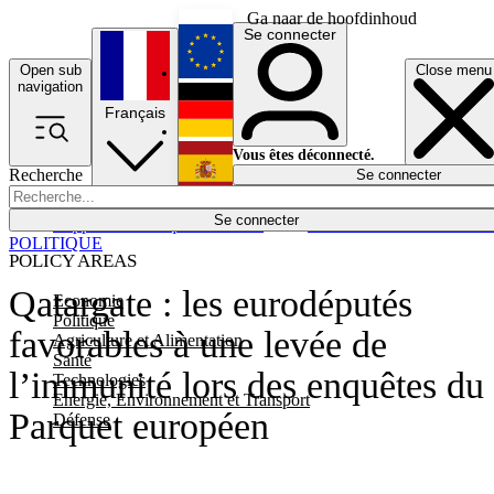
Ga naar de hoofdinhoud
Se connecter
Open sub
Close menu
English
navigation
Français
Deutsch
Vous êtes déconnecté.
Recherche
Se connecter
Español
Lumières éteintes
Se connecter
Rapporteur
Politique
Économie
Newsletters
Evénements
Em
POLITIQUE
POLICY AREAS
Qatargate : les eurodéputés
Economie
Politique
favorables à une levée de
Agriculture et Alimentation
Santé
l’immunité lors des enquêtes du
Technologies
Energie, Environnement et Transport
Parquet européen
Défense