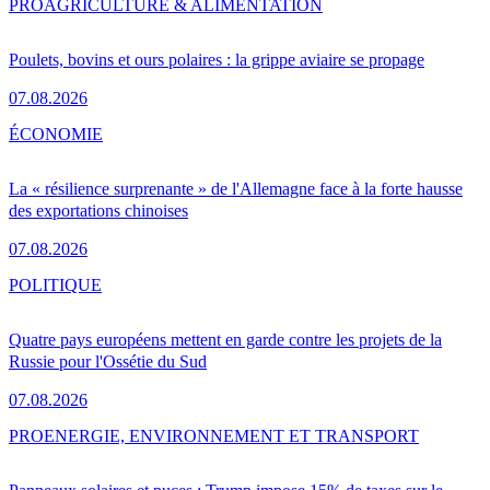
PRO
AGRICULTURE & ALIMENTATION
Poulets, bovins et ours polaires : la grippe aviaire se propage
07.08.2026
ÉCONOMIE
La « résilience surprenante » de l'Allemagne face à la forte hausse
des exportations chinoises
07.08.2026
POLITIQUE
Quatre pays européens mettent en garde contre les projets de la
Russie pour l'Ossétie du Sud
07.08.2026
PRO
ENERGIE, ENVIRONNEMENT ET TRANSPORT