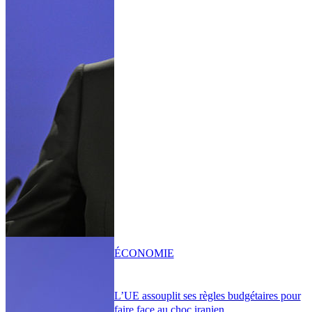
ÉCONOMIE
L’UE assouplit ses règles budgétaires pour
faire face au choc iranien