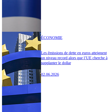
ÉCONOMIE
Les émissions de dette en euros atteignent
un niveau record alors que l’UE cherche à
supplanter le dollar
02.06.2026