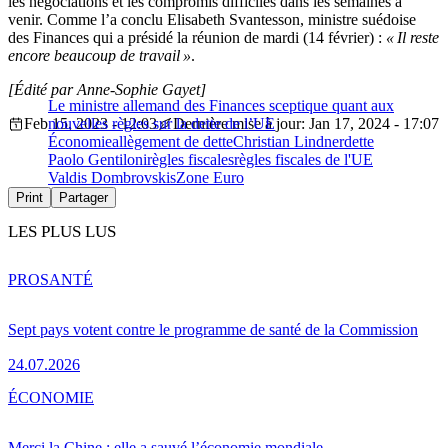
les négociations et les compromis difficiles dans les semaines à
venir. Comme l’a conclu Elisabeth Svantesson, ministre suédoise
des Finances qui a présidé la réunion de mardi (14 février) :
« Il reste
encore beaucoup de travail »
.
[Édité par Anne-Sophie Gayet]
Le ministre allemand des Finances sceptique quant aux
Feb 15, 2023 - 12:03
nouvelles règles sur la dette de l’UE
Dernière mise à jour: Jan 17, 2024 - 17:07
Économie
allègement de dette
Christian Lindner
dette
Paolo Gentiloni
règles fiscales
règles fiscales de l'UE
Valdis Dombrovskis
Zone Euro
Print
Partager
LES PLUS LUS
PRO
SANTÉ
Sept pays votent contre le programme de santé de la Commission
24.07.2026
ÉCONOMIE
Merci la Chine : elle a sauvé l’économie mondiale