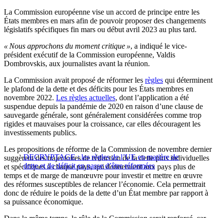
La Commission européenne vise un accord de principe entre les
États membres en mars afin de pouvoir proposer des changements
législatifs spécifiques fin mars ou début avril 2023 au plus tard.
« Nous approchons du moment critique »
, a indiqué le vice-
président exécutif de la Commission européenne, Valdis
Dombrovskis, aux journalistes avant la réunion.
La Commission avait proposé de réformer les
règles
qui déterminent
le plafond de la dette et des déficits pour les États membres en
novembre 2022.
Les règles actuelles
, dont l’application a été
suspendue depuis la pandémie de 2020 en raison d’une clause de
sauvegarde générale, sont généralement considérées comme trop
rigides et mauvaises pour la croissance, car elles découragent les
investissements publics.
Les propositions de réforme de la Commission de novembre dernier
DECRYPTAGE : les règles de l’UE en matière de
suggèrent des trajectoires de réduction de la dette plus individuelles
dette et de déficit en passe d’être réformées
et spécifiques à chaque pays, qui donneraient aux pays plus de
temps et de marge de manœuvre pour investir et mettre en œuvre
des réformes susceptibles de relancer l’économie. Cela permettrait
donc de réduire le poids de la dette d’un État membre par rapport à
sa puissance économique.