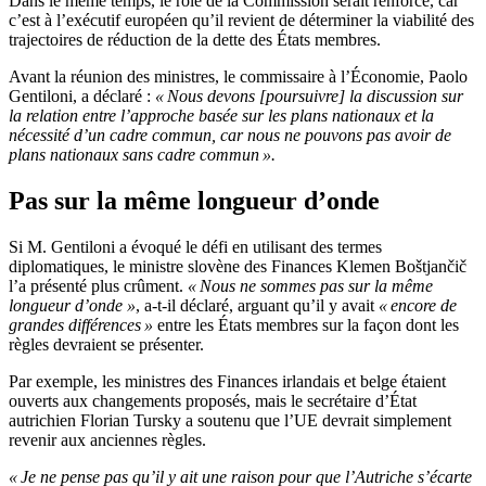
Dans le même temps, le rôle de la Commission serait renforcé, car
c’est à l’exécutif européen qu’il revient de déterminer la viabilité des
trajectoires de réduction de la dette des États membres.
Avant la réunion des ministres, le commissaire à l’Économie, Paolo
Gentiloni, a déclaré :
« Nous devons [poursuivre] la discussion sur
la relation entre l’approche basée sur les plans nationaux et la
nécessité d’un cadre commun, car nous ne pouvons pas avoir de
plans nationaux sans cadre commun ».
Pas sur la même longueur d’onde
Si M. Gentiloni a évoqué le défi en utilisant des termes
diplomatiques, le ministre slovène des Finances Klemen Boštjančič
l’a présenté plus crûment.
« Nous ne sommes pas sur la même
longueur d’onde »
, a-t-il déclaré, arguant qu’il y avait
« encore de
grandes différences »
entre les États membres sur la façon dont les
règles devraient se présenter.
Par exemple, les ministres des Finances irlandais et belge étaient
ouverts aux changements proposés, mais le secrétaire d’État
autrichien Florian Tursky a soutenu que l’UE devrait simplement
revenir aux anciennes règles.
« Je ne pense pas qu’il y ait une raison pour que l’Autriche s’écarte