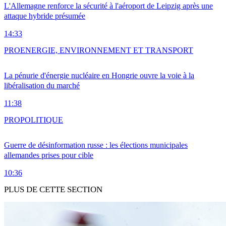
L'Allemagne renforce la sécurité à l'aéroport de Leipzig après une
attaque hybride présumée
14:33
PRO
ENERGIE, ENVIRONNEMENT ET TRANSPORT
La pénurie d'énergie nucléaire en Hongrie ouvre la voie à la
libéralisation du marché
11:38
PRO
POLITIQUE
Guerre de désinformation russe : les élections municipales
allemandes prises pour cible
10:36
PLUS DE CETTE SECTION