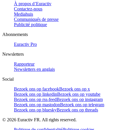
À propos d’Euractiv
Contactez-nous
Mediahuis
Communiqués de presse
Publicité politique
Abonnements
Euractiv Pro
Newsletters
Rapporteur
Newsletters en anglais
Social
Bezoek ons op facebook
Bezoek ons op x
Bezoek ons op linkedin
Bezoek ons op youtube
Bezoek ons op rss-feed
Bezoek ons op instagram
Bezoek ons op mastodon
Bezoek ons op telegram
Bezoek ons op bluesky
Bezoek ons op threads
©
2026
Euractiv FR. All rights reserved.
Politique de confidentialité
Politique cookies