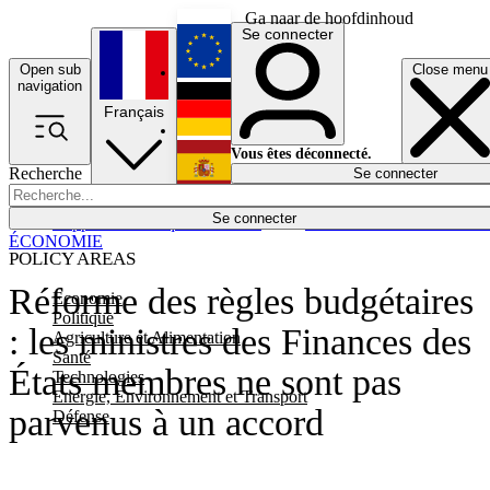
Ga naar de hoofdinhoud
Se connecter
Open sub
Close menu
English
navigation
Français
Deutsch
Vous êtes déconnecté.
Recherche
Se connecter
Español
Lumières éteintes
Se connecter
Rapporteur
Politique
Économie
Newsletters
Evénements
Em
ÉCONOMIE
POLICY AREAS
Réforme des règles budgétaires
Economie
Politique
: les ministres des Finances des
Agriculture et Alimentation
Santé
États membres ne sont pas
Technologies
Energie, Environnement et Transport
parvenus à un accord
Défense