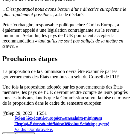
« C’est pourquoi nous avons besoin d’une directive européenne le
plus rapidement possible »
, a-t-elle déclaré.
Peter Verhaeghe, responsable politique chez Caritas Europa, a
également appelé à une législation contraignante sur le revenu
minimum. Selon lui, les pays de l’UE pourraient accepter la
recommandation
« tant qu’ils ne sont pas obligés de la mettre en
œuvre. »
Prochaines étapes
La proposition de la Commission devra être examinée par les
gouvernements des États membres au sein du Conseil de l’UE.
Une fois la proposition adoptée par les gouvernements des États
membres, les pays de l’UE devront rendre compte de leurs progrès
tous les trois ans, tandis que la Commission suivra la mise en œuvre
de la proposition dans le cadre du semestre européen.
Sep 29, 2022 - 15:51
Selon l’exécutif européen, un salaire minimum
Économie
Commission
Commission européene
identique dans tout le bloc est impossible
Emploi-Économie
inflation
Nicolas Schmit
pauvreté
Valdis Dombrovskis