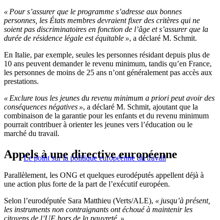
« Pour s’assurer que le programme s’adresse aux bonnes
personnes, les États membres devraient fixer des critères qui ne
soient pas discriminatoires en fonction de l’âge et s’assurer que la
durée de résidence légale est équitable »
, a déclaré M. Schmit.
En Italie, par exemple, seules les personnes résidant depuis plus de
10 ans peuvent demander le revenu minimum, tandis qu’en France,
les personnes de moins de 25 ans n’ont généralement pas accès aux
prestations.
« Exclure tous les jeunes du revenu minimum a priori peut avoir des
conséquences négatives »
, a déclaré M. Schmit, ajoutant que la
combinaison de la garantie pour les enfants et du revenu minimum
pourrait contribuer à orienter les jeunes vers l’éducation ou le
marché du travail.
Appels à une directive européenne
Le point sur la politique européenne du travail
Parallèlement, les ONG et quelques eurodéputés appellent déjà à
une action plus forte de la part de l’exécutif européen.
Selon l’eurodéputée Sara Matthieu (Verts/ALE),
« jusqu’à présent,
les instruments non contraignants ont échoué à maintenir les
citoyens de l’UE hors de la pauvreté. »