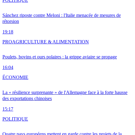
POLITIQUE
Sánchez riposte contre Meloni : l'Italie menacée de mesures de
rétorsion
19:18
PRO
AGRICULTURE & ALIMENTATION
Poulets, bovins et ours polaires : la grippe aviaire se propage
16:04
ÉCONOMIE
La « résilience surprenante » de l'Allemagne face à la forte hausse
des exportations chinoises
15:17
POLITIQUE
Quatre pays européens mettent en garde contre les projets de la