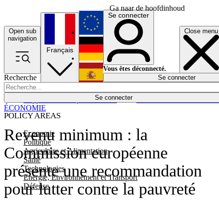
Ga naar de hoofdinhoud
Se connecter
Open sub
Close menu
English
navigation
Français
Deutsch
Vous êtes déconnecté.
Recherche
Se connecter
Español
Lumières éteintes
Se connecter
Rapporteur
Politique
Économie
Newsletters
Evénements
Em
ÉCONOMIE
POLICY AREAS
Revenu minimum : la
Economie
Politique
Commission européenne
Agriculture et Alimentation
Santé
présente une recommandation
Technologies
Energie, Environnement et Transport
pour lutter contre la pauvreté
Défense