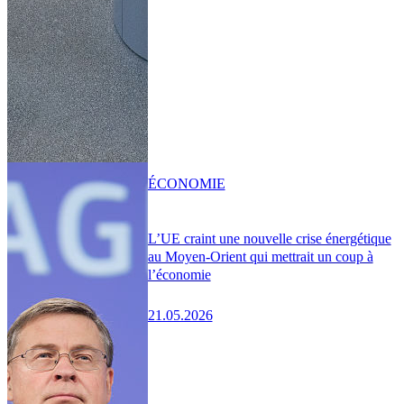
ÉCONOMIE
L’UE craint une nouvelle crise énergétique
au Moyen-Orient qui mettrait un coup à
l’économie
21.05.2026