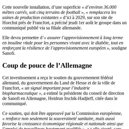
Cette nouvelle installation, d’une superficie
« d’environ 36.000
mètres carrés, soit cinq terrains de football »
,
« remplacera les
usines de production existantes »
d’ici à 2029, sur son site de
Hoechst près de Francfort, a précisé jeudi 1er août le groupe dans un
communiqué publié via sa filiale allemande.
Elle devra permettre d’
« assurer l’approvisionnement à long terme
en insuline vitale pour les personnes vivant avec le diabète, tout en
renforçant la résilience de l’approvisionnement européen »
, souligne
Sanofi.
Coup de pouce de l’Allemagne
Cet investissement a reçu le soutien du gouvernement fédéral
allemand, du gouvernement du Land de Hesse et de la ville de
Francfort,
« un signal important pour l’industrie
biopharmaceutique »
, a estimé la présidente du conseil de direction
de Sanofi en Allemagne, Heidrun Irschik-Hadjieff, citée dans le
communiqué.
Ce soutien, qui doit être approuvé par la Commission européenne,
« renforce non seulement la souveraineté sanitaire, mais aussi
favorise la croissance économique régionale et nationale ainsi que
l’emploi de travailleurs hautement qualifiés »
, a-t-elle ajouté, sans