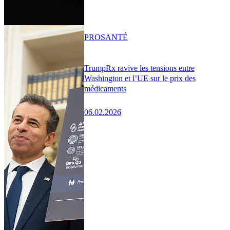
PRO
SANTÉ
TrumpRx ravive les tensions entre
Washington et l’UE sur le prix des
médicaments
06.02.2026