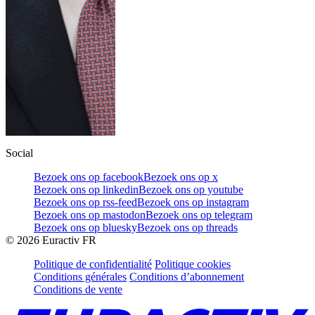
Social
Bezoek ons op facebook
Bezoek ons op x
Bezoek ons op linkedin
Bezoek ons op youtube
Bezoek ons op rss-feed
Bezoek ons op instagram
Bezoek ons op mastodon
Bezoek ons op telegram
Bezoek ons op bluesky
Bezoek ons op threads
©
2026
Euractiv FR
Politique de confidentialité
Politique cookies
Conditions générales
Conditions d’abonnement
Conditions de vente