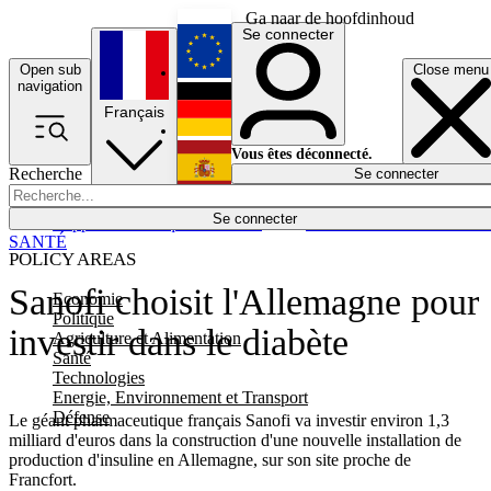
Ga naar de hoofdinhoud
Se connecter
Open sub
Close menu
English
navigation
Français
Deutsch
Vous êtes déconnecté.
Recherche
Se connecter
Español
Lumières éteintes
Se connecter
Rapporteur
Politique
Économie
Newsletters
Evénements
Em
SANTÉ
POLICY AREAS
Sanofi choisit l'Allemagne pour
Economie
Politique
investir dans le diabète
Agriculture et Alimentation
Santé
Technologies
Energie, Environnement et Transport
Défense
Le géant pharmaceutique français Sanofi va investir environ 1,3
milliard d'euros dans la construction d'une nouvelle installation de
production d'insuline en Allemagne, sur son site proche de
Francfort.