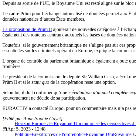
Depuis sa sortie de l’UE, le Royaume-Uni est resté aligné sur le bloc
Le cadre Prüm pour l’échange automatisé de données permet aux États 
données nationales d’autres États membres.
La proposition de Prüm II
ajouterait de nouvelles catégories à l’échan
également des routeurs centraux auxquels les bases de données nationa
Toutefois, si le gouvernement britannique ne s’aligne pas sur ces prop
essentielles sur les criminels opérant en Europe, explique la commiss
L’organe de contrôle du parlement britannique a également ajouté que
frontières.
Le président de la commission, le député Sir William Cash, a écrit un
Prüm II et si le
statu quo
de la coopération reste une option.
Selon lui, il doit confirmer qu’une
« évaluation d’impact complète exp
gouvernement ne décide de sa participation.
EURACTIV a contacté Europol pour un commentaire mais n’a pas reçu d
[Édité par Anne-Sophie Gayet]
Horizon Europe : le Royaume-Uni minimise les perspectives d’
Apr 5, 2023 - 12:48
Politique
Brexit
forces de l'ordre
police
Royaume-Uni
Royaume-Un