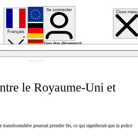
Se connecter
Close menu
English
Français
Deutsch
Vous êtes déconnecté.
Se connecter
Español
Lumières éteintes
 entre le Royaume-Uni et
ansfrontalière pourrait prendre fin, ce qui signifierait que la police