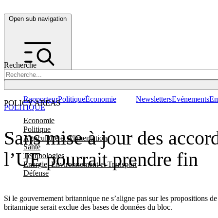
Open sub navigation
Recherche
Rapporteur
Politique
Économie
Newsletters
Evénements
Em
POLICY AREAS
POLITIQUE
Economie
Politique
Sans mise à jour des accord
Agriculture et Alimentation
Santé
l’UE pourrait prendre fin
Technologies
Energie, Environnement et Transport
Défense
Si le gouvernement britannique ne s’aligne pas sur les propositions de 
britannique serait exclue des bases de données du bloc.