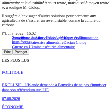
alimentaire et la durabilité à court terme, mais aussi à moyen terme
»
, a souligné M. Cioloş.
Il suggère d’envisager d’autres solutions pour permettre aux
agriculteurs de s’assurer un revenu stable, comme la culture du
carbone.
Jul 8, 2022 - 16:02
Sécurité alimentaire : l’UE et l’Afrique veulent unir
Agriculture & Alimentation
Agriculture & Alimentation
leurs forces
aide humanitaire
crise alimentaire
Dacian Cioloş
Guerre en Ukraine
insécurité alimentaire
Print
Partager
LES PLUS LUS
POLITIQUE
EXCLUSIF : L'Islande demande à Bruxelles de ne pas s'immiscer
dans son référendum sur l'UE
07.08.2026
ÉCONOMIE