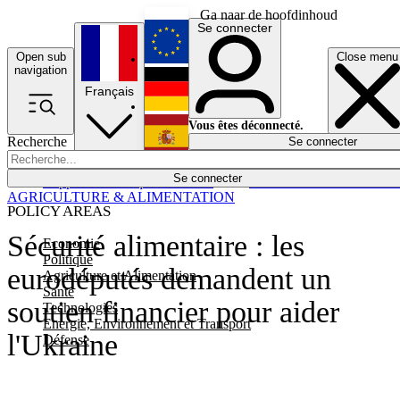
Ga naar de hoofdinhoud
Se connecter
Open sub
Close menu
English
navigation
Français
Deutsch
Vous êtes déconnecté.
Recherche
Se connecter
Español
Lumières éteintes
Se connecter
Rapporteur
Politique
Économie
Newsletters
Evénements
Em
AGRICULTURE & ALIMENTATION
POLICY AREAS
Sécurité alimentaire : les
Economie
Politique
eurodéputés demandent un
Agriculture et Alimentation
Santé
soutien financier pour aider
Technologies
Energie, Environnement et Transport
l'Ukraine
Défense