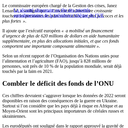
Le commissaire européen chargé de la Gestion des crises, Janez
La sécurité alimentaire en tête des priorités
Lenarčič, a souligné que
« l’insécurité alimentaire croissante
agroalimentaires de la présidence tchèque de l’UE
touchera les personnes les plus vulnérables, les plus précoces et les
plus fortes »
.
Il ajoute que l’exécutif européen
« a mobilisé un financement
d’urgence de plus de 620 millions de dollars en aide humanitaire
supplémentaire, en plus des allocations initiales, et que ces fonds
comportent une importante composante alimentaire »
.
Selon un récent rapport de l’Organisation des Nations unies pour
l’alimentation et l’agriculture (FAO), jusqu’à 828 millions de
personnes, soit près de 10 % de la population mondiale, serait déjà
touchés par la faim en 2021.
Combler le déficit des fonds de l’ONU
Ces chiffres devraient s’aggraver lorsque les données de 2022 seront
disponibles en raison des conséquences de la guerre en Ukraine.
Surtout si l’on considère que les pays déjà à risque en Afrique et au
Moyen-Orient sont les principaux importateurs de céréales russes et
ukrainiennes.
Les eurodéputés ont souligné dans le rapport approuvé la gravité de