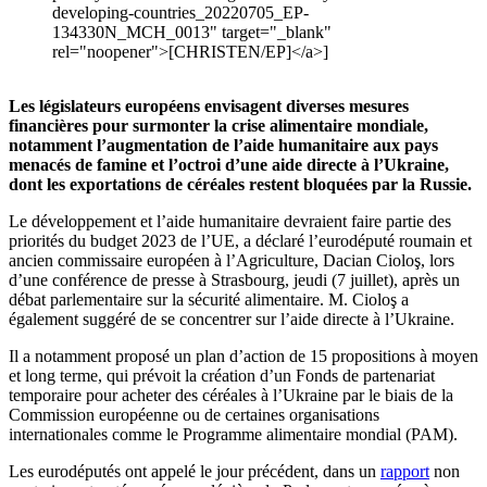
developing-countries_20220705_EP-
134330N_MCH_0013" target="_blank"
rel="noopener">[CHRISTEN/EP]</a>]
Les législateurs européens envisagent diverses mesures
financières pour surmonter la crise alimentaire mondiale,
notamment l’augmentation de l’aide humanitaire aux pays
menacés de famine et l’octroi d’une aide directe à l’Ukraine,
dont les exportations de céréales restent bloquées par la Russie.
Le développement et l’aide humanitaire devraient faire partie des
priorités du budget 2023 de l’UE, a déclaré l’eurodéputé roumain et
ancien commissaire européen à l’Agriculture, Dacian Cioloş, lors
d’une conférence de presse à Strasbourg, jeudi (7 juillet), après un
débat parlementaire sur la sécurité alimentaire. M. Cioloş a
également suggéré de se concentrer sur l’aide directe à l’Ukraine.
Il a notamment proposé un plan d’action de 15 propositions à moyen
et long terme, qui prévoit la création d’un Fonds de partenariat
temporaire pour acheter des céréales à l’Ukraine par le biais de la
Commission européenne ou de certaines organisations
internationales comme le Programme alimentaire mondial (PAM).
Les eurodéputés ont appelé le jour précédent, dans un
rapport
non