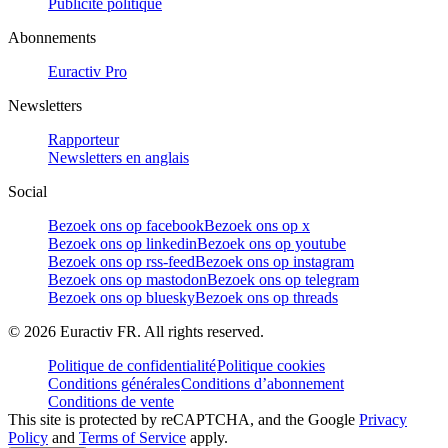
Publicité politique
Abonnements
Euractiv Pro
Newsletters
Rapporteur
Newsletters en anglais
Social
Bezoek ons op facebook
Bezoek ons op x
Bezoek ons op linkedin
Bezoek ons op youtube
Bezoek ons op rss-feed
Bezoek ons op instagram
Bezoek ons op mastodon
Bezoek ons op telegram
Bezoek ons op bluesky
Bezoek ons op threads
©
2026
Euractiv FR. All rights reserved.
Politique de confidentialité
Politique cookies
Conditions générales
Conditions d’abonnement
Conditions de vente
This site is protected by reCAPTCHA, and the Google
Privacy
Policy
and
Terms of Service
apply.