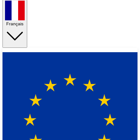
Français