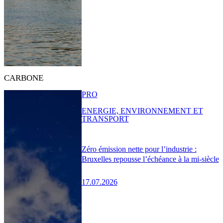
CARBONE
PRO
ENERGIE, ENVIRONNEMENT ET
TRANSPORT
Zéro émission nette pour l’industrie :
Bruxelles repousse l’échéance à la mi-siècle
17.07.2026