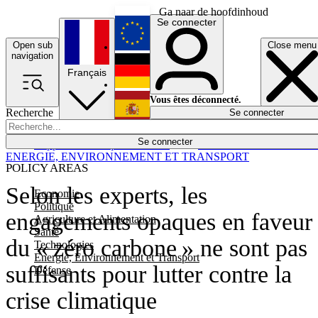
Ga naar de hoofdinhoud
Se connecter
Open sub
Close menu
English
navigation
Français
Deutsch
Vous êtes déconnecté.
Recherche
Se connecter
Español
Lumières éteintes
Se connecter
Rapporteur
Politique
Économie
Newsletters
Evénements
Em
ENERGIE, ENVIRONNEMENT ET TRANSPORT
POLICY AREAS
Selon les experts, les
Economie
Politique
engagements opaques en faveur
Agriculture et Alimentation
Santé
du « zéro carbone » ne sont pas
Technologies
Energie, Environnement et Transport
suffisants pour lutter contre la
Défense
crise climatique