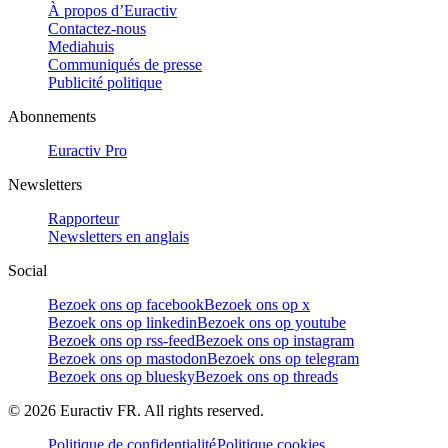
À propos d’Euractiv
Contactez-nous
Mediahuis
Communiqués de presse
Publicité politique
Abonnements
Euractiv Pro
Newsletters
Rapporteur
Newsletters en anglais
Social
Bezoek ons op facebook
Bezoek ons op x
Bezoek ons op linkedin
Bezoek ons op youtube
Bezoek ons op rss-feed
Bezoek ons op instagram
Bezoek ons op mastodon
Bezoek ons op telegram
Bezoek ons op bluesky
Bezoek ons op threads
©
2026
Euractiv FR. All rights reserved.
Politique de confidentialité
Politique cookies