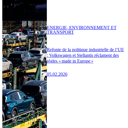
ENERGIE, ENVIRONNEMENT ET
TRANSPORT
Refonte de la politique industrielle de l’UE
: Volkswagen et Stellantis réclament des
règles « made in Europe »
05.02.2026