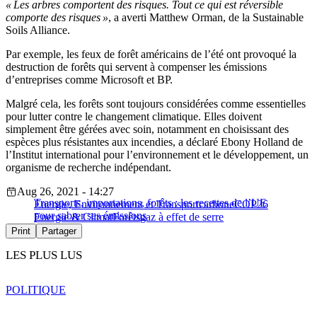
« Les arbres comportent des risques. Tout ce qui est réversible
comporte des risques »
, a averti Matthew Orman, de la Sustainable
Soils Alliance.
Par exemple, les feux de forêt américains de l’été ont provoqué la
destruction de forêts qui servent à compenser les émissions
d’entreprises comme Microsoft et BP.
Malgré cela, les forêts sont toujours considérées comme essentielles
pour lutter contre le changement climatique. Elles doivent
simplement être gérées avec soin, notamment en choisissant des
espèces plus résistantes aux incendies, a déclaré Ebony Holland de
l’Institut international pour l’environnement et le développement, un
organisme de recherche indépendant.
Aug 26, 2021 - 14:27
Transports, importations, forêts : les recettes de l’UE
Energie, Environnement et Transport
carbone
COP26
pour sabrer ses émissions
Energie & Climat
Forêts
gaz à effet de serre
Print
Partager
LES PLUS LUS
POLITIQUE