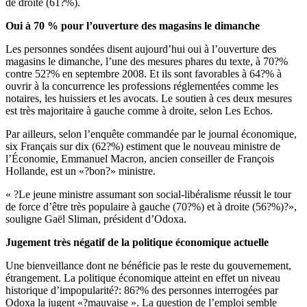
de droite (61?%).
Oui à 70 % pour l’ouverture des magasins le dimanche
Les personnes sondées disent aujourd’hui oui à l’ouverture des
magasins le dimanche, l’une des mesures phares du texte, à 70?%
contre 52?% en septembre 2008. Et ils sont favorables à 64?% à
ouvrir à la concurrence les professions réglementées comme les
notaires, les huissiers et les avocats. Le soutien à ces deux mesures
est très majoritaire à gauche comme à droite, selon Les Echos.
Par ailleurs, selon l’enquête commandée par le journal économique,
six Français sur dix (62?%) estiment que le nouveau ministre de
l’Économie, Emmanuel Macron, ancien conseiller de François
Hollande, est un «?bon?» ministre.
« ?Le jeune ministre assumant son social-libéralisme réussit le tour
de force d’être très populaire à gauche (70?%) et à droite (56?%)?»,
souligne Gaël Sliman, président d’Odoxa.
Jugement très négatif de la politique économique actuelle
Une bienveillance dont ne bénéficie pas le reste du gouvernement,
étrangement. La politique économique atteint en effet un niveau
historique d’impopularité?: 86?% des personnes interrogées par
Odoxa la jugent «?mauvaise ». La question de l’emploi semble