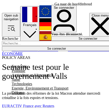
Ga naar de hoofdinhoud
Se connecter
Open sub
Close menu
English
navigation
Français
Deutsch
Vous êtes déconnecté.
Recherche
Se connecter
Español
Lumières éteintes
Se connecter
Rapporteur
Politique
Économie
Newsletters
Evénements
Em
ÉCONOMIE
POLICY AREAS
Semaine test pour le
Economie
Politique
gouvernement Valls
Agriculture et Alimentation
Santé
Technologies
Energie, Environnement et Transport
Défense
La présentation des réformes de la loi Macron attendue mercredi
cristallise à la fois espoirs et tensions.
EURACTIV France avec Reuters