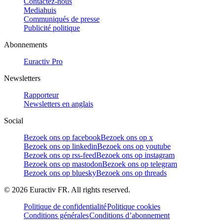
Contactez-nous
Mediahuis
Communiqués de presse
Publicité politique
Abonnements
Euractiv Pro
Newsletters
Rapporteur
Newsletters en anglais
Social
Bezoek ons op facebook
Bezoek ons op x
Bezoek ons op linkedin
Bezoek ons op youtube
Bezoek ons op rss-feed
Bezoek ons op instagram
Bezoek ons op mastodon
Bezoek ons op telegram
Bezoek ons op bluesky
Bezoek ons op threads
©
2026
Euractiv FR. All rights reserved.
Politique de confidentialité
Politique cookies
Conditions générales
Conditions d’abonnement