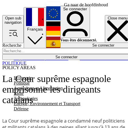
Ga naar de hoofdinhoud
Se connecter
Open sub
Close menu
English
navigation
Français
Deutsch
Vous êtes déconnecté.
Recherche
Se connecter
Español
Lumières éteintes
Se connecter
Rapporteur
Politique
Économie
Newsletters
Evénements
Em
POLITIQUE
POLICY AREAS
La Cour suprême espagnole
Economie
Politique
emprisonne les dirigeants
Agriculture et Alimentation
Santé
catalans
Technologies
Energie, Environnement et Transport
Défense
La Cour suprême espagnole a condamné neuf politiciens
et militants catalans à des peines allant jusqu’à 13 ans de