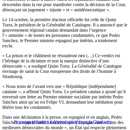
descendus dans la rue pour manifester contre la décision de la Cour,
dénonçant un jugement « injuste » et « antidémocratique ».
Le 14 octobre, la première réaction officielle fut celle de Quim
Torra, le président de la Généralité de Catalogne. Il a annoncé que le
gouvernement régional catalan demandait dans l’urgence
l’« amnistie » de toutes les personnes condamnées, ce que Pedro
Sanchez, le Premier ministre espagnol par intérim, a totalement
exclu.
« La prison et le châtiment ne résoudront rien (…) Ce verdict est
l’héritage de la dictature et non la marque distinctive d’une
démocratie », a souligné Quim Torra. La Généralité de Catalogne
envisage de saisir la Cour européenne des droits de l’homme à
Strasbourg.
« Nous irons de l’avant vers une « République [indépendante]
catalane », a affirmé Quim Torra. Le président catalan a ajouté qu’il
enverrait une lettre au Premier ministre socialiste par intérim Pedro
Sánchez ainsi qu’au roi Felipe VI, demandant leur médiation pour
libérer tous les condamnés.
Dans une déclaration à la presse, en espagnol et en anglais, Pedro
Nouveau président indépendantiste pour la Catalogne
Sánchez a rappelé lundi 14 octobre que l’Espagne était « l’une des
meilleures démocraties du monde », un État qui respecte pleinement