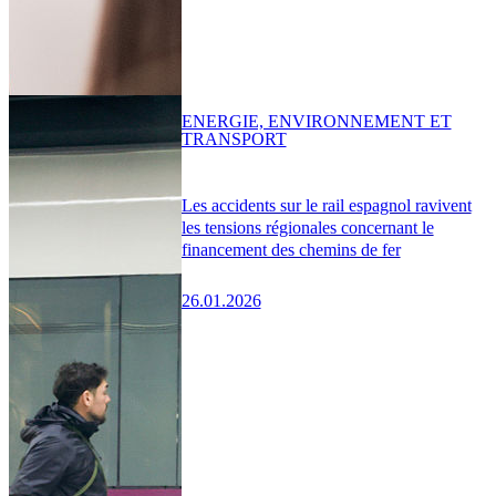
ENERGIE, ENVIRONNEMENT ET
TRANSPORT
Les accidents sur le rail espagnol ravivent
les tensions régionales concernant le
financement des chemins de fer
26.01.2026