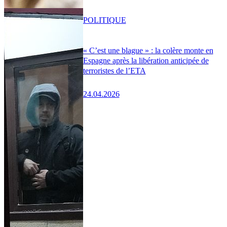
POLITIQUE
« C’est une blague » : la colère monte en
Espagne après la libération anticipée de
terroristes de l’ETA
24.04.2026