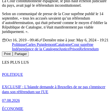
La Cour constitutionnelle espagnole, le plus haut échelon judiciaire
du pays, avait jugé le référendum inconstitutionnel.
Selon un communiqué de presse de la Cour suprême publié le 14
septembre, « tous les accusés savaient qu’un référendum
d’autodétermination, qui était présenté comme le moyen d’édifier la
République de Catalogne, n’était manifestement pas viable
juridiquement. ».
Oct 16, 2019 - 09:46
Dernière mise à jour: May 6, 2024 - 19:21
Politique
Carles Puigdemont
Catalogne
Cour suprême
Indépendance de la Catalogne
Justice
Prison
Referendum
Print
Partager
LES PLUS LUS
POLITIQUE
EXCLUSIF : L'Islande demande à Bruxelles de ne pas s'immiscer
dans son référendum sur l'UE
07.08.2026
ÉCONOMIE