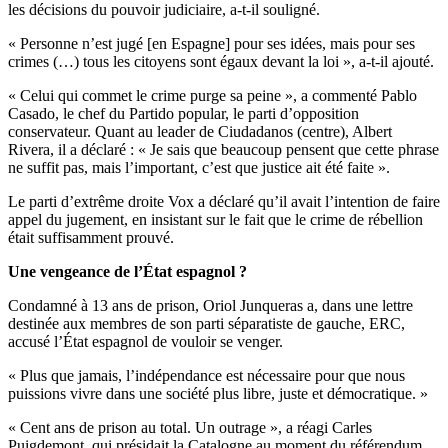
les décisions du pouvoir judiciaire, a-t-il souligné.
« Personne n’est jugé [en Espagne] pour ses idées, mais pour ses
crimes (…) tous les citoyens sont égaux devant la loi », a-t-il ajouté.
« Celui qui commet le crime purge sa peine », a commenté Pablo
Casado, le chef du Partido popular, le parti d’opposition
conservateur. Quant au leader de Ciudadanos (centre), Albert
Rivera, il a déclaré : « Je sais que beaucoup pensent que cette phrase
ne suffit pas, mais l’important, c’est que justice ait été faite ».
Le parti d’extrême droite Vox a déclaré qu’il avait l’intention de faire
appel du jugement, en insistant sur le fait que le crime de rébellion
était suffisamment prouvé.
Une vengeance de l’État espagnol ?
Condamné à 13 ans de prison, Oriol Junqueras a, dans une lettre
destinée aux membres de son parti séparatiste de gauche, ERC,
accusé l’État espagnol de vouloir se venger.
« Plus que jamais, l’indépendance est nécessaire pour que nous
puissions vivre dans une société plus libre, juste et démocratique. »
« Cent ans de prison au total. Un outrage », a réagi Carles
Puigdemont, qui présidait la Catalogne au moment du référendum,