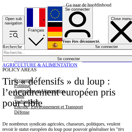
Ga naar de hoofdinhoud
Se connecter
Open sub
Close menu
English
navigation
Français
Deutsch
Vous êtes déconnecté.
Recherche
Se connecter
Español
Lumières éteintes
Se connecter
Rapporteur
Politique
Économie
Newsletters
Evénements
Em
AGRICULTURE & ALIMENTATION
POLICY AREAS
Tirs « défensifs » du loup :
Economie
Politique
l’encadrement européen pris
Agriculture et Alimentation
Santé
pour cible
Technologies
Energie, Environnement et Transport
Défense
De nombreux syndicats agricoles, chasseurs, politiques, veulent
revoir le statut européen du loup pour pouvoir généraliser les "
tirs