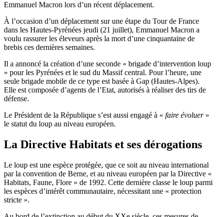
Emmanuel Macron lors d’un récent déplacement.
À l’occasion d’un déplacement sur une étape du Tour de France
dans les Hautes-Pyrénées jeudi
(21 juillet)
, Emmanuel Macron a
voulu rassurer les éleveurs après la mort d’une cinquantaine de
brebis ces dernières semaines.
Il a annoncé la création d’
une
seconde « brigade d’
intervention loup
» pour les Pyrénées et le sud du Massif central.
Pour l’heure, une
seule brigade mobile de ce type est basée à Gap (Hautes-Alpes).
Elle est composée d’agents de l’Etat, autorisés à réaliser des tirs de
défense.
Le
Président de la République
s’est aussi engagé à «
faire évoluer
»
le statut du loup au niveau européen.
La Directive Habitats et ses dérogations
Le loup est une espèce protégée, que ce soit au niveau international
par la convention de Berne, et au niveau européen par la Directive «
Habitats, Faune, Flore » de 1992.
Cette dernière classe le loup parmi
les espèces d’intérêt communautaire, nécessitant une « protection
stricte ».
Au bord de l’extinction au début du XXe siècle, ces mesures de