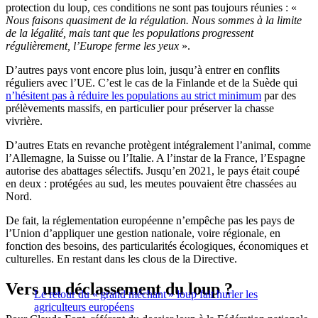
protection du loup, ces conditions ne sont pas toujours réunies :
«
Nous faisons quasiment de la régulation.
Nous sommes à la limite
de la légalité, mais tant que les populations progressent
régulièrement, l’Europe ferme les yeux
».
D’autres pays vont encore plus loin, jusqu’à entrer en conflits
réguliers avec l’UE.
C’est le cas de la Finlande et de la Suède qui
n’hésitent pas à réduire les populations au strict minimum
par des
prélèvements massifs, en particulier pour préserver la chasse
vivrière.
D’autres Etats en revanche protègent intégralement l’animal, comme
l’Allemagne, la Suisse ou l’Italie.
A l’instar de la France, l’Espagne
autorise des abattages sélectifs.
Jusqu’en 2021, le pays était coupé
en deux :
protégées au sud, les meutes pouvaient être chassées au
Nord.
De fait, la réglementation européenne n’empêche pas les pays de
l’Union d’appliquer une gestion nationale, voire régionale, en
fonction des besoins, des particularités écologiques, économiques et
culturelles.
En restant dans les clous de la Directive.
Vers un déclassement du loup ?
Le retour du « grand méchant » loup fait hurler les
agriculteurs européens