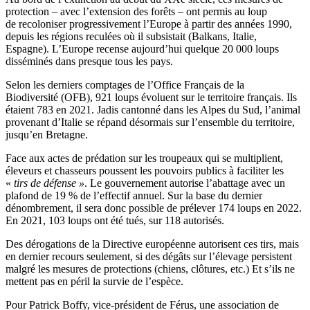
protection –
avec l’extension des forêts – ont permis au loup
de
recoloniser
progressivement l’Europe à partir des années 1990,
depuis les régions reculées où il subsistait
(Balkans, Italie,
Espagne)
.
L’Europe recense aujourd’hui quelque 20 000 loups
disséminés dans presque tous les pays.
Selon les derniers comptages de l’Office Français de la
Biodiversité
(
OFB
)
, 921 loups évoluent sur le territoire français.
Ils
étaient 783 en 2021.
Jadis cantonné dans les Alpes du Sud, l’animal
provenant d’Italie se répand désormais sur l’ensemble du territoire,
jusqu’en Bretagne.
Face aux actes de prédation sur les troupeaux qui se multiplient,
éleveurs et chasseurs poussent les pouvoirs publics à faciliter les
«
tirs de défense »
.
Le gouvernement autorise l’abattage avec un
plafond de 19 % de l’effectif annuel.
Sur la base du dernier
dénombrement, il sera donc possible de prélever 174 loups en 2022.
En 2021, 103 loups ont été tués, sur 118 autorisés.
Des dérogations de la Directive européenne autorisent ces tirs, mais
en dernier recours seulement, si des dégâts sur l’élevage persistent
malgré les mesures de protections
(chiens, clôtures, etc.)
Et
s’ils ne
mettent pas en péril la survie de l’espèce.
Pour Patrick
Boffy
, vice-président de Férus, une association de