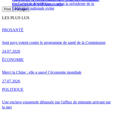
sur l’autel de la politique », selon la présidente de la
Copa-Cogeca
FNSEA
loup
loups
Fédération nationale ovine
Print
Partager
LES PLUS LUS
PRO
SANTÉ
Sept pays votent contre le programme de santé de la Commission
24.07.2026
ÉCONOMIE
Merci la Chine : elle a sauvé l’économie mondiale
27.07.2026
POLITIQUE
Une enclave espagnole dépassée par l'afflux de migrants arrivant par
la mer