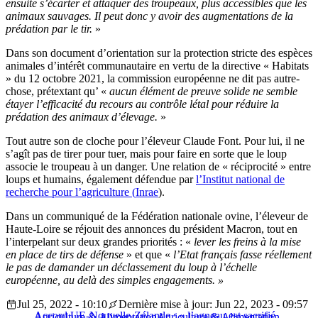
ensuite s’écarter et attaquer des troupeaux, plus accessibles que les
animaux sauvages.
Il peut donc y avoir des augmentations de la
prédation par le tir.
»
Dans son document d’orientation sur la protection stricte des espèces
animales d’intérêt communautaire en vertu de la directive « Habitats
» du 12 octobre 2021, la
commission européenne
ne dit pas autre-
chose, prétextant
qu’ «
aucun élément de preuve solide ne semble
étayer l’efficacité du recours au contrôle létal pour réduire la
prédation des animaux d’élevage.
»
Tout autre son de cloche pour l’éleveur Claude Font.
Pour lui, il ne
s’
agît
pas de tirer pour tuer, mais pour faire en sorte que le loup
associe le troupeau à un danger.
Une relation de « réciprocité » entre
loups et humains, également défendue par
l’Institut national de
recherche pour l’agriculture (
Inrae
)
.
Dans un communiqué de la Fédération nationale ovine, l’éleveur de
Haute-Loire se réjouit des annonces du président Macron, tout en
l’interpelant sur deux grandes priorités : «
lever les freins à la mise
en
place
de tirs de défense
»
et que
«
l’Etat français fasse réellement
le pas de
damander
un
déclassement
du loup à l’échelle
européenne,
au delà
des simples engagements. »
Jul 25, 2022 - 10:10
Dernière mise à jour: Jun 22, 2023 - 09:57
Accord UE-Nouvelle-Zélande : « l’agneau est sacrifié
Agriculture & Alimentation
Agriculture & Alimentation