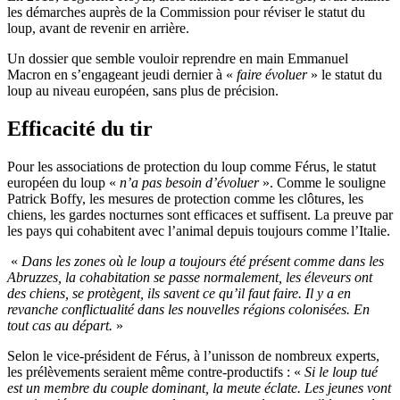
les démarches auprès de la Commission pour réviser le statut du
loup, avant de revenir en arrière.
Un dossier que semble vouloir reprendre en main Emmanuel
Macron en s’engageant jeudi dernier à «
faire évoluer
» le statut du
loup au niveau européen, sans plus de précision.
Efficacité du tir
Pour les associations de protection du loup comme Férus, le statut
européen du loup «
n’a pas besoin d’évoluer
». Comme le souligne
Patrick
Boffy, l
es mesures de protection comme les clôtures, les
chiens, les gardes nocturnes sont efficaces et suffisent.
La preuve par
les pays qui cohabitent avec l’animal depuis toujours comme l’Italie.
«
Dans les zones où le loup a toujours été présent comme dans les
Abruzzes, la cohabitation se passe normalement, les éleveurs ont
des chiens, se protègent, ils savent ce qu’il faut faire.
Il y a en
revanche conflictualité dans les nouvelles régions colonisées.
En
tout cas au départ.
»
Selon le vice-président de Férus, à l’unisson de nombreux experts,
les prélèvements seraient même contre-productifs :
«
Si le loup tué
est un membre du couple dominant, la meute éclate.
Les jeunes vont