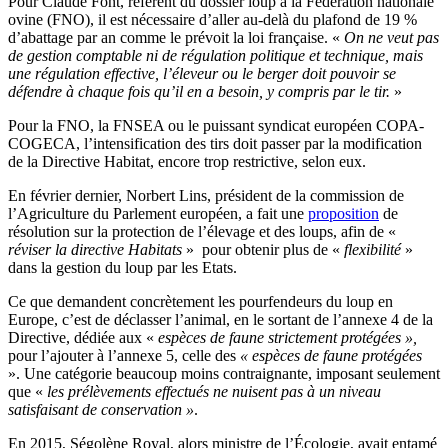
Pour Claude Font, référent du dossier loup à
la Fédération nationale
ovine
(
FNO
)
, il est nécessaire d’aller au-delà du plafond de 19 %
d’abattage par an comme le prévoit la loi française.
«
On
ne veut pas
de gestion comptable ni de régulation politique et technique, mais
une régulation effective, l’éleveur ou le berger doit pouvoir se
défendre à chaque fois qu’il en a besoin, y compris par le tir.
»
Pour la FNO, la FNSEA ou le puissant syndicat européen COPA-
COGECA,
l’intensification des tirs doit passer par la modification
de la Directive
Habitat, encore trop restrictive, selon eux.
En février dernier, Norbert Lins, président de la commission de
l’Agriculture du Parlement européen, a fait une
proposition
de
résolution sur la protection de l’élevage et des loups, afin de «
réviser la directive Habitats
»
pour obtenir plus de «
flexibilité
»
dans la gestion du loup par les Etats.
Ce que demandent concrètement les pourfendeurs du loup en
Europe, c’est de déclasser l’animal, en le sortant de l’annexe 4 de la
Directive, dédiée aux «
espèces de faune strictement protégées »,
pour l’ajouter à l’annexe 5, celle des
« espèces de faune protégées
».
Une catégorie beaucoup moins contraignante, imposant seulement
que «
les prélèvements effectués ne nuisent pas à un niveau
satisfaisant de conservation »
.
En 2015, Ségolène Royal, alors ministre de l’Écologie, avait entamé