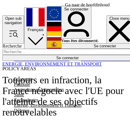
Ga naar de hoofdinhoud
Se connecter
Open sub
Close menu
English
navigation
Français
Deutsch
Vous êtes déconnecté.
Recherche
Se connecter
Español
Lumières éteintes
Se connecter
Rapporteur
Politique
Économie
Newsletters
Evénements
Em
ENERGIE, ENVIRONNEMENT ET TRANSPORT
POLICY AREAS
Toujours en infraction, la
Economie
Politique
France négocie avec l'UE pour
Agriculture et Alimentation
Santé
l'atteinte de ses objectifs
Technologies
Energie, Environnement et Transport
renouvelables
Défense