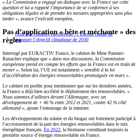
« La Commission a engagé un dialogue avec la France sur cette
question et lui a rappelé l’importance de se conformer à ses
obligations légales et de prendre les mesures appropriées sans plus
tarder »
, avance l’exécutif européen.
Pas d’application
« bête et méchante »
des
Cour des comptes européenne : l’Europe risque de
règles
manquer l’objectif climatique de 2030
Interrogé par EURACTIV France, le cabinet de Mme Pannier-
Runacher explique que
« dans nos discussions, la Commission
européenne prend en compte les efforts que la France est en train de
mener »
. Selon lui, l’UE est notamment
«
sensible à la
loi
d’accélération des énergies renouvelables
promulguée en mars »
.
Le cabinet en profite pour mentionner que su
r les dernières années,
la France a déjà bien accéléré le déploiement des renouvelables.
«
Nous sommes d’ailleurs devant l’Allemagne, avec un
développement de + 46 % entre 2012 et 2021, contre 42 % côté
allemand »
, ajoute l’entourage de la ministre.
Les développements du solaire et du biogaz ont fortement participé à
l’accroissement de la part des énergies renouvelables dans le mix
énergétique français.
En 2022
, la biomasse constituait toujours la
première source d’énergie renouvelable en France.