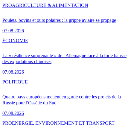
PRO
AGRICULTURE & ALIMENTATION
Poulets, bovins et ours polaires : la grippe aviaire se propage
07.08.2026
ÉCONOMIE
La « résilience surprenante » de l'Allemagne face à la forte hausse
des exportations chinoises
07.08.2026
POLITIQUE
Quatre pays européens mettent en garde contre les projets de la
Russie pour l'Ossétie du Sud
07.08.2026
PRO
ENERGIE, ENVIRONNEMENT ET TRANSPORT