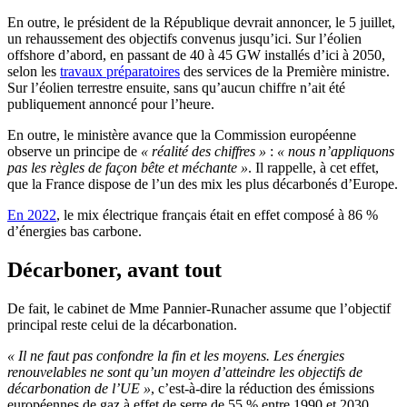
En outre, le président de la République devrait annoncer, le 5 juillet,
un rehaussement des objectifs convenus jusqu’ici. Sur l’éolien
offshore d’abord, en passant de 40 à 45 GW installés d’ici à 2050,
selon les
travaux préparatoires
des services de la Première ministre.
Sur l’éolien terrestre ensuite, sans qu’aucun chiffre n’ait été
publiquement annoncé pour l’heure.
En outre, le ministère avance que la Commission européenne
observe un principe de
« réalité des chiffres »
:
« nous n’appliquons
pas les règles de façon bête et méchante »
. Il rappelle, à cet effet,
que la France dispose de l’un des mix les plus décarbonés d’Europe.
En 2022
, le mix électrique français était en effet composé à 86 %
d’énergies bas carbone.
Décarboner, avant tout
De fait, le cabinet de Mme Pannier-Runacher assume que l’objectif
principal reste celui de la décarbonation.
« Il ne faut pas confondre la fin et les moyens. Les énergies
renouvelables ne sont qu’un moyen d’atteindre les objectifs de
décarbonation de l’UE »
, c’est-à-dire la réduction des émissions
européennes de gaz à effet de serre de 55 % entre 1990 et 2030,