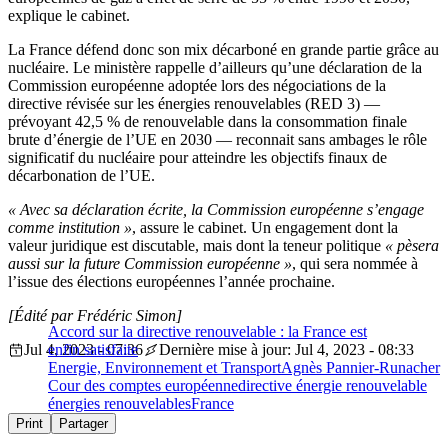
explique le cabinet.
La France défend donc son mix décarboné en grande partie grâce au
nucléaire.
Le ministère rappelle d’ailleurs qu’une déclaration de la
Commission européenne
adoptée lors des négociations de la
directive révisée sur les énergies renouvelables
(RED 3)
—
prévoyant 42,5 % de renouvelable dans la consommation finale
brute d’énergie de l’UE en 2030 —
reconnait sans ambages le rôle
significatif du nucléaire pour atteindre les objectifs finaux de
décarbonation de l’UE.
« Avec sa déclaration écrite, la Commission européenne s’engage
comme institution »
, assure le cabinet. Un engagement dont la
valeur juridique est discutable, mais dont la teneur politique
« pèsera
aussi sur la future Commission européenne »
, qui sera nommée à
l’issue des élections européennes l’année prochaine.
[Édité par Frédéric Simon]
Accord sur la directive renouvelable : la France est
Jul 4, 2023 - 07:36
enfin satisfaite
Dernière mise à jour: Jul 4, 2023 - 08:33
Energie, Environnement et Transport
Agnès Pannier-Runacher
Cour des comptes européenne
directive énergie renouvelable
énergies renouvelables
France
Print
Partager