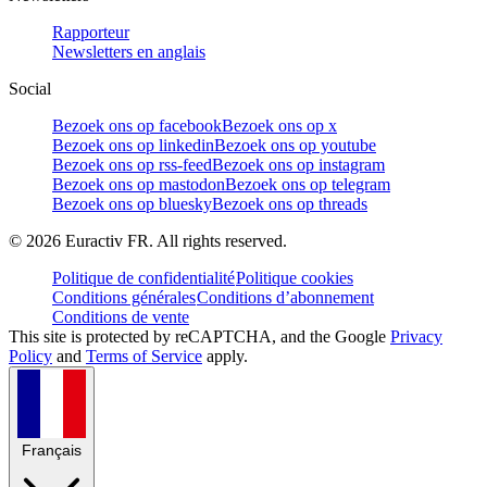
Rapporteur
Newsletters en anglais
Social
Bezoek ons op facebook
Bezoek ons op x
Bezoek ons op linkedin
Bezoek ons op youtube
Bezoek ons op rss-feed
Bezoek ons op instagram
Bezoek ons op mastodon
Bezoek ons op telegram
Bezoek ons op bluesky
Bezoek ons op threads
©
2026
Euractiv FR. All rights reserved.
Politique de confidentialité
Politique cookies
Conditions générales
Conditions d’abonnement
Conditions de vente
This site is protected by reCAPTCHA, and the Google
Privacy
Policy
and
Terms of Service
apply.
Français