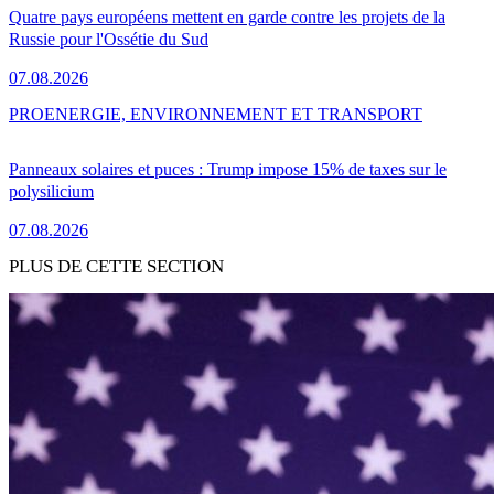
Quatre pays européens mettent en garde contre les projets de la
Russie pour l'Ossétie du Sud
07.08.2026
PRO
ENERGIE, ENVIRONNEMENT ET TRANSPORT
Panneaux solaires et puces : Trump impose 15% de taxes sur le
polysilicium
07.08.2026
PLUS DE CETTE SECTION