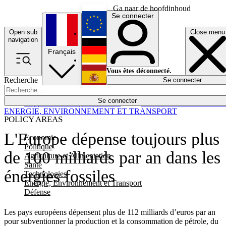
Ga naar de hoofdinhoud
Se connecter
Open sub
Close menu
English
navigation
Français
Deutsch
Vous êtes déconnecté.
Recherche
Se connecter
Español
Lumières éteintes
Se connecter
Rapporteur
Politique
Économie
Newsletters
Evénements
Em
ENERGIE, ENVIRONNEMENT ET TRANSPORT
POLICY AREAS
L'Europe dépense toujours plus
Economie
Politique
de 100 milliards par an dans les
Agriculture et Alimentation
Santé
énergies fossiles
Technologies
Energie, Environnement et Transport
Défense
Les pays européens dépensent plus de 112 milliards d’euros par an
pour subventionner la production et la consommation de pétrole, du