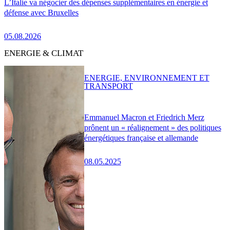
L’Italie va négocier des dépenses supplémentaires en énergie et
défense avec Bruxelles
05.08.2026
ENERGIE & CLIMAT
ENERGIE, ENVIRONNEMENT ET
TRANSPORT
Emmanuel Macron et Friedrich Merz
prônent un « réalignement » des politiques
énergétiques française et allemande
08.05.2025