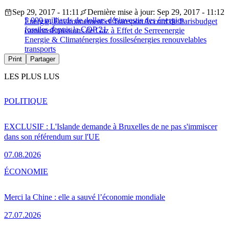
Sep 29, 2017 - 11:11
Dernière mise à jour: Sep 29, 2017 - 11:12
5 000 milliards de dollars désinvestis des énergies
Energie, Environnement et Transport
Accord de Paris
budget
fossiles depuis la COP 21
camions
Émissions de Gaz à Effet de Serre
energie
Energie & Climat
énergies fossiles
énergies renouvelables
transports
Print
Partager
LES PLUS LUS
POLITIQUE
EXCLUSIF : L'Islande demande à Bruxelles de ne pas s'immiscer
dans son référendum sur l'UE
07.08.2026
ÉCONOMIE
Merci la Chine : elle a sauvé l’économie mondiale
27.07.2026