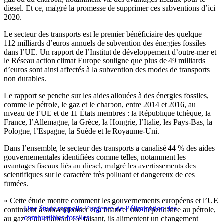
diesel. Et ce, malgré la promesse de supprimer ces subventions d’ici
2020.
Le secteur des transports est le premier bénéficiaire des quelque
112 milliards d’euros annuels de subvention des énergies fossiles
dans l’UE. Un rapport de l’Institut de développement d’outre-mer et
le Réseau action climat Europe souligne que plus de 49 milliards
d’euros sont ainsi affectés à la subvention des modes de transports
non durables.
Le rapport se penche sur les aides allouées à des énergies fossiles,
comme le pétrole, le gaz et le charbon, entre 2014 et 2016, au
niveau de l’UE et de 11 États membres : la République tchèque, la
France, l’Allemagne, la Grèce, la Hongrie, l’Italie, les Pays-Bas, la
Pologne, l’Espagne, la Suède et le Royaume-Uni.
Dans l’ensemble, le secteur des transports a canalisé 44 % des aides
gouvernementales identifiées comme telles, notamment les
avantages fiscaux liés au diesel, malgré les avertissements des
scientifiques sur le caractère très polluant et dangereux de ces
fumées.
« Cette étude montre comment les gouvernements européens et l’UE
Une étude rappelle l’urgence de l’élimination des
continuent à subventionner et à financer une dépendance au pétrole,
combustibles fossiles
au gaz et au charbon. Ce faisant, ils alimentent un changement