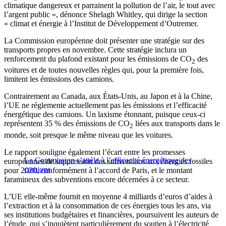
climatique dangereux et parrainent la pollution de l’air, le tout avec
l’argent public », dénonce Shelagh Whitley, qui dirige la section
« climat et énergie à l’Institut de Développement d’Outremer.
La Commission européenne doit présenter une stratégie sur des
transports propres en novembre. Cette stratégie inclura un
renforcement du plafond existant pour les émissions de CO
des
2
voitures et de toutes nouvelles règles qui, pour la première fois,
limitent les émissions des camions.
Contrairement au Canada, aux États-Unis, au Japon et à la Chine,
l’UE ne réglemente actuellement pas les émissions et l’efficacité
énergétique des camions. Un laxisme étonnant, puisque ceux-ci
représentent 35 % des émissions de CO
liées aux transports dans le
2
monde, soit presque le même niveau que les voitures.
Le rapport souligne également l’écart entre les promesses
La Commission s’attèle à l’efficacité énergétique des
européennes de suppression des subventions aux énergies fossiles
camions
pour 2020, conformément à l’accord de Paris, et le montant
faramineux des subventions encore décernées à ce secteur.
L’UE elle-même fournit en moyenne 4 milliards d’euros d’aides à
l’extraction et à la consommation de ces énergies tous les ans, via
ses institutions budgétaires et financières, poursuivent les auteurs de
l’étude, qui s’inquiètent particulièrement du soutien à l’électricité