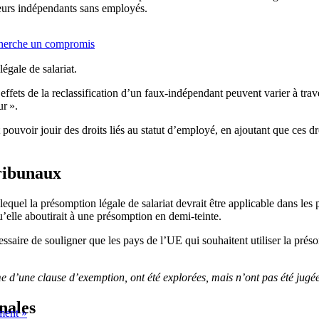
lleurs indépendants sans employés.
 cherche un compromis
égale de salariat.
s effets de la reclassification d’un faux-indépendant peuvent varier à tr
ur ».
t pouvoir jouir des droits liés au statut d’employé, en ajoutant que ces d
tribunaux
quel la présomption légale de salariat devrait être applicable dans les pr
u’elle aboutirait à une présomption en demi-teinte.
ssaire de souligner que les pays de l’UE qui souhaitent utiliser la
préso
me d’une clause d’exemption, ont été explorées, mais n’ont pas été jugé
nales
ement »