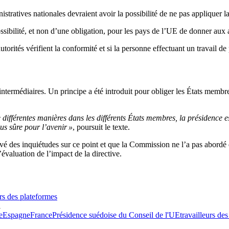
istratives nationales devraient avoir la possibilité de ne pas appliquer l
ossibilité, et non d’une obligation, pour les pays de l’UE de donner aux a
utorités vérifient la conformité et si la personne effectuant un travail d
ntermédiaires. Un principe a été introduit pour obliger les États membres
 différentes manières dans les différents États membres, la présidence e
us sûre pour l’avenir »
, poursuit le texte.
es inquiétudes sur ce point et que la Commission ne l’a pas abordé dans 
évaluation de l’impact de la directive.
urs des plateformes
1
e
Espagne
France
Présidence suédoise du Conseil de l'UE
travailleurs de