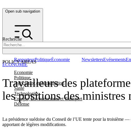
Open sub navigation
Recherche
Rapporteur
Politique
Économie
Newsletters
Evénements
Em
POLICY AREAS
ÉCONOMIE
Economie
Politique
Travailleurs des plateforme
Agriculture et Alimentation
Santé
les positions des ministres
Technologies
Energie, Environnement et Transport
Défense
La présidence suédoise du Conseil de l’UE tente pour la troisième — e
apportant de légères modifications.