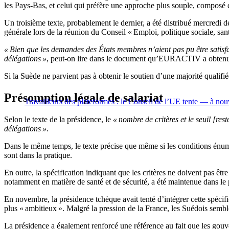
les Pays-Bas, et celui qui préfère une approche plus souple, composé d
Un troisième texte, probablement le dernier, a été distribué mercredi 
générale lors de la réunion du Conseil « Emploi, politique sociale, sa
« Bien que les demandes des États membres n’aient pas pu être satisfa
délégations »
, peut-on lire dans le document qu’EURACTIV a obten
Si la Suède ne parvient pas à obtenir le soutien d’une majorité qualifié
Présomption légale de salariat
Travailleurs des plateformes : le Conseil de l’UE tente — à n
Selon le texte de la présidence, le
« nombre de critères et le seuil [res
délégations »
.
Dans le même temps, le texte précise que même si les conditions énumér
sont dans la pratique.
En outre, la spécification indiquant que les critères ne doivent pas êt
notamment en matière de santé et de sécurité, a été maintenue dans le 
En novembre, la présidence tchèque avait tenté d’intégrer cette spécific
plus « ambitieux ». Malgré la pression de la France, les Suédois sembl
La présidence a également renforcé une référence au fait que les gouv