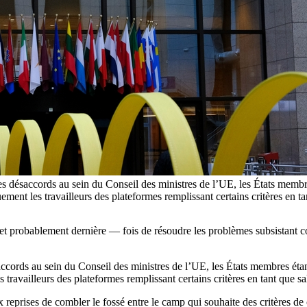
 des désaccords au sein du Conseil des ministres de l’UE, les États memb
tiquement les travailleurs des plateformes remplissant certains critère
t probablement dernière — fois de résoudre les problèmes subsistant con
saccords au sein du Conseil des ministres de l’UE, les États membres éta
 travailleurs des plateformes remplissant certains critères en tant que sal
 reprises de combler le fossé entre le camp qui souhaite des critères de