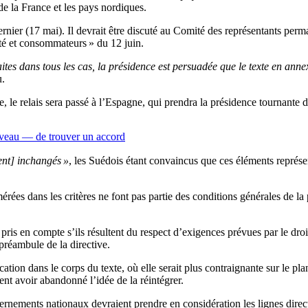
e la France et les pays nordiques.
dernier (17 mai). Il devrait être discuté au Comité des représentants p
nté et consommateurs » du 12 juin.
ites dans tous les cas, la présidence est persuadée que le texte en ann
u.
e, le relais sera passé à l’Espagne, qui prendra la présidence tournante d
ouveau — de trouver un accord
tent] inchangés »
, les Suédois étant convaincus que ces éléments représ
ées dans les critères ne font pas partie des conditions générales de la 
re pris en compte s’ils résultent du respect d’exigences prévues par le d
préambule de la directive.
ation dans le corps du texte, où elle serait plus contraignante sur le pla
ent avoir abandonné l’idée de la réintégrer.
ernements nationaux devraient prendre en considération les lignes direc