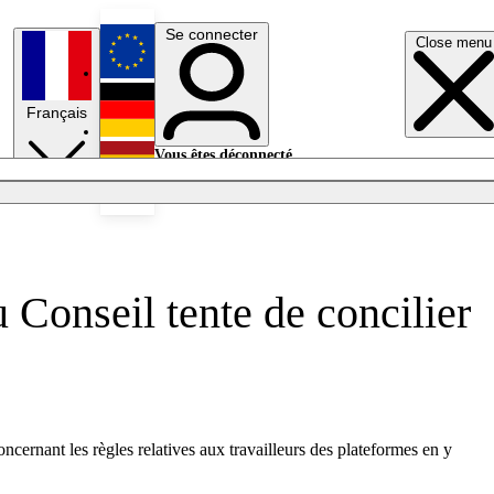
Se connecter
Close menu
English
Français
Deutsch
Vous êtes déconnecté.
Se connecter
Español
Lumières éteintes
 Conseil tente de concilier
cernant les règles relatives aux travailleurs des plateformes en y