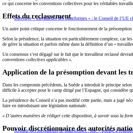
ce qui concerne les conventions collectives pour les véritables travai
Effets du reclassement
Directive « travailleurs des plateformes » : le Conseil de l’UE
Un autre point critique concerne le fonctionnement de la présomption l
Selon la présidence, la situation est particulièrement complexe, car le
de gérer la situation et parfois même dans la définition d’un « travaille
Un consensus s’est dégagé sur le fait que le travailleur reclassé devrai
conventions collectives applicables »
.
Application de la présomption devant les 
Dans les compromis précédents, la Suède a introduit le principe selon le
difficile à accepter pour le camp dirigé par l’Espagne, qui considère q
La présidence du Conseil n’a pas modifié cette partie, mais a jugé néce
faire en introduisant une législation nationale.
« D’autres manières de rédiger cette disposition, à savoir sous la for
Pouvoir discrétionnaire des autorités natio
Retraite des travailleurs de plateformes : une « bombe à retard