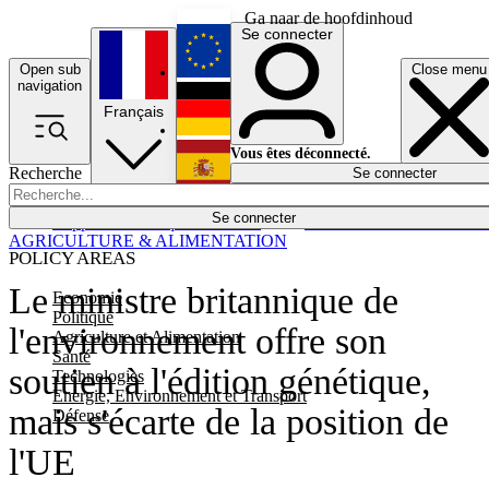
Ga naar de hoofdinhoud
Se connecter
Open sub
Close menu
English
navigation
Français
Deutsch
Vous êtes déconnecté.
Recherche
Se connecter
Español
Lumières éteintes
Se connecter
Rapporteur
Politique
Économie
Newsletters
Evénements
Em
AGRICULTURE & ALIMENTATION
POLICY AREAS
Le ministre britannique de
Economie
Politique
l'environnement offre son
Agriculture et Alimentation
Santé
soutien à l'édition génétique,
Technologies
Energie, Environnement et Transport
mais s'écarte de la position de
Défense
l'UE