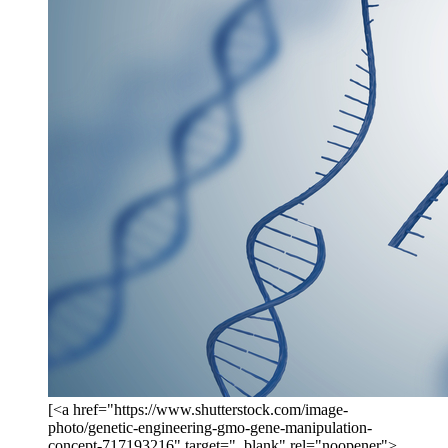
[<a href="https://www.shutterstock.com/image-
photo/genetic-engineering-gmo-gene-manipulation-
concept-717193216" target="_blank" rel="noopener">