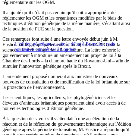
réglementaire sur les OGM.
Il a ajouté qu’il n’était pas certain qu’il soit « approprié » de
réglementer les OGM et les organismes modifiés par le biais de
techniques d’édition génétique de la même manière, s’écartant ainsi
de la position de l’UE sur la question.
Ces remarques font suite à une lettre envoyée début juin à M.
L’édition génétique suscite le débat à Bruxelles, mais
Eustice par le groupe parlementaire multipartite (APPG) sur la
pourrait se concrétiser à Londres
science et la technologie dans l’agriculture. La lettre exhorte le
gouvernement à introduire un amendement au projet de loi à la
Chambre des Lords – la chambre haute du Royaume-Uni – afin de
stimuler l’innovation génétique après le Brexit.
L’amendement proposé donnerait aux ministres de nouveaux
pouvoirs de consultation et de modification de la loi britannique sur
la protection de l’environnement.
Les scientifiques, les agriculteurs, les phytogénéticiens et les
éleveurs d’animaux britanniques pourraient ainsi avoir accès à de
nouvelles technologies d’édition génétique.
À la question de savoir s’il s’attendait à une accélération de la
réaction et de la réflexion du gouvernement britannique sur l’édition
génétique après la période de transition, M. Eustice a répondu qu’il
y avait « un certain nombre de domaines » où il estime « que