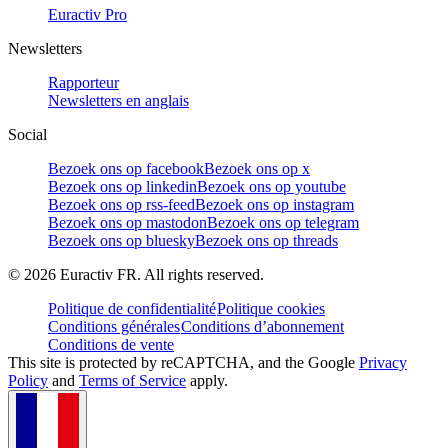
Euractiv Pro
Newsletters
Rapporteur
Newsletters en anglais
Social
Bezoek ons op facebook
Bezoek ons op x
Bezoek ons op linkedin
Bezoek ons op youtube
Bezoek ons op rss-feed
Bezoek ons op instagram
Bezoek ons op mastodon
Bezoek ons op telegram
Bezoek ons op bluesky
Bezoek ons op threads
©
2026
Euractiv FR. All rights reserved.
Politique de confidentialité
Politique cookies
Conditions générales
Conditions d’abonnement
Conditions de vente
This site is protected by reCAPTCHA, and the Google
Privacy
Policy
and
Terms of Service
apply.