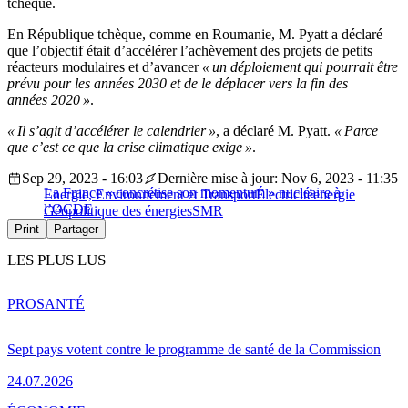
tchèque.
En République tchèque, comme en Roumanie, M. Pyatt a déclaré
que l’objectif était d’accélérer l’achèvement des projets de petits
réacteurs modulaires et d’avancer
« un déploiement qui pourrait être
prévu pour les années 2030 et de le déplacer vers la fin des
années 2020 »
.
« Il s’agit d’accélérer le calendrier »
, a déclaré M. Pyatt.
« Parce
que c’est ce que la crise climatique exige »
.
Sep 29, 2023 - 16:03
Dernière mise à jour: Nov 6, 2023 - 11:35
La France « concrétise son momentum » nucléaire à
Energie, Environnement et Transport
Électricité
energie
l’OCDE
Géopolitique des énergies
SMR
Print
Partager
LES PLUS LUS
PRO
SANTÉ
Sept pays votent contre le programme de santé de la Commission
24.07.2026