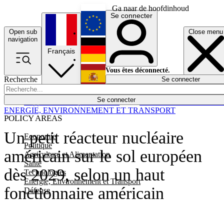
Ga naar de hoofdinhoud
Se connecter
Open sub
Close menu
English
navigation
Français
Deutsch
Vous êtes déconnecté.
Recherche
Se connecter
Español
Lumières éteintes
Se connecter
Rapporteur
Politique
Économie
Newsletters
Evénements
Em
ENERGIE, ENVIRONNEMENT ET TRANSPORT
POLICY AREAS
Un petit réacteur nucléaire
Economie
Politique
américain sur le sol européen
Agriculture et Alimentation
Santé
dès 2029, selon un haut
Technologies
Energie, Environnement et Transport
fonctionnaire américain
Défense