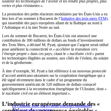
soutenir les technologies de l’avenir et les rendre plus propres, plus
vertes et plus résistantes »
.
La promotion des petits réacteurs modulaires par les États-Unis a eu
lieu lors d’un sommet à Bucarest de l’
Initiative des trois mers (ITM)
,
qui rassemble des pays européens allant de la Baltique au nord à
l’Adriatique et à la mer Noire au sud.
Lors du sommet de Bucarest, les États-Unis ont annoncé une
contribution de 300 millions de dollars au fonds d’investissement
des Trois Mers, a déclaré M. Pyatt, ajoutant que l’argent serait utilisé
pour améliorer la connectivité et
« accélérer la transition vers
l’énergie propre »
dans ces pays, citant le
« nucléaire civil »
parmi
les technologies éligibles au soutien, aux côtés de l’éolien, du solaire
et de la géothermie.
À titre d’exemple, M. Pyatt a fait référence à un nouveau protocole
d’accord américano-ukrainien sur la coopération énergétique qui a
été signé récemment dans le cadre d’un programme du
gouvernement américain de 520 millions de dollars consacré
spécifiquement à la reconstruction énergétique de l’Ukraine, dont
«
le nucléaire civil est un élément important »
.
L’industrie européenne demande des
«
La Finlande mise sur les petits réacteurs modulaires
conditions de concurrence équitables »
pour sa stratégie nucléaire