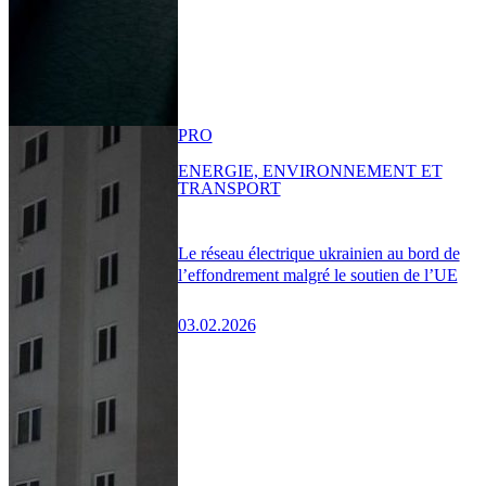
PRO
ENERGIE, ENVIRONNEMENT ET
TRANSPORT
Le réseau électrique ukrainien au bord de
l’effondrement malgré le soutien de l’UE
03.02.2026