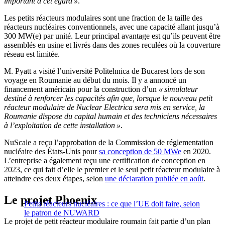
important à cet égard »
.
Les petits réacteurs modulaires sont une fraction de la taille des
réacteurs nucléaires conventionnels, avec une capacité allant jusqu’à
300 MW(e) par unité. Leur principal avantage est qu’ils peuvent être
assemblés en usine et livrés dans des zones reculées où la couverture
réseau est limitée.
M. Pyatt a visité l’université Politehnica de Bucarest lors de son
voyage en Roumanie au début du mois. Il y a annoncé un
financement américain pour la construction d’un
« simulateur
destiné à renforcer les capacités afin que, lorsque le nouveau petit
réacteur modulaire de Nuclear Electrica sera mis en service, la
Roumanie dispose du capital humain et des techniciens nécessaires
à l’exploitation de cette installation »
.
NuScale a reçu l’approbation de la Commission de réglementation
nucléaire des États-Unis pour
sa conception de 50 MWe
en 2020.
L’entreprise a également reçu une certification de conception en
2023, ce qui fait d’elle le premier et le seul petit réacteur modulaire à
atteindre ces deux étapes, selon
une déclaration publiée en août
.
Le projet Phoenix
Petits réacteurs nucléaires : ce que l’UE doit faire, selon
le patron de NUWARD
Le projet de petit réacteur modulaire roumain fait partie d’un plan