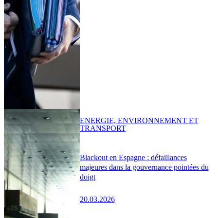
ENERGIE, ENVIRONNEMENT ET
TRANSPORT
Blackout en Espagne : défaillances
majeures dans la gouvernance pointées du
doigt
20.03.2026