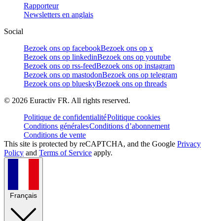
Rapporteur
Newsletters en anglais
Social
Bezoek ons op facebook
Bezoek ons op x
Bezoek ons op linkedin
Bezoek ons op youtube
Bezoek ons op rss-feed
Bezoek ons op instagram
Bezoek ons op mastodon
Bezoek ons op telegram
Bezoek ons op bluesky
Bezoek ons op threads
©
2026
Euractiv FR. All rights reserved.
Politique de confidentialité
Politique cookies
Conditions générales
Conditions d’abonnement
Conditions de vente
This site is protected by reCAPTCHA, and the Google
Privacy
Policy
and
Terms of Service
apply.
Français