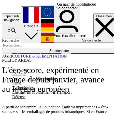
Ga naar de hoofdinhoud
Se connecter
Open sub
Close menu
English
navigation
Français
Deutsch
Vous êtes déconnecté.
Recherche
Se connecter
Español
Lumières éteintes
Se connecter
Rapporteur
Politique
Économie
Newsletters
Evénements
Em
AGRICULTURE & ALIMENTATION
POLICY AREAS
L'éco-score, expérimenté en
Economie
Politique
France depuis janvier, avance
Agriculture et Alimentation
Santé
au niveau européen
Technologies
Energie, Environnement et Transport
Défense
A partir de septembre, la Foundation Earth va imprimer des « éco-
scores » sur les emballages de produits britanniques. Si en France,