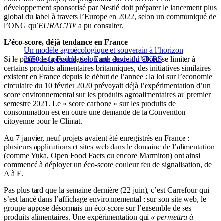
développement sponsorisé par Nestlé doit préparer le lancement plus
global du label à travers l’Europe en 2022, selon un communiqué de
l’ONG qu’
EURACTIV
a pu consulter.
L’éco-score, déjà tendance en France
Un modèle agroécologique et souverain à l’horizon
Si le projet de la Foundation Earth devrait d’abord se limiter à
2050 est possible, selon une étude du CNRS
certains produits alimentaires britanniques, des initiatives similaires
existent en France depuis le début de l’année : la loi sur l’économie
circulaire du 10 février 2020 prévoyait déjà l’expérimentation d’un
score environnemental sur les produits agroalimentaires au premier
semestre 2021. Le « score carbone » sur les produits de
consommation est en outre une demande de la Convention
citoyenne pour le Climat.
Au 7 janvier, neuf projets avaient été enregistrés en France :
plusieurs applications et sites web dans le domaine de l’alimentation
(comme Yuka, Open Food Facts ou encore Marmiton) ont ainsi
commencé à déployer un éco-score couleur feu de signalisation, de
A à E.
Pas plus tard que la semaine dernière (22 juin), c’est Carrefour qui
s’est lancé dans l’affichage environnemental : sur son site web, le
groupe appose désormais un éco-score sur l’ensemble de ses
produits alimentaires. Une expérimentation qui
« permettra à