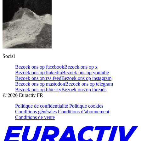
Social
Bezoek ons op facebook
Bezoek ons op x
Bezoek ons op linkedin
Bezoek ons op youtube
Bezoek ons op rss-feed
Bezoek ons op instagram
Bezoek ons op mastodon
Bezoek ons op telegram
Bezoek ons op bluesky
Bezoek ons op threads
©
2026
Euractiv FR
Politique de confidentialité
Politique cookies
Conditions générales
Conditions d’abonnement
Conditions de vente