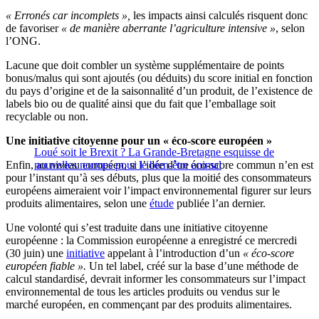
« Erronés car incomplets »,
les impacts ainsi calculés risquent donc
de favoriser
« de manière aberrante l’agriculture intensive »
, selon
l’ONG.
Lacune que doit combler un système supplémentaire de points
bonus/malus qui sont ajoutés (ou déduits) du score initial en fonction
du pays d’origine et de la saisonnalité d’un produit, de l’existence de
labels bio ou de qualité ainsi que du fait que l’emballage soit
recyclable ou non.
Une initiative citoyenne pour un « éco-score européen »
Loué soit le Brexit ? La Grande-Bretagne esquisse de
Enfin, au niveau européen, si l’idée d’un éco-score commun n’en est
nouvelles normes pour le bien-être animal
pour l’instant qu’à ses débuts, plus que la moitié des consommateurs
européens aimeraient voir l’impact environnemental figurer sur leurs
produits alimentaires, selon une
étude
publiée l’an dernier.
Une volonté qui s’est traduite dans une initiative citoyenne
européenne : la Commission européenne a enregistré ce mercredi
(30 juin) une
initiative
appelant à l’introduction d’un
« éco-score
européen fiable ».
Un tel label, créé sur la base d’une méthode de
calcul standardisé, devrait informer les consommateurs sur l’impact
environnemental de tous les articles produits ou vendus sur le
marché européen, en commençant par des produits alimentaires.