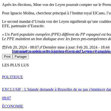
Après les élections, Mme von der Leyen pourrait compter sur le Premi
Pour Ignacio Molina, chercheur principal à l’Institut royal ElCano, 
Le second mandat d’Ursula von der Leyen signifierait qu’une coalition
EFE, partenaire d’Euractiv.
« Un Parti populaire européen (PPE) différent du PP espagnol est bon 
Le PPE maintient un bon dialogue avec les forces pro-européennes d
Feb 20, 2024 - 08:07
Dernière mise à jour: Feb 20, 2024 - 18:44
Une relation solide entre Sánchez et von der Leyen est cruciale 
Politique
Commission Européenne
Élections
Élections Européen
Print
Partager
LES PLUS LUS
POLITIQUE
EXCLUSIF : L'Islande demande à Bruxelles de ne pas s'immiscer dan
09:07
ÉCONOMIE