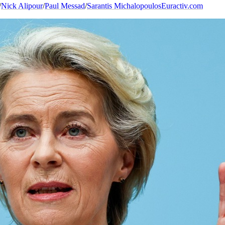
/
Nick Alipour
/
Paul Messad
/
Sarantis Michalopoulos
Euractiv.com