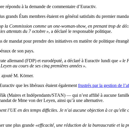
ncore répondu à la demande de commentaire d’Euractiv.
lus grands États membres étaient en général satisfaits du premier manda
re trop la Commission comme un one-woman-show, en prenant trop de déci
es attentats du 7 octobre »
, a déclaré le responsable politique.
as de mandat pour prendre des initiatives en matière de politique étrangè
béraux de son pays.
rate allemand (FDP) et eurodéputé, a déclaré à Euractiv lundi que
« le 
r Leyen au cours de ses cinq premières années ».
a ajouté M. Körner.
uractiv que les libéraux étaient également
frustrés par la gestion de l’
vořák (Maires et Indépendants/STAN) — qui n’est affilié à aucune famil
mandat de Mme von der Leyen, ainsi qu’à une alternative.
 l’UE en des temps difficiles. Je n’ai aucune objection à ce qu’elle con
»
iser une plus grande
«efficacité, une réduction de la bureaucratie et la p