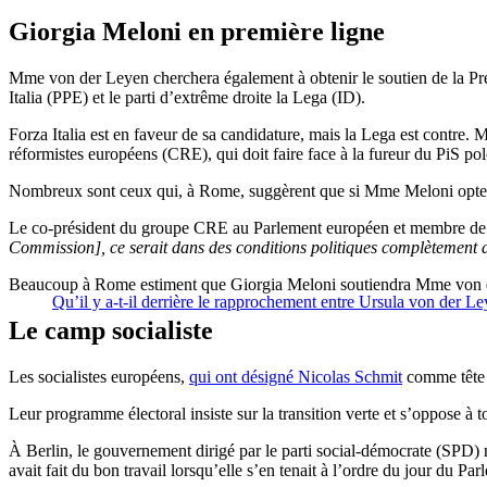
Giorgia Meloni en première ligne
Mme von der Leyen cherchera également à obtenir le soutien de la Prem
Italia (PPE) et le parti d’extrême droite la Lega (ID).
Forza Italia est en faveur de sa candidature, mais la Lega est contre.
réformistes européens (CRE), qui doit faire face à la fureur du PiS p
Nombreux sont ceux qui, à Rome, suggèrent que si Mme Meloni opte p
Le co-président du groupe CRE au Parlement européen et membre de Fr
Commission], ce serait dans des conditions politiques complètement dif
Beaucoup à Rome estiment que Giorgia Meloni soutiendra Mme von der 
Qu’il y a-t-il derrière le rapprochement entre Ursula von der L
Le camp socialiste
Les socialistes européens,
qui ont désigné Nicolas Schmit
comme tête d
Leur programme électoral insiste sur la transition verte et s’oppose à 
À Berlin, le gouvernement dirigé par le parti social-démocrate (SPD) n
avait fait du bon travail lorsqu’elle s’en tenait à l’ordre du jour du Pa