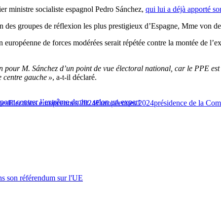
er ministre socialiste espagnol Pedro Sánchez,
qui lui a déjà apporté so
l’un des groupes de réflexion les plus prestigieux d’Espagne, Mme von 
 européenne de forces modérées serait répétée contre la montée de l’ex
pour M. Sánchez d’un point de vue électoral national, car le PPE est rét
e centre gauche »
, a-t-il déclaré.
pour contrer l’extrême droite, selon un expert
nes
Elections européennes 2024
Européennes 2024
présidence de la Co
s son référendum sur l'UE