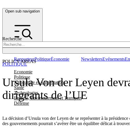
Open sub navigation
Recherche
Rapporteur
Politique
Économie
Newsletters
Evénements
Em
POLICY AREAS
POLITIQUE
Economie
Politique
Ursula Von der Leyen devra 
Agriculture et Alimentation
Santé
dirigeants de l’UE
Technologies
Energie, Environnement et Transport
Défense
La décision d’Ursula von der Leyen de se représenter à la présidence d
des gouvernements pourrait s’avérer être un équilibre délicat à trouver