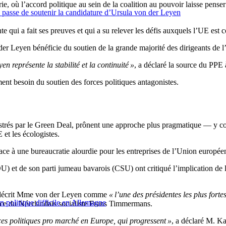
ie, où l’accord politique au sein de la coalition au pouvoir laisse pe
 passe de soutenir la candidature d’Ursula von der Leyen
qui a fait ses preuves et qui a su relever les défis auxquels l’UE est c
 Leyen bénéficie du soutien de la grande majorité des dirigeants de l’U
n représente la stabilité et la continuité »
, a déclaré la source du PPE 
nt besoin du soutien des forces politiques antagonistes.
rustrés par le Green Deal, prônent une approche plus pragmatique — y com
 et les écologistes.
ace à une bureaucratie alourdie pour les entreprises de l’Union europée
et de son parti jumeau bavarois (CSU) ont critiqué l’implication de l
 décrit Mme von der Leyen comme
« l’une des présidentes les plus fort
n politique difficile en Allemagne
nce du Néerlandais socialiste Frans Timmermans.
rces politiques pro marché en Europe, qui progressent »
, a déclaré M. K