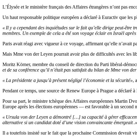
L’Élysée et le ministère français des Affaires étrangères n’ont pas e
Un haut responsable politique européen a déclaré à Euractiv que les p
« Il y a cependant des inquiétudes sur le fait qu’elle dirige peut-êt
membres. Un exemple de cela a été son voyage éclair en Israël après l
Paris avait réagi avec vigueur à ce voyage, affirmant qu’elle n’avait p
Mais Mme von der Leyen pourrait avoir plus de difficultés avec les li
Moritz Körner, membre du conseil de direction du Parti libéral-démoc
et de sa conférence qu’il n’était pas satisfait du bilan de Mme von de
« La présidente a jusqu’à présent négligé l’économie et la sécurité»
, 
Pendant ce temps, une source de Renew Europe à Prague a déclaré à E
Pour sa part, le ministre tchèque des Affaires européennes Martin D
Europe après les élections européennes — est favorable à un second 
« Ursula von der Leyen a démontré […] sa capacité à gérer efficacement
alternative si un candidat doté d’une vision convaincante émergeait .
Il a toutefois insisté sur le fait que la prochaine Commission devrait v