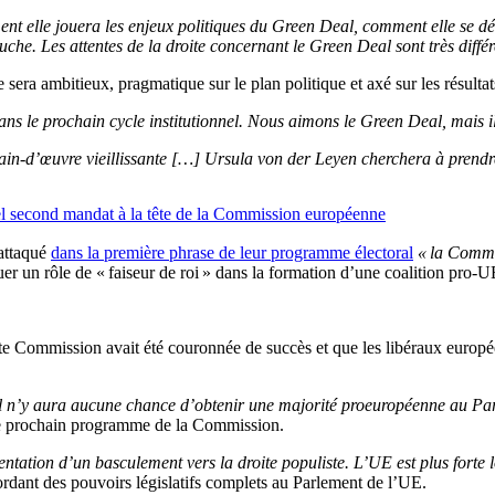
t elle jouera les enjeux politiques du Green Deal, comment elle se d
he. Les attentes de la droite concernant le Green Deal sont très différ
era ambitieux, pragmatique sur le plan politique et axé sur les résultat
ans le prochain cycle institutionnel. Nous aimons le Green Deal, mais il 
 main-d’œuvre vieillissante […] Ursula von der Leyen cherchera à pren
el second mandat à la tête de la Commission européenne
 attaqué
dans la première phrase de leur programme électoral
« la Commi
 un rôle de « faiseur de roi » dans la formation d’une coalition pro-U
 Commission avait été couronnée de succès et que les libéraux européens
t. Il n’y aura aucune chance d’obtenir une majorité proeuropéenne au 
s le prochain programme de la Commission.
tation d’un basculement vers la droite populiste. L’UE est plus forte lo
ordant des pouvoirs législatifs complets au Parlement de l’UE.