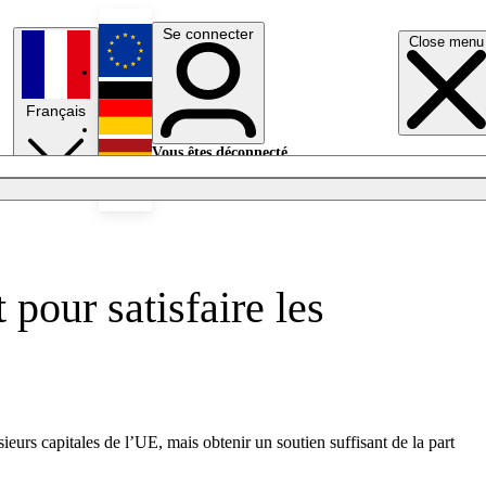
Se connecter
Close menu
English
Français
Deutsch
Vous êtes déconnecté.
Se connecter
Español
Lumières éteintes
pour satisfaire les
eurs capitales de l’UE, mais obtenir un soutien suffisant de la part