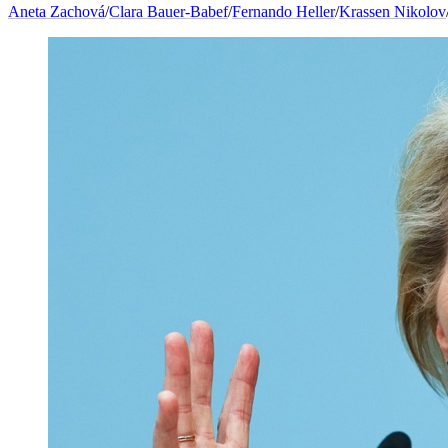
Aneta Zachová
/
Clara Bauer-Babef
/
Fernando Heller
/
Krassen Nikolov