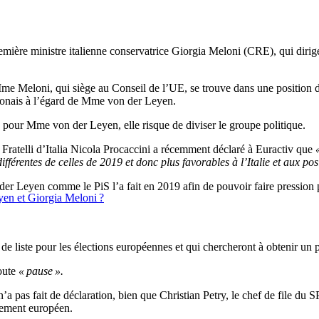
ière ministre italienne conservatrice Giorgia Meloni (CRE), qui dirige
 Mme Meloni, qui siège au Conseil de l’UE, se trouve dans une position 
olonais à l’égard de Mme von der Leyen.
our Mme von der Leyen, elle risque de diviser le groupe politique.
atelli d’Italia Nicola Procaccini a récemment déclaré à Euractiv que
férentes de celles de 2019 et donc plus favorables à l’Italie et aux po
Leyen comme le PiS l’a fait en 2019 afin de pouvoir faire pression p
eyen et Giorgia Meloni ?
e liste pour les élections européennes et qui chercheront à obtenir un 
toute
« pause ».
’a pas fait de déclaration, bien que Christian Petry, le chef de file d
rlement européen.