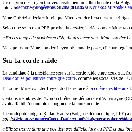
Ursula von der Leyen trouvera également un allié du côté de la Bulgar
Élections européennes : Donald Tusk et Kyriákos Mitsotákis en
ministre en mars, remplaçant Nikolay Denkov.
Mme Gabriel a déclaré lundi que Mme von der Leyen est une dirigeante 
Selon une source du PPE proche du dossier, la décision de Mme von der
« En ces temps de troubles et d’équilibres incertains, Mme von der Leye
Mais pour que Mme von der Leyen obtienne le poste, elle aura égaleme
Sur la corde raide
La candidate à la présidence sera sur la corde raide entre ceux qui, f
Deal doit se poursuivre coute que coute
, comme les socialistes de l’UE
En outre, Mme von der Leyen doit faire face à
la colère des libéraux
f
Certains membres de l’Union chrétienne-démocrate d’Allemagne (CDU) 
avait affaibli l’économie et augmenté la bureaucratie.
L’eurodéputé bulgare Radan Kanev (Bulgarie démocratique, PPE) a
Élections européennes : Ursula von der Leyen dans une situatio
politique lourd »
avec le Green Deal, qui a été adopté sous la préside
« Elle se trouve dans une position très difficile face au PPE et aux fo