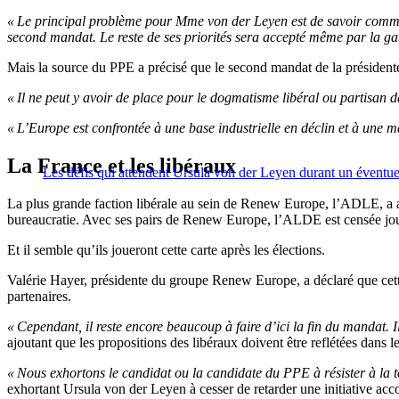
« Le principal problème pour Mme von der Leyen est de savoir commen
second mandat. Le reste de ses priorités sera accepté même par la gauc
Mais la source du PPE a précisé que le second mandat de la présidente s
« Il ne peut y avoir de place pour le dogmatisme libéral ou partisan d
« L’Europe est confrontée à une base industrielle en déclin et à une
La France et les libéraux
Les défis qui attendent Ursula von der Leyen durant un éventu
La plus grande faction libérale au sein de Renew Europe, l’ADLE, a
bureaucratie. Avec ses pairs de Renew Europe, l’ALDE est censée jouer
Et il semble qu’ils joueront cette carte après les élections.
Valérie Hayer, présidente du groupe Renew Europe, a déclaré que cette
partenaires.
« Cependant, il reste encore beaucoup à faire d’ici la fin du manda
ajoutant que les propositions des libéraux doivent être reflétées dan
« Nous exhortons le candidat ou la candidate du PPE à résister à la ten
exhortant Ursula von der Leyen à cesser de retarder une initiative acc