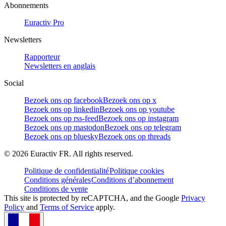
Abonnements
Euractiv Pro
Newsletters
Rapporteur
Newsletters en anglais
Social
Bezoek ons op facebook
Bezoek ons op x
Bezoek ons op linkedin
Bezoek ons op youtube
Bezoek ons op rss-feed
Bezoek ons op instagram
Bezoek ons op mastodon
Bezoek ons op telegram
Bezoek ons op bluesky
Bezoek ons op threads
©
2026
Euractiv FR. All rights reserved.
Politique de confidentialité
Politique cookies
Conditions générales
Conditions d’abonnement
Conditions de vente
This site is protected by reCAPTCHA, and the Google
Privacy
Policy
and
Terms of Service
apply.