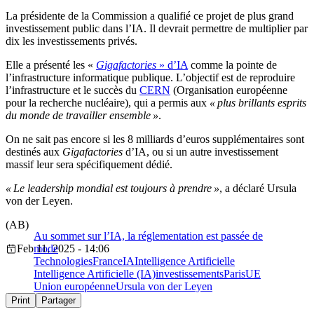
La présidente de la Commission a qualifié ce projet de plus grand
investissement public dans l’IA. Il devrait permettre de multiplier par
dix les investissements privés.
Elle a présenté les «
Gigafactories
» d’IA
comme la pointe de
l’infrastructure informatique publique. L’objectif est de reproduire
l’infrastructure et le succès du
CERN
(Organisation européenne
pour la recherche nucléaire), qui a permis aux
« plus brillants esprits
du monde de travailler ensemble »
.
On ne sait pas encore si les 8 milliards d’euros supplémentaires sont
destinés aux
Gigafactories
d’IA, ou si un autre investissement
massif leur sera spécifiquement dédié.
« Le leadership mondial est toujours à prendre »
, a déclaré Ursula
von der Leyen.
(AB)
Au sommet sur l’IA, la réglementation est passée de
Feb 11, 2025 - 14:06
mode
Technologies
France
IA
Intelligence Artificielle
Intelligence Artificielle (IA)
investissements
Paris
UE
Union européenne
Ursula von der Leyen
Print
Partager