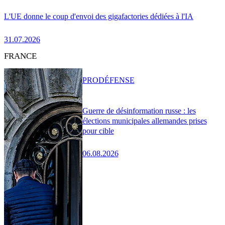
L'UE donne le coup d'envoi des gigafactories dédiées à l'IA
31.07.2026
FRANCE
PRO
DÉFENSE
Guerre de désinformation russe : les
élections municipales allemandes prises
pour cible
06.08.2026