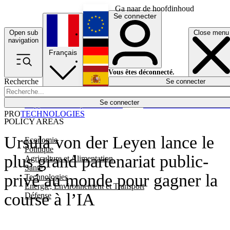
Ga naar de hoofdinhoud
Se connecter
Open sub
Close menu
English
navigation
Français
Deutsch
Vous êtes déconnecté.
Recherche
Se connecter
Español
Lumières éteintes
Se connecter
Rapporteur
Politique
Économie
Newsletters
Evénements
Em
PRO
TECHNOLOGIES
POLICY AREAS
Ursula von der Leyen lance le
Economie
Politique
plus grand partenariat public-
Agriculture et Alimentation
Santé
privé au monde pour gagner la
Technologies
Energie, Environnement et Transport
course à l’IA
Défense