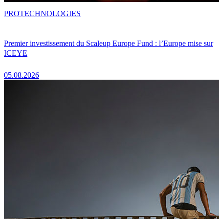
PRO
TECHNOLOGIES
Premier investissement du Scaleup Europe Fund : l’Europe mise sur
ICEYE
05.08.2026