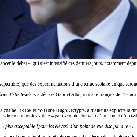
e avancer le débat », qui s’est intensifié ces derniers jours, notamment
 septembre) que des expérimentations d’une tenue scolaire unique seron
ite d’être testée »
, a déclaré Gabriel Attal, ministre français de l’Éducat
 chaîne TikTok et YouTube HugoDecrypte, a d’ailleurs explicité la différ
timentaire moins stricte – par exemple être vêtu d’un jean et d’un t-sh
t
« plus acceptable [pour les élèves] d’un point de vue disciplinaire »
.
amment pour identifier les établissements dans lesquels la déployer, le 