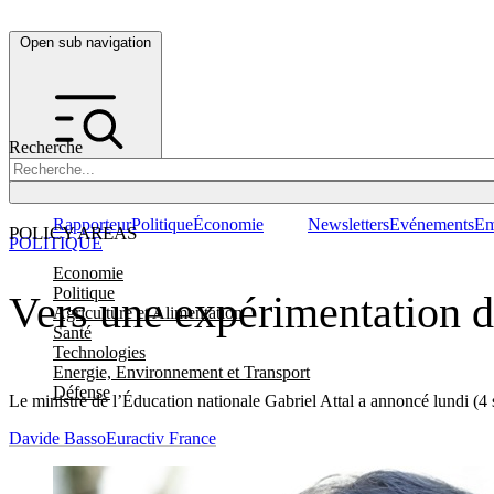
Open sub navigation
Recherche
Rapporteur
Politique
Économie
Newsletters
Evénements
Em
POLICY AREAS
POLITIQUE
Economie
Politique
Vers une expérimentation d
Agriculture et Alimentation
Santé
Technologies
Energie, Environnement et Transport
Défense
Le ministre de l’Éducation nationale Gabriel Attal a annoncé lundi (4
Davide Basso
Euractiv France