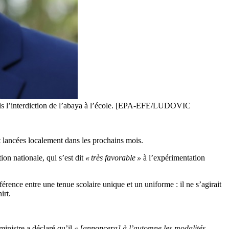
 depuis l’interdiction de l’abaya à l’école. [EPA-EFE/LUDOVIC
t lancées localement dans les prochains mois.
ion nationale, qui s’est dit
« très favorable »
à l’expérimentation
ence entre une tenue scolaire unique et un uniforme : il ne s’agirait
irt.
ministre a déclaré qu’il
« [annoncera] à l’automne les modalités