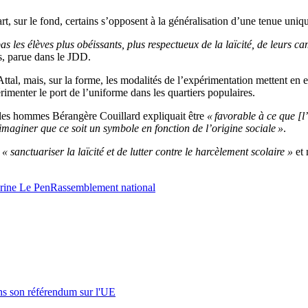
t, sur le fond, certains s’opposent à la généralisation d’une tenue unique
as les élèves plus obéissants, plus respectueux de la laïcité, de leurs 
s, parue dans le JDD.
ttal, mais, sur la forme, les modalités de l’expérimentation mettent en e
imenter le port de l’uniforme dans les quartiers populaires.
t les hommes Bérangère Couillard expliquait être
« favorable à ce que [l
imaginer que ce soit un symbole en fonction de l’origine sociale »
.
e
« sanctuariser la laïcité et de lutter contre le harcèlement scolaire »
et 
rine Le Pen
Rassemblement national
s son référendum sur l'UE