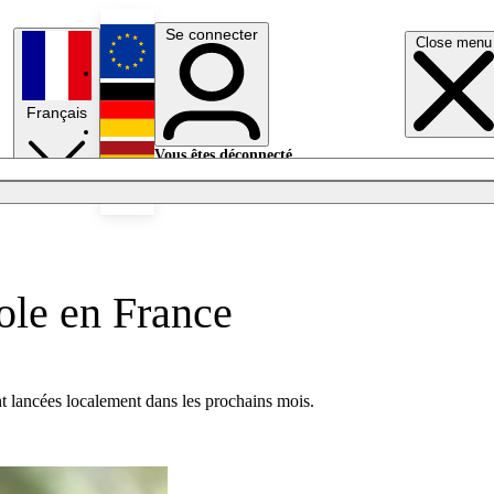
Se connecter
Close menu
English
Français
Deutsch
Vous êtes déconnecté.
Se connecter
Español
Lumières éteintes
ole en France
t lancées localement dans les prochains mois.