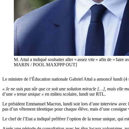
M. Attal a indiqué souhaiter aller « assez vite » afin de « fair
MARIN / POOL MAXPPP OUT]
Le ministre de l’Éducation nationale Gabriel Attal a annoncé lundi (4
« Je ne suis pas sûr que ce soit une solution miracle […], mais elle mér
d’une
« tenue unique »
en milieu scolaire, lundi sur RTL.
Le président Emmanuel Macron, lundi soir lors d’une interview avec la
pas d’un vêtement identique pour chaque élève, mais d’une consigne ves
Le chef de l’Etat a indiqué préférer l’option de la tenue unique, qui es
Après une période de consultation avec les élus locaux volontaires, not