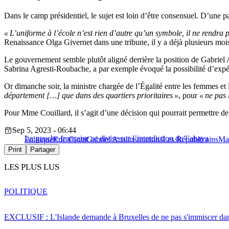
Dans le camp présidentiel, le sujet est loin d’être consensuel. D’une par
« L’uniforme à l’école n’est rien d’autre qu’un symbole, il ne rendra p
Renaissance Olga Givernet dans une tribune, il y a déjà plusieurs moi
Le gouvernement semble plutôt aligné derrière la position de Gabriel A
Sabrina Agresti-Roubache, a par exemple évoqué la possibilité d’expér
Or dimanche soir, la ministre chargée de l’Égalité entre les femmes e
département […] que dans des quartiers prioritaires »
, pour
« ne pas 
Pour Mme Couillard, il s’agit d’une décision qui pourrait permettre d
Sep 5, 2023 - 06:44
La gauche française se divise sur l’interdiction de l’abaya
Politique
Eric Ciotti
Gabriel Attal
institutions
Les Républicains
Ma
Print
Partager
LES PLUS LUS
POLITIQUE
EXCLUSIF : L'Islande demande à Bruxelles de ne pas s'immiscer dan