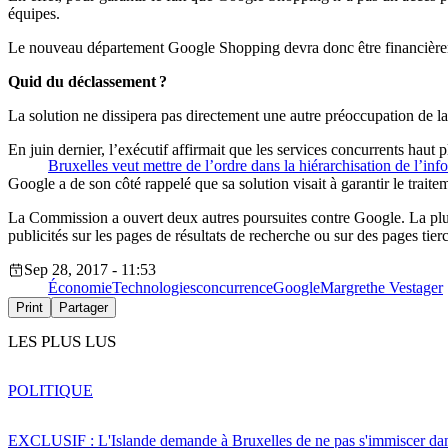
équipes.
Le nouveau département Google Shopping devra donc être financière
Quid du déclassement ?
La solution ne dissipera pas directement une autre préoccupation de la
En juin dernier, l’exécutif affirmait que les services concurrents hau
Bruxelles veut mettre de l’ordre dans la hiérarchisation de l’inf
Google a de son côté rappelé que sa solution visait à garantir le traite
La Commission a ouvert deux autres poursuites contre Google. La plus
publicités sur les pages de résultats de recherche ou sur des pages tierc
Sep 28, 2017 - 11:53
Économie
Technologies
concurrence
Google
Margrethe Vestager
Print
Partager
LES PLUS LUS
POLITIQUE
EXCLUSIF : L'Islande demande à Bruxelles de ne pas s'immiscer dan