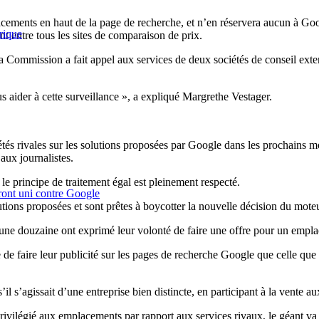
cements en haut de la page de recherche, et n’en réservera aucun à Goo
rique
nt entre tous les sites de comparaison de prix.
a Commission a fait appel aux services de deux sociétés de conseil ext
s aider à cette surveillance », a expliqué Margrethe Vestager.
tés rivales sur les solutions proposées par Google dans les prochains mo
 aux journalistes.
 le principe de traitement égal est pleinement respecté.
ront uni contre Google
lutions proposées et sont prêtes à boycotter la nouvelle décision du mote
e une douzaine ont exprimé leur volonté de faire une offre pour un emp
e faire leur publicité sur les pages de recherche Google que celle qu
l s’agissait d’une entreprise bien distincte, en participant à la vente a
ivilégié aux emplacements par rapport aux services rivaux, le géant va é