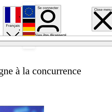
Se connecter
Close menu
English
Français
Deutsch
Vous êtes déconnecté.
Se connecter
Español
Lumières éteintes
igne à la concurrence