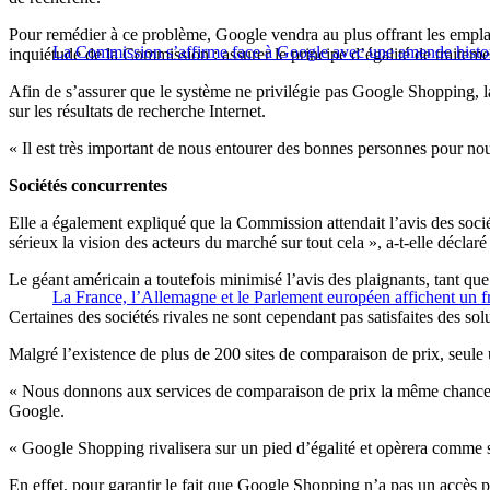
Pour remédier à ce problème, Google vendra au plus offrant les empla
La Commission s’affirme face à Google avec une amende histo
inquiétude de la Commission : assurer le principe d’égalité de traiteme
Afin de s’assurer que le système ne privilégie pas Google Shopping, l
sur les résultats de recherche Internet.
« Il est très important de nous entourer des bonnes personnes pour nou
Sociétés concurrentes
Elle a également expliqué que la Commission attendait l’avis des socié
sérieux la vision des acteurs du marché sur tout cela », a-t-elle déclaré
Le géant américain a toutefois minimisé l’avis des plaignants, tant que
La France, l’Allemagne et le Parlement européen affichent un f
Certaines des sociétés rivales ne sont cependant pas satisfaites des so
Malgré l’existence de plus de 200 sites de comparaison de prix, seul
« Nous donnons aux services de comparaison de prix la même chance d
Google.
« Google Shopping rivalisera sur un pied d’égalité et opèrera comme s’i
En effet, pour garantir le fait que Google Shopping n’a pas un accès pr