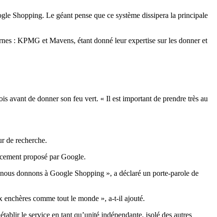
gle Shopping. Le géant pense que ce système dissipera la principale
ernes : KPMG et Mavens, étant donné leur expertise sur les donner et
is avant de donner son feu vert. « Il est important de prendre très au
ur de recherche.
lacement proposé par Google.
e nous donnons à Google Shopping », a déclaré un porte-parole de
ux enchères comme tout le monde », a-t-il ajouté.
tablir le service en tant qu’unité indépendante, isolé des autres