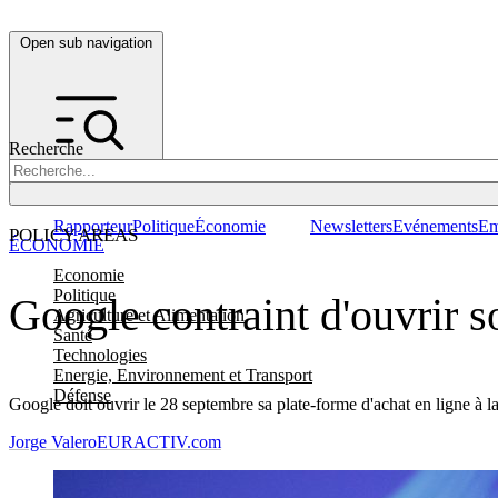
Open sub navigation
Recherche
Rapporteur
Politique
Économie
Newsletters
Evénements
Em
POLICY AREAS
ÉCONOMIE
Economie
Politique
Google contraint d'ouvrir s
Agriculture et Alimentation
Santé
Technologies
Energie, Environnement et Transport
Défense
Google doit ouvrir le 28 septembre sa plate-forme d'achat en ligne à 
Jorge Valero
EURACTIV.com