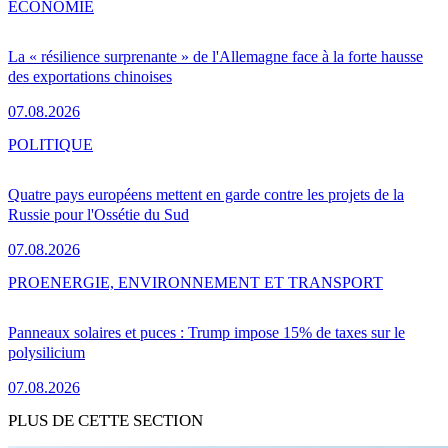
ÉCONOMIE
La « résilience surprenante » de l'Allemagne face à la forte hausse
des exportations chinoises
07.08.2026
POLITIQUE
Quatre pays européens mettent en garde contre les projets de la
Russie pour l'Ossétie du Sud
07.08.2026
PRO
ENERGIE, ENVIRONNEMENT ET TRANSPORT
Panneaux solaires et puces : Trump impose 15% de taxes sur le
polysilicium
07.08.2026
PLUS DE CETTE SECTION