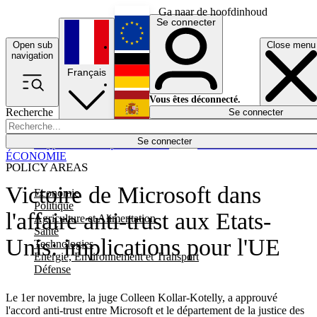
Ga naar de hoofdinhoud
Se connecter
Open sub
Close menu
English
navigation
Français
Deutsch
Vous êtes déconnecté.
Recherche
Se connecter
Español
Lumières éteintes
Se connecter
Rapporteur
Politique
Économie
Newsletters
Evénements
Em
ÉCONOMIE
POLICY AREAS
Victoire de Microsoft dans
Economie
Politique
l'affaire anti-trust aux Etats-
Agriculture et Alimentation
Santé
Unis: implications pour l'UE
Technologies
Energie, Environnement et Transport
Défense
Le 1er novembre, la juge Colleen Kollar-Kotelly, a approuvé
l'accord anti-trust entre Microsoft et le département de la justice des