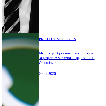
PRO
TECHNOLOGIES
Meta ne peut pas uniquement disposer de
sa propre IA sur WhatsApp, estime la
Commission
09.02.2026