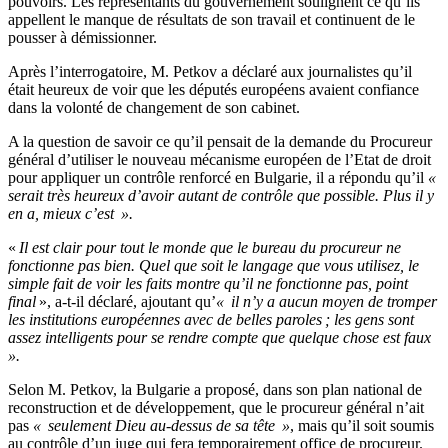
pouvoirs. Les représentants du gouvernement soulignent ce qu’ils
appellent le manque de résultats de son travail et continuent de le
pousser à démissionner.
Après l’interrogatoire, M. Petkov a déclaré aux journalistes qu’il
était heureux de voir que les députés européens avaient confiance
dans la volonté de changement de son cabinet.
A la question de savoir ce qu’il pensait de la demande du Procureur
général d’utiliser le nouveau mécanisme européen de l’Etat de droit
pour appliquer un contrôle renforcé en Bulgarie, il a répondu qu’il
«
serait très heureux d’avoir autant de contrôle que possible. Plus il y
en a, mieux c’est ».
«
Il est clair pour tout le monde que le bureau du procureur ne
fonctionne pas bien. Quel que soit le langage que vous utilisez, le
simple fait de voir les faits montre qu’il ne fonctionne pas, point
final
», a-t-il déclaré, ajoutant qu’
« il n’y a aucun moyen de tromper
les institutions européennes avec de belles paroles ; les gens sont
assez intelligents pour se rendre compte que quelque chose est faux
».
Selon M. Petkov, la Bulgarie a proposé, dans son plan national de
reconstruction et de développement, que le procureur général n’ait
pas
« seulement Dieu au-dessus de sa tête »
, mais qu’il soit soumis
au contrôle d’un juge qui fera temporairement office de procureur.