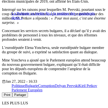
élections municipales de 2019, ont affirmé les États-Unis.
Interrogé sur les raisons pour lesquelles M. Peevski, pourtant sous le
La Bulgarie va mettre fin à la pratique des « passeports
coup de sanctions américaines, a pu vendre des propriétés pour des
dorés »
millions, M. Petkov a répondu :
« Pour moi aussi, c’est une énorme
surprise. »
Concernant les services secrets bulgares, il a déclaré qu’il y avait des
problèmes de personnel à tous les niveaux, et que des réformes
profondes seraient à venir.
L’eurodéputée Elena Yoncheva, seule eurodéputée bulgare membre
du groupe de suivi, a exprimé sa satisfaction quant au dialogue.
Mme Yoncheva a ajouté que le Parlement européen attend beaucoup
du nouveau gouvernement bulgare, expliquant qu’il était difficile
pour les députés européens de comprendre l’ampleur de la
corruption en Bulgarie.
Jan 27, 2022 - 16:33
Politique
Bulgarie
Corruption
Delyan Peevski
Kiril Petkov
Parlement Européen
Print
Partager
LES PLUS LUS