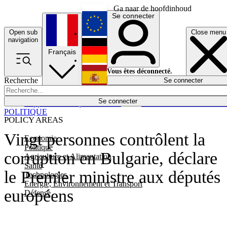
Ga naar de hoofdinhoud
Se connecter
Open sub
Close menu
English
navigation
Français
Deutsch
Vous êtes déconnecté.
Recherche
Se connecter
Español
Lumières éteintes
Se connecter
Rapporteur
Politique
Économie
Newsletters
Evénements
Em
POLITIQUE
POLICY AREAS
Vingt personnes contrôlent la
Economie
Politique
corruption en Bulgarie, déclare
Agriculture et Alimentation
Santé
le Premier ministre aux députés
Technologies
Energie, Environnement et Transport
européens
Défense